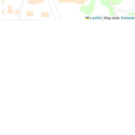
Leaflet
|
Map data:
Kadaste