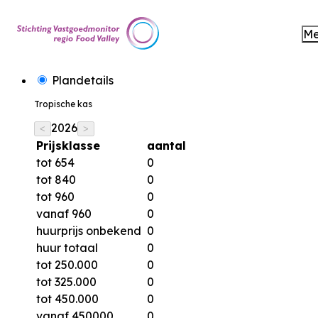
M
Plandetails
Tropische kas
2026
<
>
Prijsklasse
aantal
tot 654
0
tot 840
0
tot 960
0
vanaf 960
0
huurprijs onbekend
0
huur totaal
0
tot 250.000
0
tot 325.000
0
tot 450.000
0
vanaf 450000
0