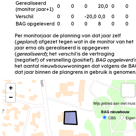
Gerealiseerd
0
0
0
20,0
0
0
(monitor jaar+1)
Verschil
0
0
-20,0
0,0
0
0
BAG opgeleverd
0
0
0
8
0
0
Per monitorjaar de planning van dat jaar zelf
(
gepland
) afgezet tegen wat in de monitor van het
jaar erna als gerealiseerd is opgegeven
(
gerealiseerd
); het
verschil
is de vertraging
(negatief) of versnelling (positief).
BAG opgeleverd
i
het aantal nieuwbouwwoningen dat volgens de BA
dat jaar binnen de plangrens in gebruik is genomen
+
−
Wijs gebied aan met muis
BAG nieuwbouw
CBS
Eigen