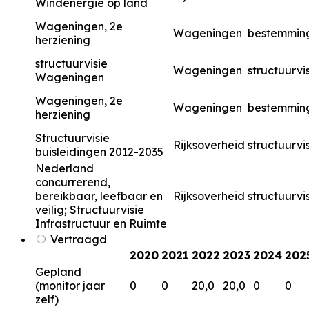
Windenergie op land
Wageningen, 2e
Wageningen
bestemmin
herziening
structuurvisie
Wageningen
structuurvi
Wageningen
Wageningen, 2e
Wageningen
bestemmin
herziening
Structuurvisie
Rijksoverheid
structuurvi
buisleidingen 2012-2035
Nederland
concurrerend,
bereikbaar, leefbaar en
Rijksoverheid
structuurvi
veilig; Structuurvisie
Infrastructuur en Ruimte
Vertraagd
2020
2021
2022
2023
2024
202
Gepland
(monitor jaar
0
0
20,0
20,0
0
0
zelf)