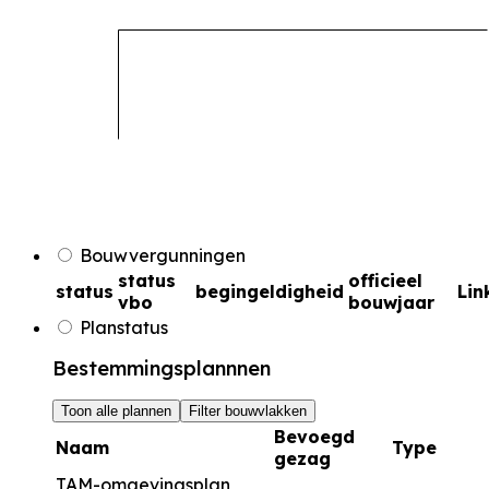
Bouwvergunningen
status
officieel
status
begingeldigheid
Lin
vbo
bouwjaar
Planstatus
Bestemmingsplannnen
Toon alle plannen
Filter bouwvlakken
Bevoegd
Naam
Type
gezag
TAM-omgevingsplan