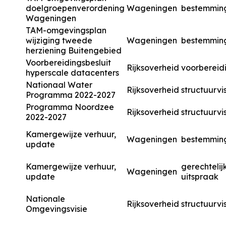
doelgroepenverordening
Wageningen
bestemmin
Wageningen
TAM-omgevingsplan
wijziging tweede
Wageningen
bestemmin
herziening Buitengebied
Voorbereidingsbesluit
Rijksoverheid
voorbereidi
hyperscale datacenters
Nationaal Water
Rijksoverheid
structuurvi
Programma 2022-2027
Programma Noordzee
Rijksoverheid
structuurvi
2022-2027
Kamergewijze verhuur,
Wageningen
bestemmin
update
Kamergewijze verhuur,
gerechtelij
Wageningen
update
uitspraak
Nationale
Rijksoverheid
structuurvi
Omgevingsvisie