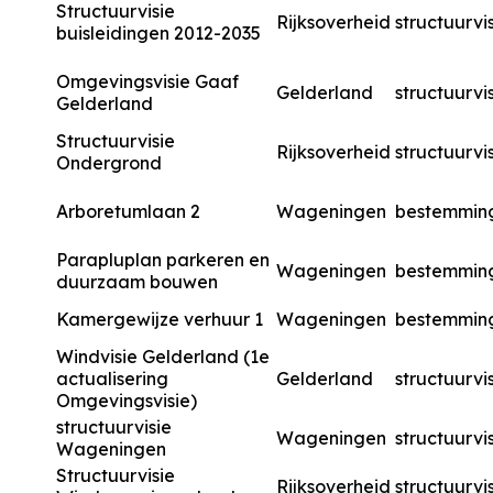
Structuurvisie
Rijksoverheid
structuurvi
buisleidingen 2012-2035
Omgevingsvisie Gaaf
Gelderland
structuurvi
Gelderland
Structuurvisie
Rijksoverheid
structuurvi
Ondergrond
Arboretumlaan 2
Wageningen
bestemmin
Parapluplan parkeren en
Wageningen
bestemmin
duurzaam bouwen
Kamergewijze verhuur 1
Wageningen
bestemmin
Windvisie Gelderland (1e
actualisering
Gelderland
structuurvi
Omgevingsvisie)
structuurvisie
Wageningen
structuurvi
Wageningen
Structuurvisie
Rijksoverheid
structuurvi