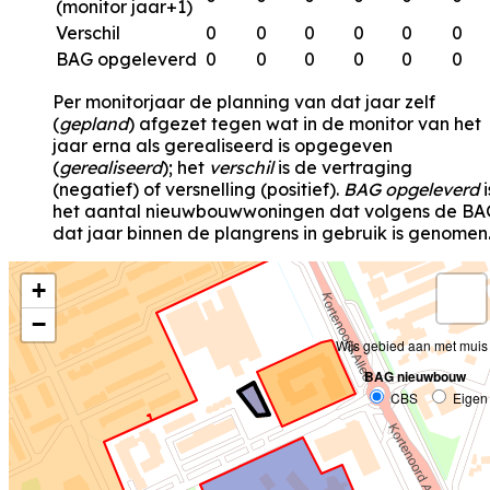
(monitor jaar+1)
Verschil
0
0
0
0
0
0
BAG opgeleverd
0
0
0
0
0
0
Per monitorjaar de planning van dat jaar zelf
(
gepland
) afgezet tegen wat in de monitor van het
jaar erna als gerealiseerd is opgegeven
(
gerealiseerd
); het
verschil
is de vertraging
(negatief) of versnelling (positief).
BAG opgeleverd
i
het aantal nieuwbouwwoningen dat volgens de BA
dat jaar binnen de plangrens in gebruik is genomen
+
−
Wijs gebied aan met muis
BAG nieuwbouw
CBS
Eigen