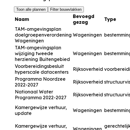
Toon alle plannen
Filter bouwvlakken
Bevoegd
Naam
Type
gezag
TAM-omgevingsplan
doelgroepenverordening
Wageningen
bestemmin
Wageningen
TAM-omgevingsplan
wijziging tweede
Wageningen
bestemmin
herziening Buitengebied
Voorbereidingsbesluit
Rijksoverheid
voorbereidi
hyperscale datacenters
Programma Noordzee
Rijksoverheid
structuurvi
2022-2027
Nationaal Water
Rijksoverheid
structuurvi
Programma 2022-2027
Kamergewijze verhuur,
Wageningen
bestemmin
update
Kamergewijze verhuur,
gerechtelij
Wageningen