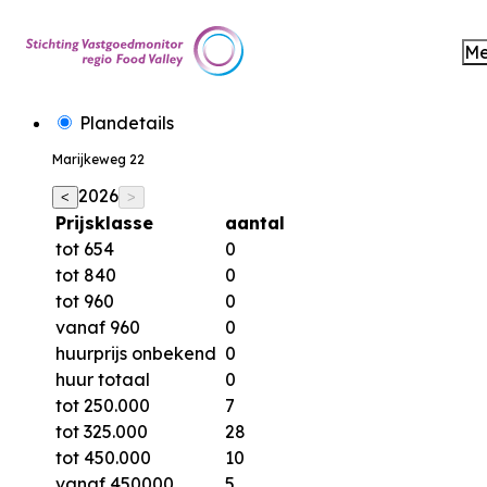
M
Plandetails
Marijkeweg 22
2026
<
>
Prijsklasse
aantal
tot 654
0
tot 840
0
tot 960
0
vanaf 960
0
huurprijs onbekend
0
huur totaal
0
tot 250.000
7
tot 325.000
28
tot 450.000
10
vanaf 450000
5