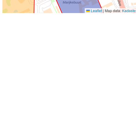
Leaflet
|
Map data:
Kadaste