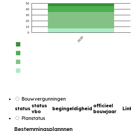
50
40
30
20
10
0
2030
Bouwvergunningen
status
officieel
status
begingeldigheid
Lin
vbo
bouwjaar
Planstatus
Bestemmingsplannnen