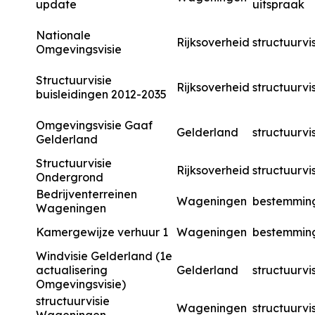
update
uitspraak
Nationale
Rijksoverheid
structuurvi
Omgevingsvisie
Structuurvisie
Rijksoverheid
structuurvi
buisleidingen 2012-2035
Omgevingsvisie Gaaf
Gelderland
structuurvi
Gelderland
Structuurvisie
Rijksoverheid
structuurvi
Ondergrond
Bedrijventerreinen
Wageningen
bestemmin
Wageningen
Kamergewijze verhuur 1
Wageningen
bestemmin
Windvisie Gelderland (1e
actualisering
Gelderland
structuurvi
Omgevingsvisie)
structuurvisie
Wageningen
structuurvi