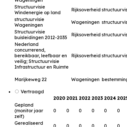
Wageningen
Structuurvisie
Rijksoverheid
structuurvi
Windenergie op land
structuurvisie
Wageningen
structuurvi
Wageningen
Structuurvisie
Rijksoverheid
structuurvi
buisleidingen 2012-2035
Nederland
concurrerend,
bereikbaar, leefbaar en
Rijksoverheid
structuurvi
veilig; Structuurvisie
Infrastructuur en Ruimte
Marijkeweg 22
Wageningen
bestemmin
Vertraagd
2020
2021
2022
2023
2024
202
Gepland
(monitor jaar
0
0
0
0
0
0
zelf)
Gerealiseerd
0
0
0
0
0
0