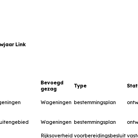
uwjaar
Link
Bevoegd
Type
Stat
gezag
geningen
Wageningen
bestemmingsplan
ont
Buitengebied
Wageningen
bestemmingsplan
ont
Rijksoverheid
voorbereidingsbesluit
vast