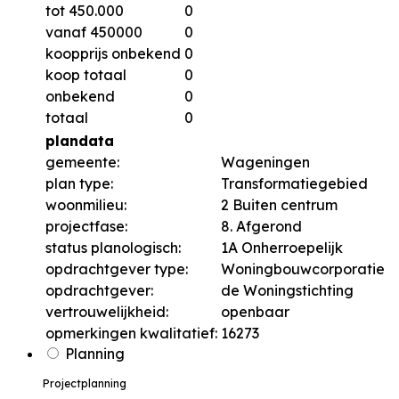
tot 450.000
0
vanaf 450000
0
koopprijs onbekend
0
koop totaal
0
onbekend
0
totaal
0
plandata
gemeente:
Wageningen
plan type:
Transformatiegebied
woonmilieu:
2 Buiten centrum
projectfase:
8. Afgerond
status planologisch:
1A Onherroepelijk
opdrachtgever type:
Woningbouwcorporatie
opdrachtgever:
de Woningstichting
vertrouwelijkheid:
openbaar
opmerkingen kwalitatief:
16273
Planning
Projectplanning