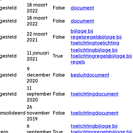
18 maart
gesteld
False
document
2022
18 maart
gesteld
False
document
2022
bijlage bij
22 maart
gesteld
False
regels
regels
bijlage bij
2021
toelichting
toelichting
toelichting
bijlage bij
11 januari
gesteld
True
toelichting
regels
bijlage bij
2021
regels
9
gesteld
december
False
besluitdocument
2020
11
gesteld
september
False
toelichting
document
2020
26
nsolideerd
november
False
toelichting
document
2019
6
toelichting
bijlage bij
werp
september
True
toelichting
regels
bijlage bij