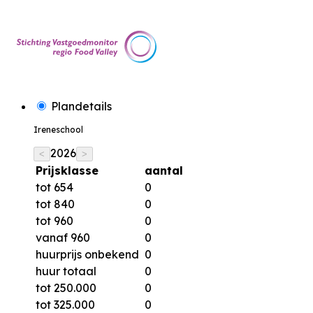
Plandetails
Ireneschool
2026
<
>
Prijsklasse
aantal
tot 654
0
tot 840
0
tot 960
0
vanaf 960
0
huurprijs onbekend
0
huur totaal
0
tot 250.000
0
tot 325.000
0