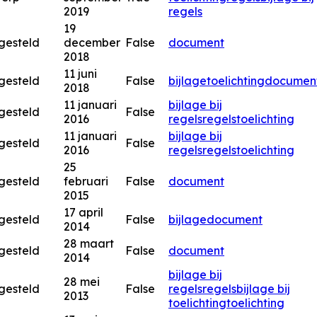
2019
regels
19
gesteld
december
False
document
2018
11 juni
gesteld
False
bijlage
toelichting
documen
2018
11 januari
bijlage bij
gesteld
False
2016
regels
regels
toelichting
11 januari
bijlage bij
gesteld
False
2016
regels
regels
toelichting
25
gesteld
februari
False
document
2015
17 april
gesteld
False
bijlage
document
2014
28 maart
gesteld
False
document
2014
bijlage bij
28 mei
gesteld
False
regels
regels
bijlage bij
2013
toelichting
toelichting