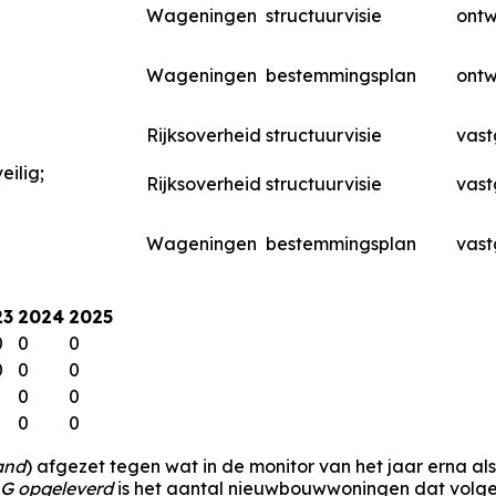
Wageningen
structuurvisie
ont
Wageningen
bestemmingsplan
ont
Rijksoverheid
structuurvisie
vast
eilig;
Rijksoverheid
structuurvisie
vast
Wageningen
bestemmingsplan
vast
23
2024
2025
0
0
0
0
0
0
0
0
0
0
and
) afgezet tegen wat in de monitor van het jaar erna al
G opgeleverd
is het aantal nieuwbouwwoningen dat volgen