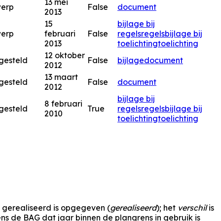
13 mei
werp
False
document
2013
15
bijlage bij
werp
februari
False
regels
regels
bijlage bij
2013
toelichting
toelichting
12 oktober
gesteld
False
bijlage
document
2012
13 maart
gesteld
False
document
2012
bijlage bij
8 februari
gesteld
True
regels
regels
bijlage bij
2010
toelichting
toelichting
s gerealiseerd is opgegeven (
gerealiseerd
); het
verschil
is
s de BAG dat jaar binnen de plangrens in gebruik is