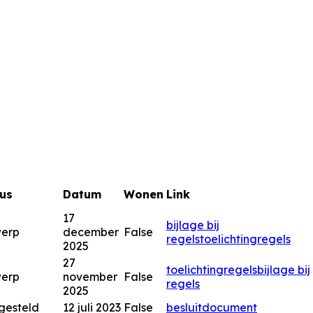
us
Datum
Wonen
Link
17
bijlage bij
werp
december
False
regels
toelichting
regels
2025
27
toelichting
regels
bijlage bij
werp
november
False
regels
2025
gesteld
12 juli 2023
False
besluitdocument