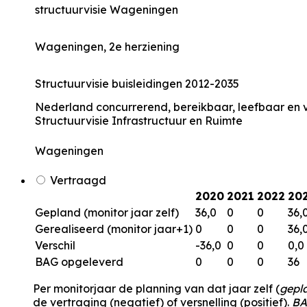
structuurvisie Wageningen
Wageningen, 2e herziening
Structuurvisie buisleidingen 2012-2035
Nederland concurrerend, bereikbaar, leefbaar en v
Structuurvisie Infrastructuur en Ruimte
Wageningen
Vertraagd
2020
2021
2022
20
Gepland (monitor jaar zelf)
36,0
0
0
36,
Gerealiseerd (monitor jaar+1)
0
0
0
36,
Verschil
-36,0
0
0
0,0
BAG opgeleverd
0
0
0
36
Per monitorjaar de planning van dat jaar zelf (
gepl
de vertraging (negatief) of versnelling (positief).
BA