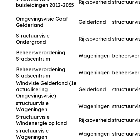
Rijksoverheid
structuurvi
buisleidingen 2012-2035
Omgevingsvisie Gaaf
Gelderland
structuurvi
Gelderland
Structuurvisie
Rijksoverheid
structuurvi
Ondergrond
Beheersverordening
Wageningen
beheersver
Stadscentrum
Beheersverordening
Wageningen
beheersver
Stadscentrum
Windvisie Gelderland (1e
actualisering
Gelderland
structuurvi
Omgevingsvisie)
structuurvisie
Wageningen
structuurvi
Wageningen
Structuurvisie
Rijksoverheid
structuurvi
Windenergie op land
structuurvisie
Wageningen
structuurvi
Wageningen