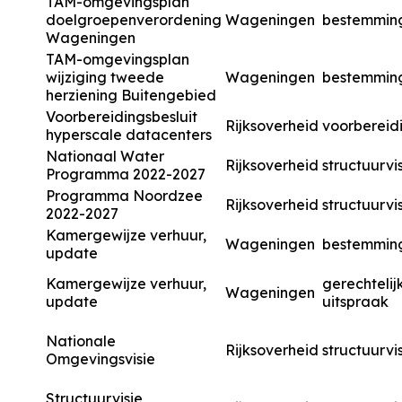
TAM-omgevingsplan
doelgroepenverordening
Wageningen
bestemmin
Wageningen
TAM-omgevingsplan
wijziging tweede
Wageningen
bestemmin
herziening Buitengebied
Voorbereidingsbesluit
Rijksoverheid
voorbereidi
hyperscale datacenters
Nationaal Water
Rijksoverheid
structuurvi
Programma 2022-2027
Programma Noordzee
Rijksoverheid
structuurvi
2022-2027
Kamergewijze verhuur,
Wageningen
bestemmin
update
Kamergewijze verhuur,
gerechtelij
Wageningen
update
uitspraak
Nationale
Rijksoverheid
structuurvi
Omgevingsvisie
Structuurvisie