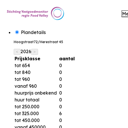
M
Plandetails
Hoogstraat72/Herestraat 45
2026
<
>
Prijsklasse
aantal
tot 654
0
tot 840
0
tot 960
0
vanaf 960
0
huurprijs onbekend
0
huur totaal
0
tot 250.000
0
tot 325.000
6
tot 450.000
0
vanaf 450000
0