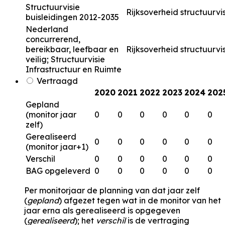
Structuurvisie
Rijksoverheid
structuurvi
buisleidingen 2012-2035
Nederland
concurrerend,
bereikbaar, leefbaar en
Rijksoverheid
structuurvi
veilig; Structuurvisie
Infrastructuur en Ruimte
Vertraagd
2020
2021
2022
2023
2024
202
Gepland
(monitor jaar
0
0
0
0
0
0
zelf)
Gerealiseerd
0
0
0
0
0
0
(monitor jaar+1)
Verschil
0
0
0
0
0
0
BAG opgeleverd
0
0
0
0
0
0
Per monitorjaar de planning van dat jaar zelf
(
gepland
) afgezet tegen wat in de monitor van het
jaar erna als gerealiseerd is opgegeven
(
gerealiseerd
); het
verschil
is de vertraging