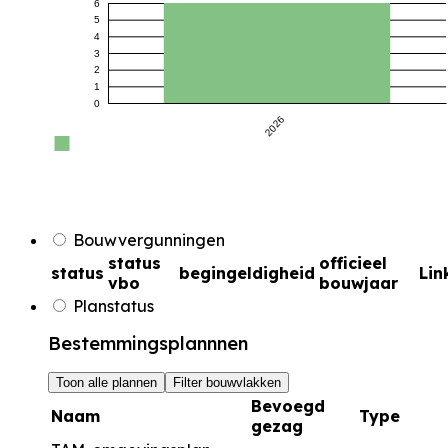
6
5
4
3
2
1
0
2026
Bouwvergunningen
status
officieel
status
begingeldigheid
Lin
vbo
bouwjaar
Planstatus
Bestemmingsplannnen
Toon alle plannen
Filter bouwvlakken
Bevoegd
Naam
Type
gezag