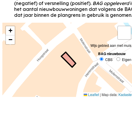
(negatief) of versnelling (positief).
BAG opgeleverd
i
het aantal nieuwbouwwoningen dat volgens de BA
dat jaar binnen de plangrens in gebruik is genomen
+
−
Wijs gebied aan met muis
BAG nieuwbouw
CBS
Eigen
Leaflet
|
Map data:
Kadaste