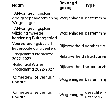
Bevoegd
Naam
Type
gezag
TAM-omgevingsplan
doelgroepenverordening
Wageningen
bestemmin
Wageningen
TAM-omgevingsplan
wijziging tweede
Wageningen
bestemmin
herziening Buitengebied
Voorbereidingsbesluit
Rijksoverheid
voorbereidi
hyperscale datacenters
Programma Noordzee
Rijksoverheid
structuurvi
2022-2027
Nationaal Water
Rijksoverheid
structuurvi
Programma 2022-2027
Kamergewijze verhuur,
Wageningen
bestemmin
update
Kamergewijze verhuur,
gerechtelij
Wageningen
update
uitspraak