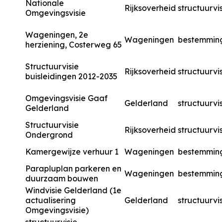
Nationale
Rijksoverheid
structuurvi
Omgevingsvisie
Wageningen, 2e
Wageningen
bestemmin
herziening, Costerweg 65
Structuurvisie
Rijksoverheid
structuurvi
buisleidingen 2012-2035
Omgevingsvisie Gaaf
Gelderland
structuurvi
Gelderland
Structuurvisie
Rijksoverheid
structuurvi
Ondergrond
Kamergewijze verhuur 1
Wageningen
bestemmin
Parapluplan parkeren en
Wageningen
bestemmin
duurzaam bouwen
Windvisie Gelderland (1e
actualisering
Gelderland
structuurvi
Omgevingsvisie)