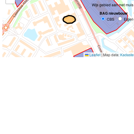
Wijs gebied aan met muis
BAG nieuwbouw
CBS
Eigen
Leaflet
|
Map data:
Kadaste