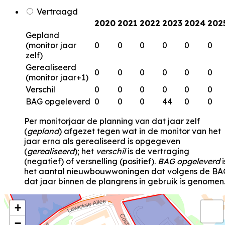
Vertraagd
2020
2021
2022
2023
2024
202
Gepland
(monitor jaar
0
0
0
0
0
0
zelf)
Gerealiseerd
0
0
0
0
0
0
(monitor jaar+1)
Verschil
0
0
0
0
0
0
BAG opgeleverd
0
0
0
44
0
0
Per monitorjaar de planning van dat jaar zelf
(
gepland
) afgezet tegen wat in de monitor van het
jaar erna als gerealiseerd is opgegeven
(
gerealiseerd
); het
verschil
is de vertraging
(negatief) of versnelling (positief).
BAG opgeleverd
i
het aantal nieuwbouwwoningen dat volgens de BA
dat jaar binnen de plangrens in gebruik is genomen
+
−