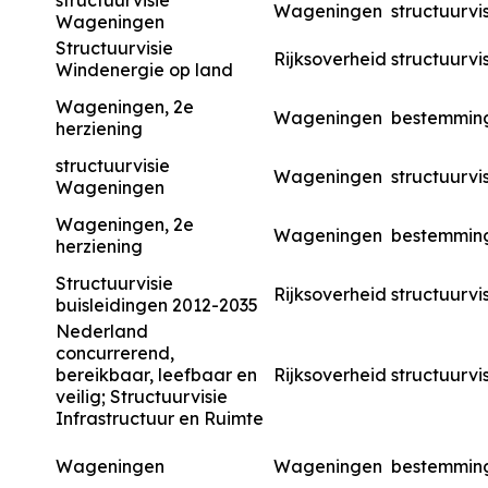
structuurvisie
Wageningen
structuurvi
Wageningen
Structuurvisie
Rijksoverheid
structuurvi
Windenergie op land
Wageningen, 2e
Wageningen
bestemmin
herziening
structuurvisie
Wageningen
structuurvi
Wageningen
Wageningen, 2e
Wageningen
bestemmin
herziening
Structuurvisie
Rijksoverheid
structuurvi
buisleidingen 2012-2035
Nederland
concurrerend,
bereikbaar, leefbaar en
Rijksoverheid
structuurvi
veilig; Structuurvisie
Infrastructuur en Ruimte
Wageningen
Wageningen
bestemmin