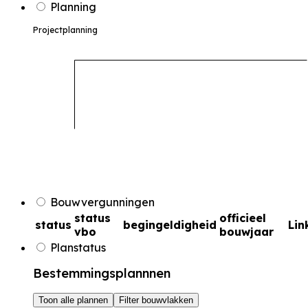
Planning
Projectplanning
Bouwvergunningen
status
officieel
status
begingeldigheid
Lin
vbo
bouwjaar
Planstatus
Bestemmingsplannnen
Toon alle plannen
Filter bouwvlakken