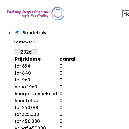
M
Plandetails
Costerweg 65
2026
<
>
Prijsklasse
aantal
tot 654
0
tot 840
0
tot 960
0
vanaf 960
0
huurprijs onbekend
0
huur totaal
0
tot 250.000
0
tot 325.000
0
tot 450.000
0
vanaf 450000
0