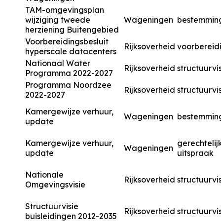
TAM-omgevingsplan
wijziging tweede
Wageningen
bestemmin
herziening Buitengebied
Voorbereidingsbesluit
Rijksoverheid
voorbereidi
hyperscale datacenters
Nationaal Water
Rijksoverheid
structuurvi
Programma 2022-2027
Programma Noordzee
Rijksoverheid
structuurvi
2022-2027
Kamergewijze verhuur,
Wageningen
bestemmin
update
Kamergewijze verhuur,
gerechtelij
Wageningen
update
uitspraak
Nationale
Rijksoverheid
structuurvi
Omgevingsvisie
Structuurvisie
Rijksoverheid
structuurvi
buisleidingen 2012-2035