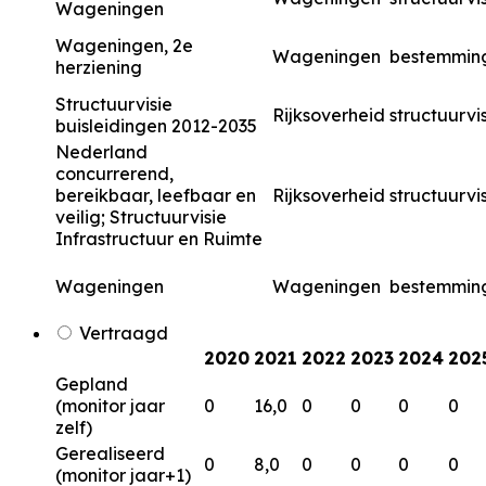
Wageningen
Wageningen, 2e
Wageningen
bestemmin
herziening
Structuurvisie
Rijksoverheid
structuurvi
buisleidingen 2012-2035
Nederland
concurrerend,
bereikbaar, leefbaar en
Rijksoverheid
structuurvi
veilig; Structuurvisie
Infrastructuur en Ruimte
Wageningen
Wageningen
bestemmin
Vertraagd
2020
2021
2022
2023
2024
202
Gepland
(monitor jaar
0
16,0
0
0
0
0
zelf)
Gerealiseerd
0
8,0
0
0
0
0
(monitor jaar+1)