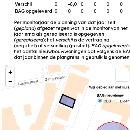
Verschil
0
-8,0
0
0
0
0
BAG opgeleverd
0
0
0
0
0
0
Per monitorjaar de planning van dat jaar zelf
(
gepland
) afgezet tegen wat in de monitor van het
jaar erna als gerealiseerd is opgegeven
(
gerealiseerd
); het
verschil
is de vertraging
(negatief) of versnelling (positief).
BAG opgeleverd
i
het aantal nieuwbouwwoningen dat volgens de BA
dat jaar binnen de plangrens in gebruik is genomen
+
−
Wijs gebied aan met muis
BAG nieuwbouw
CBS
Eigen