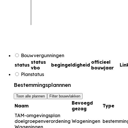
Bouwvergunningen
status
officieel
status
begingeldigheid
Lin
vbo
bouwjaar
Planstatus
Bestemmingsplannnen
Toon alle plannen
Filter bouwvlakken
Bevoegd
Naam
Type
gezag
TAM-omgevingsplan
doelgroepenverordening
Wageningen
bestemmin
Wageningen