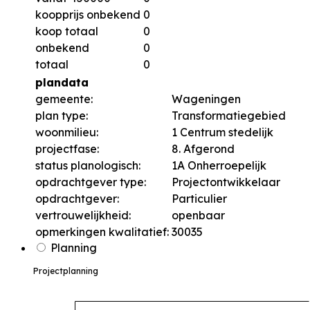
koopprijs onbekend
0
koop totaal
0
onbekend
0
totaal
0
plandata
gemeente:
Wageningen
plan type:
Transformatiegebied
woonmilieu:
1 Centrum stedelijk
projectfase:
8. Afgerond
status planologisch:
1A Onherroepelijk
opdrachtgever type:
Projectontwikkelaar
opdrachtgever:
Particulier
vertrouwelijkheid:
openbaar
opmerkingen kwalitatief:
30035
Planning
Projectplanning