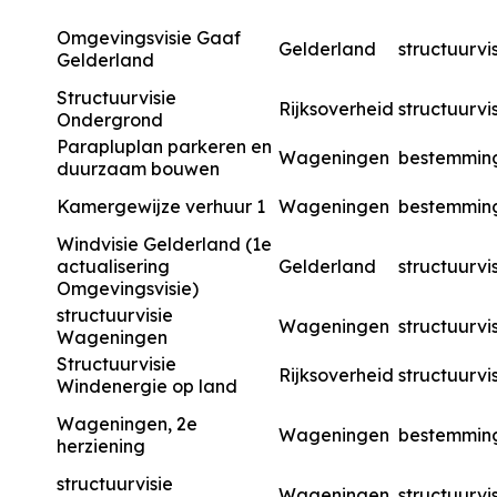
Omgevingsvisie Gaaf
Gelderland
structuurvi
Gelderland
Structuurvisie
Rijksoverheid
structuurvi
Ondergrond
Parapluplan parkeren en
Wageningen
bestemmin
duurzaam bouwen
Kamergewijze verhuur 1
Wageningen
bestemmin
Windvisie Gelderland (1e
actualisering
Gelderland
structuurvi
Omgevingsvisie)
structuurvisie
Wageningen
structuurvi
Wageningen
Structuurvisie
Rijksoverheid
structuurvi
Windenergie op land
Wageningen, 2e
Wageningen
bestemmin
herziening
structuurvisie
Wageningen
structuurvi