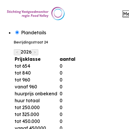
M
Plandetails
Bevrijdingsstraat 24
2026
<
>
Prijsklasse
aantal
tot 654
0
tot 840
0
tot 960
0
vanaf 960
0
huurprijs onbekend
0
huur totaal
0
tot 250.000
0
tot 325.000
0
tot 450.000
0
vanaf 450000
0