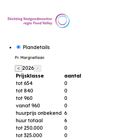
Plandetails
Pr. Margrietlaan
2026
<
>
Prijsklasse
aantal
tot 654
0
tot 840
0
tot 960
0
vanaf 960
0
huurprijs onbekend
6
huur totaal
6
tot 250.000
0
tot 325.000
0