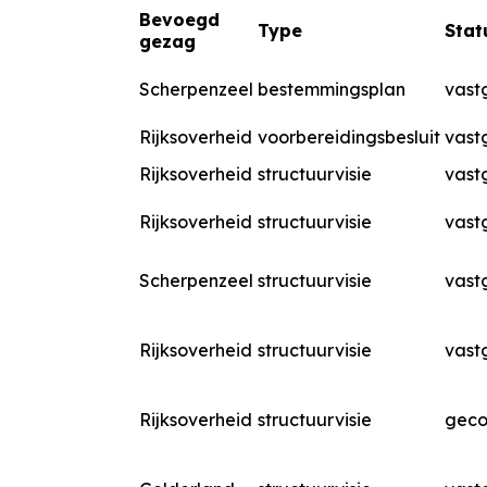
Bevoegd
Type
Stat
gezag
Scherpenzeel
bestemmingsplan
vast
Rijksoverheid
voorbereidingsbesluit
vast
Rijksoverheid
structuurvisie
vast
Rijksoverheid
structuurvisie
vast
Scherpenzeel
structuurvisie
vast
Rijksoverheid
structuurvisie
vast
Rijksoverheid
structuurvisie
geco