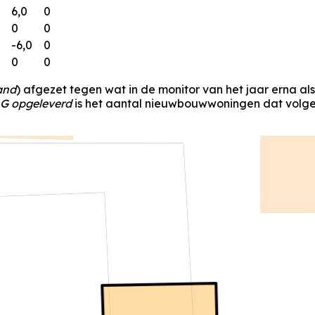
6,0
0
0
0
-6,0
0
0
0
and
) afgezet tegen wat in de monitor van het jaar erna al
G opgeleverd
is het aantal nieuwbouwwoningen dat volgen