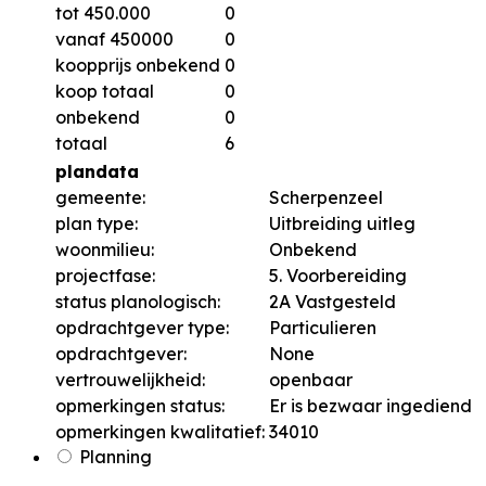
tot 450.000
0
vanaf 450000
0
koopprijs onbekend
0
koop totaal
0
onbekend
0
totaal
6
plandata
gemeente:
Scherpenzeel
plan type:
Uitbreiding uitleg
woonmilieu:
Onbekend
projectfase:
5. Voorbereiding
status planologisch:
2A Vastgesteld
opdrachtgever type:
Particulieren
opdrachtgever:
None
vertrouwelijkheid:
openbaar
opmerkingen status:
Er is bezwaar ingediend
opmerkingen kwalitatief:
34010
Planning