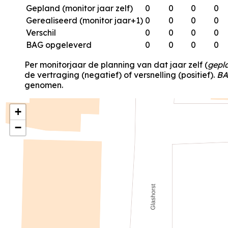
Gepland (monitor jaar zelf)
0
0
0
0
Gerealiseerd (monitor jaar+1)
0
0
0
0
Verschil
0
0
0
0
BAG opgeleverd
0
0
0
0
Per monitorjaar de planning van dat jaar zelf (
gepl
de vertraging (negatief) of versnelling (positief).
BA
genomen.
+
−