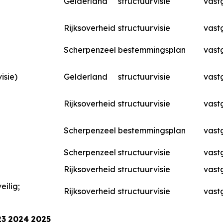
Gelderland
structuurvisie
vast
Rijksoverheid
structuurvisie
vast
Scherpenzeel
bestemmingsplan
vast
isie)
Gelderland
structuurvisie
vast
Rijksoverheid
structuurvisie
vast
Scherpenzeel
bestemmingsplan
vast
Scherpenzeel
structuurvisie
vast
Rijksoverheid
structuurvisie
vast
eilig;
Rijksoverheid
structuurvisie
vast
23
2024
2025