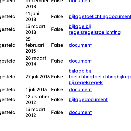
gesteld
december
False
document
2018
11 juni
gesteld
False
bijlage
toelichting
documen
2018
13 maart
bijlage bij
gesteld
False
2018
regels
regels
toelichting
25
gesteld
februari
False
document
2015
28 maart
gesteld
False
document
2014
bijlage bij
gesteld
27 juli 2013
False
toelichting
toelichting
bijlag
bij regels
regels
gesteld
1 juli 2013
False
document
12 oktober
gesteld
False
bijlage
document
2012
13 maart
gesteld
False
document
2012