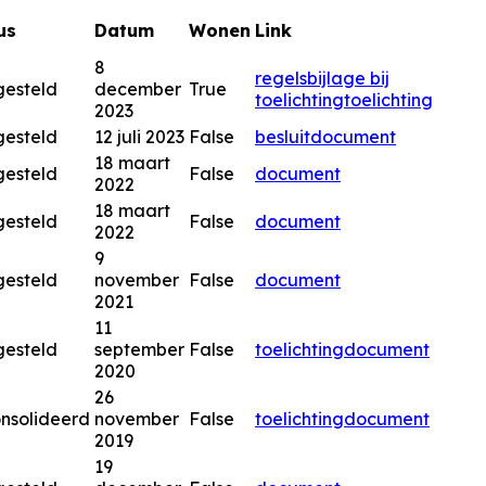
us
Datum
Wonen
Link
8
regels
bijlage bij
gesteld
december
True
toelichting
toelichting
2023
gesteld
12 juli 2023
False
besluitdocument
18 maart
gesteld
False
document
2022
18 maart
gesteld
False
document
2022
9
gesteld
november
False
document
2021
11
gesteld
september
False
toelichting
document
2020
26
nsolideerd
november
False
toelichting
document
2019
19