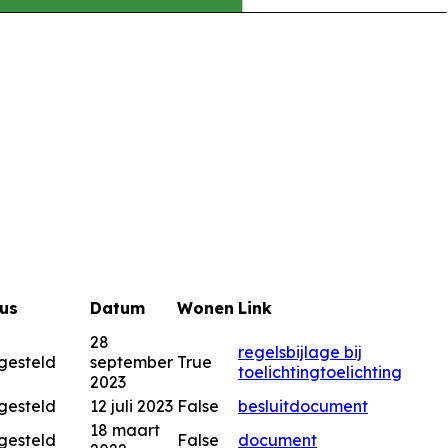
us
Datum
Wonen
Link
28
regels
bijlage bij
gesteld
september
True
toelichting
toelichting
2023
gesteld
12 juli 2023
False
besluitdocument
18 maart
gesteld
False
document