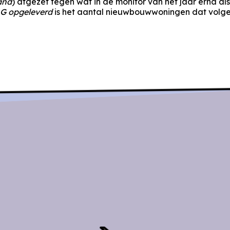
and
) afgezet tegen wat in de monitor van het jaar erna al
G opgeleverd
is het aantal nieuwbouwwoningen dat volgen