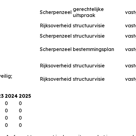
gerechtelijke
Scherpenzeel
vast
uitspraak
Rijksoverheid
structuurvisie
vast
Scherpenzeel
structuurvisie
vast
Scherpenzeel
bestemmingsplan
vast
Rijksoverheid
structuurvisie
vast
eilig;
Rijksoverheid
structuurvisie
vast
23
2024
2025
0
0
0
0
0
0
0
0