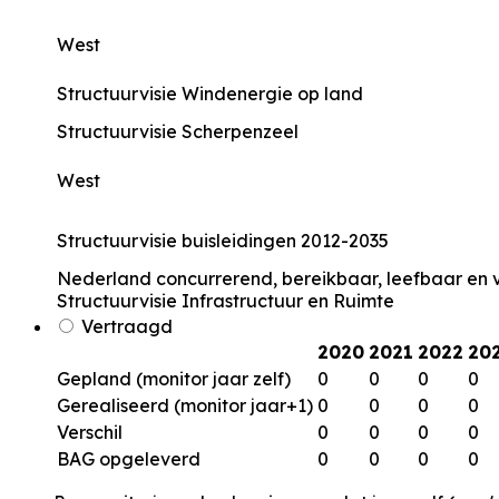
West
Structuurvisie Windenergie op land
Structuurvisie Scherpenzeel
West
Structuurvisie buisleidingen 2012-2035
Nederland concurrerend, bereikbaar, leefbaar en v
Structuurvisie Infrastructuur en Ruimte
Vertraagd
2020
2021
2022
20
Gepland (monitor jaar zelf)
0
0
0
0
Gerealiseerd (monitor jaar+1)
0
0
0
0
Verschil
0
0
0
0
BAG opgeleverd
0
0
0
0