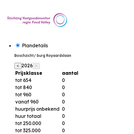
Plandetails
Boschzicht/ burg Royaardslaan
2026
<
>
Prijsklasse
aantal
tot 654
0
tot 840
0
tot 960
0
vanaf 960
0
huurprijs onbekend
0
huur totaal
0
tot 250.000
0
tot 325.000
0