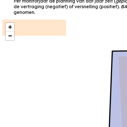
Per monitorjaar de planning van dat jaar zelf (
gepl
de vertraging (negatief) of versnelling (positief).
BA
genomen.
+
−