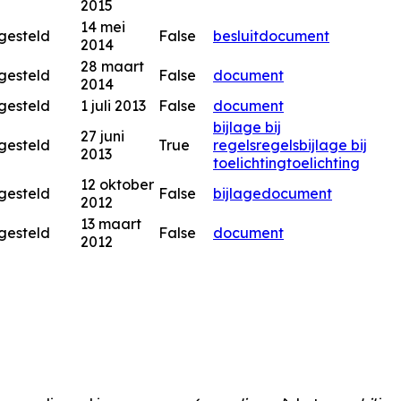
2015
14 mei
gesteld
False
besluitdocument
2014
28 maart
gesteld
False
document
2014
gesteld
1 juli 2013
False
document
bijlage bij
27 juni
gesteld
True
regels
regels
bijlage bij
2013
toelichting
toelichting
12 oktober
gesteld
False
bijlage
document
2012
13 maart
gesteld
False
document
2012