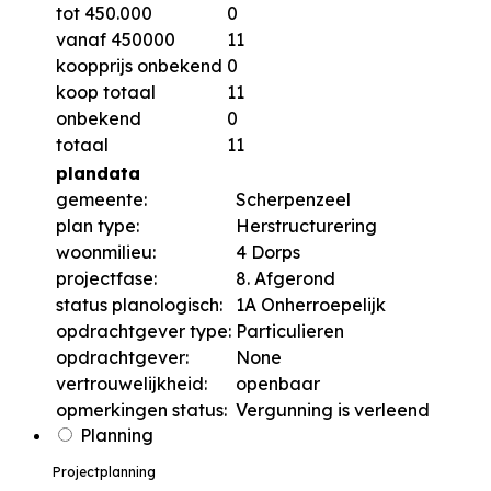
tot 450.000
0
vanaf 450000
11
koopprijs onbekend
0
koop totaal
11
onbekend
0
totaal
11
plandata
gemeente:
Scherpenzeel
plan type:
Herstructurering
woonmilieu:
4 Dorps
projectfase:
8. Afgerond
status planologisch:
1A Onherroepelijk
opdrachtgever type:
Particulieren
opdrachtgever:
None
vertrouwelijkheid:
openbaar
opmerkingen status:
Vergunning is verleend
Planning
Projectplanning