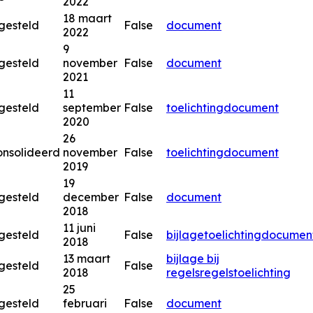
2022
18 maart
gesteld
False
document
2022
9
gesteld
november
False
document
2021
11
gesteld
september
False
toelichting
document
2020
26
nsolideerd
november
False
toelichting
document
2019
19
gesteld
december
False
document
2018
11 juni
gesteld
False
bijlage
toelichting
documen
2018
13 maart
bijlage bij
gesteld
False
2018
regels
regels
toelichting
25
gesteld
februari
False
document