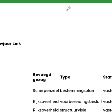
2025
uwjaar
Link
Bevoegd
Type
Stat
gezag
Scherpenzeel
bestemmingsplan
vast
Rijksoverheid
voorbereidingsbesluit
vast
Rijksoverheid
structuurvisie
vast