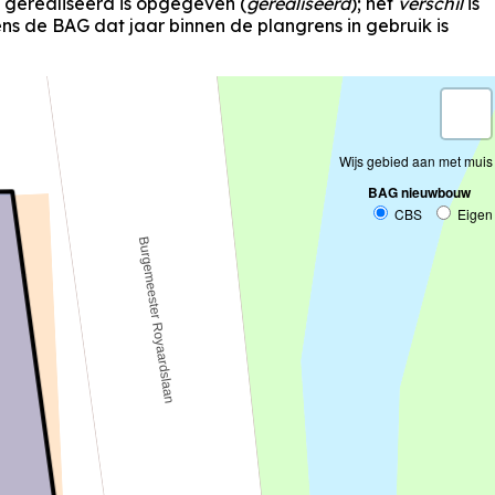
s gerealiseerd is opgegeven (
gerealiseerd
); het
verschil
is
s de BAG dat jaar binnen de plangrens in gebruik is
Wijs gebied aan met muis
BAG nieuwbouw
CBS
Eigen