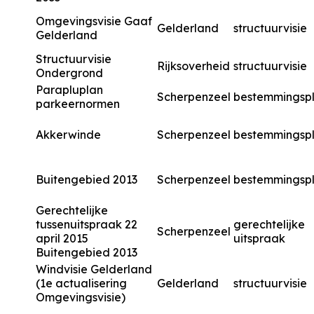
Omgevingsvisie Gaaf
Gelderland
structuurvisie
Gelderland
Structuurvisie
Rijksoverheid
structuurvisie
Ondergrond
Parapluplan
Scherpenzeel
bestemmingsp
parkeernormen
Akkerwinde
Scherpenzeel
bestemmingsp
Buitengebied 2013
Scherpenzeel
bestemmingsp
Gerechtelijke
tussenuitspraak 22
gerechtelijke
Scherpenzeel
april 2015
uitspraak
Buitengebied 2013
Windvisie Gelderland
(1e actualisering
Gelderland
structuurvisie
Omgevingsvisie)