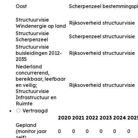
Oost
Scherpenzeel
bestemmingsp
Structuurvisie
Rijksoverheid
structuurvisie
Windenergie op land
Structuurvisie
Scherpenzeel
structuurvisie
Scherpenzeel
Structuurvisie
buisleidingen 2012-
Rijksoverheid
structuurvisie
2035
Nederland
concurrerend,
bereikbaar, leefbaar
en veilig;
Rijksoverheid
structuurvisie
Structuurvisie
Infrastructuur en
Ruimte
Vertraagd
2020
2021
2022
2023
2024
202
Gepland
(monitor jaar
0
0
0
0
0
0
zelf)