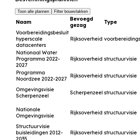
Toon alle plannen
Filter bouwvlakken
Bevoegd
Naam
Type
gezag
Voorbereidingsbesluit
hyperscale
Rijksoverheid
voorbereidings
datacenters
Nationaal Water
Programma 2022-
Rijksoverheid
structuurvisie
2027
Programma
Rijksoverheid
structuurvisie
Noordzee 2022-2027
Omgevingsvisie
Scherpenzeel
structuurvisie
Scherpenzeel
Nationale
Rijksoverheid
structuurvisie
Omgevingsvisie
Structuurvisie
buisleidingen 2012-
Rijksoverheid
structuurvisie
2035