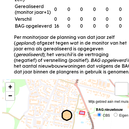
Gerealiseerd
0
0
0
0
0
0
(monitor jaar+1)
Verschil
0
0
0
0
0
0
BAG opgeleverd
16
0
0
0
0
0
Per monitorjaar de planning van dat jaar zelf
(
gepland
) afgezet tegen wat in de monitor van het
jaar erna als gerealiseerd is opgegeven
(
gerealiseerd
); het
verschil
is de vertraging
(negatief) of versnelling (positief).
BAG opgeleverd
i
het aantal nieuwbouwwoningen dat volgens de BA
dat jaar binnen de plangrens in gebruik is genomen
+
−
Wijs gebied aan met muis
BAG nieuwbouw
CBS
Eigen