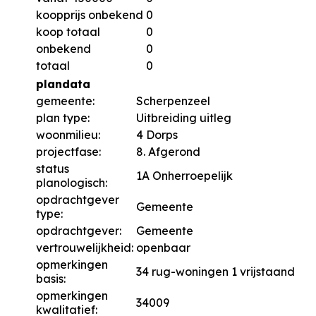
koopprijs onbekend
0
koop totaal
0
onbekend
0
totaal
0
plandata
gemeente:
Scherpenzeel
plan type:
Uitbreiding uitleg
woonmilieu:
4 Dorps
projectfase:
8. Afgerond
status
1A Onherroepelijk
planologisch:
opdrachtgever
Gemeente
type:
opdrachtgever:
Gemeente
vertrouwelijkheid:
openbaar
opmerkingen
34 rug-woningen 1 vrijstaand
basis:
opmerkingen
34009
kwalitatief: