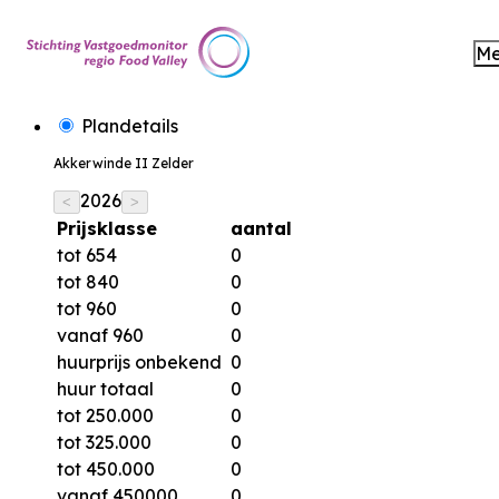
M
Plandetails
Akkerwinde II Zelder
2026
<
>
Prijsklasse
aantal
tot 654
0
tot 840
0
tot 960
0
vanaf 960
0
huurprijs onbekend
0
huur totaal
0
tot 250.000
0
tot 325.000
0
tot 450.000
0
vanaf 450000
0