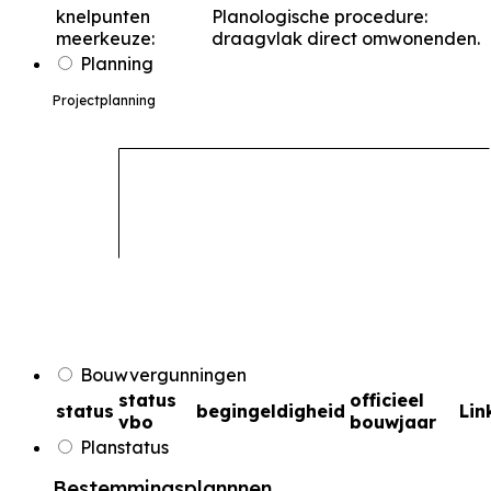
knelpunten
Planologische procedure:
meerkeuze:
draagvlak direct omwonenden.
Planning
Projectplanning
Bouwvergunningen
status
officieel
status
begingeldigheid
Lin
vbo
bouwjaar
Planstatus
Bestemmingsplannnen