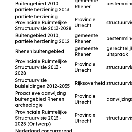
gemeente
Buitengebied 2010
bestemmin
Rhenen
partiele herziening 2013
partiële herziening
Provincie
Provinciale Ruimtelijke
structuurvi
Utrecht
Structuurvisie 2013-2028
Buitengebied 2010,
gemeente
bestemmin
partiële herziening 2012
Rhenen
gemeente
gerechtelij
Rhenen buitengebied
Rhenen
uitspraak
Provinciale Ruimtelijke
Provincie
Structuurvisie 2013 -
structuurvi
Utrecht
2028
Structuurvisie
Rijksoverheid
structuurvi
buisleidingen 2012-2035
Proactieve aanwijzing
Provincie
buitengebied Rhenen
aanwijzings
Utrecht
archeologie
Provinciale Ruimtelijke
Provincie
Structuurvisie 2013 -
structuurvi
Utrecht
2028 (Ontwerp)
Nederland concurrerend,