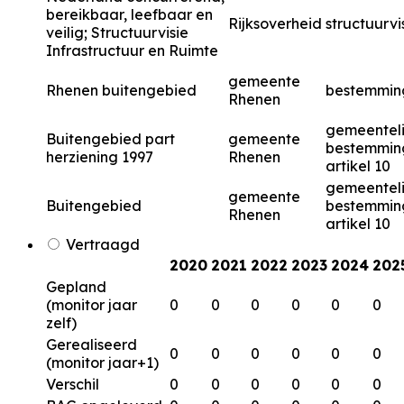
bereikbaar, leefbaar en
Rijksoverheid
structuurvi
veilig; Structuurvisie
Infrastructuur en Ruimte
gemeente
Rhenen buitengebied
bestemmin
Rhenen
gemeenteli
Buitengebied part
gemeente
bestemmin
herziening 1997
Rhenen
artikel 10
gemeenteli
gemeente
Buitengebied
bestemmin
Rhenen
artikel 10
Vertraagd
2020
2021
2022
2023
2024
202
Gepland
(monitor jaar
0
0
0
0
0
0
zelf)
Gerealiseerd
0
0
0
0
0
0
(monitor jaar+1)
Verschil
0
0
0
0
0
0