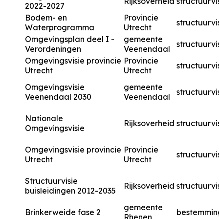
Rijksoverheid
structuurvi
2022-2027
Bodem- en
Provincie
structuurvi
Waterprogramma
Utrecht
Omgevingsplan deel I -
gemeente
structuurvi
Verordeningen
Veenendaal
Omgevingsvisie provincie
Provincie
structuurvi
Utrecht
Utrecht
Omgevingsvisie
gemeente
structuurvi
Veenendaal 2030
Veenendaal
Nationale
Rijksoverheid
structuurvi
Omgevingsvisie
Omgevingsvisie provincie
Provincie
structuurvi
Utrecht
Utrecht
Structuurvisie
Rijksoverheid
structuurvi
buisleidingen 2012-2035
gemeente
Brinkerweide fase 2
bestemmin
Rhenen