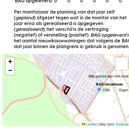
BAG opgeleverd
0
0
0
0
0
0
Per monitorjaar de planning van dat jaar zelf
(
gepland
) afgezet tegen wat in de monitor van het
jaar erna als gerealiseerd is opgegeven
(
gerealiseerd
); het
verschil
is de vertraging
(negatief) of versnelling (positief).
BAG opgeleverd
i
het aantal nieuwbouwwoningen dat volgens de BA
dat jaar binnen de plangrens in gebruik is genomen
+
−
Wijs gebied aan met muis
BAG nieuwbouw
CBS
Eigen
Leaflet
|
Map data:
Kadaste