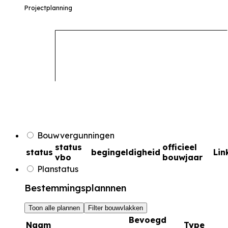
Projectplanning
Bouwvergunningen
status
officieel
status
begingeldigheid
Lin
vbo
bouwjaar
Planstatus
Bestemmingsplannnen
Toon alle plannen
Filter bouwvlakken
Bevoegd
Naam
Type