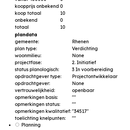
koopprijs onbekend
0
koop totaal
10
onbekend
0
totaal
10
plandata
gemeente:
Rhenen
plan type:
Verdichting
woonmilieu:
None
projectfase:
2. Initiatief
status planologisch:
3 In voorbereiding
opdrachtgever type:
Projectontwikkelaar
opdrachtgever:
None
vertrouwelijkheid:
openbaar
opmerkingen basis:
""
opmerkingen status:
""
opmerkingen kwalitatief:
"34517"
toelichting knelpunten:
""
Planning