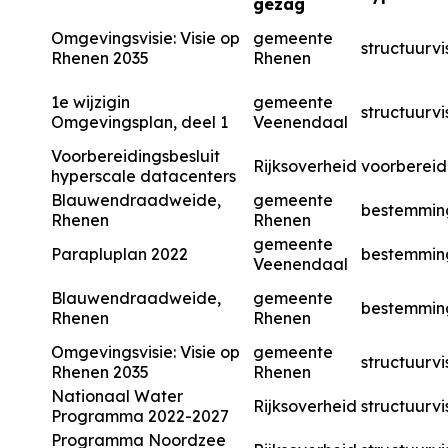
gezag
Omgevingsvisie: Visie op
gemeente
structuurvi
Rhenen 2035
Rhenen
1e wijzigin
gemeente
structuurvi
Omgevingsplan, deel 1
Veenendaal
Voorbereidingsbesluit
Rijksoverheid
voorbereid
hyperscale datacenters
Blauwendraadweide,
gemeente
bestemmin
Rhenen
Rhenen
gemeente
Parapluplan 2022
bestemmin
Veenendaal
Blauwendraadweide,
gemeente
bestemmin
Rhenen
Rhenen
Omgevingsvisie: Visie op
gemeente
structuurvi
Rhenen 2035
Rhenen
Nationaal Water
Rijksoverheid
structuurvi
Programma 2022-2027
Programma Noordzee