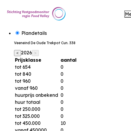
M
Plandetails
Veeneind De Oude Trekpot Cun. 338
2026
<
>
Prijsklasse
aantal
tot 654
0
tot 840
0
tot 960
0
vanaf 960
0
huurprijs onbekend
0
huur totaal
0
tot 250.000
0
tot 325.000
0
tot 450.000
10
vanaf 450000
0