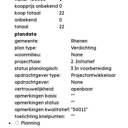
koopprijs onbekend
0
koop totaal
22
onbekend
0
totaal
22
plandata
gemeente:
Rhenen
plan type:
Verdichting
woonmilieu:
None
projectfase:
2. Initiatief
status planologisch:
3 In voorbereiding
opdrachtgever type:
Projectontwikkelaar
opdrachtgever:
None
vertrouwelijkheid:
openbaar
opmerkingen basis:
""
opmerkingen status:
""
opmerkingen kwalitatief:
"50011"
toelichting knelpunten:
""
Planning