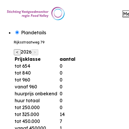
M
Plandetails
Rijksstraatweg 79
2026
<
>
Prijsklasse
aantal
tot 654
0
tot 840
0
tot 960
0
vanaf 960
0
huurprijs onbekend
0
huur totaal
0
tot 250.000
0
tot 325.000
14
tot 450.000
7
vanaf 450000
1