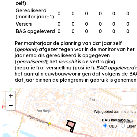
zelf)
Gerealiseerd
0
0
0
0
0
0
(monitor jaar+1)
Verschil
0
0
0
0
0
0
BAG opgeleverd
0
0
0
0
0
0
Per monitorjaar de planning van dat jaar zelf
(
gepland
) afgezet tegen wat in de monitor van het
jaar erna als gerealiseerd is opgegeven
(
gerealiseerd
); het
verschil
is de vertraging
(negatief) of versnelling (positief).
BAG opgeleverd
i
het aantal nieuwbouwwoningen dat volgens de BA
dat jaar binnen de plangrens in gebruik is genomen
+
−
Wijs gebied aan met muis
BAG nieuwbouw
CBS
Eigen