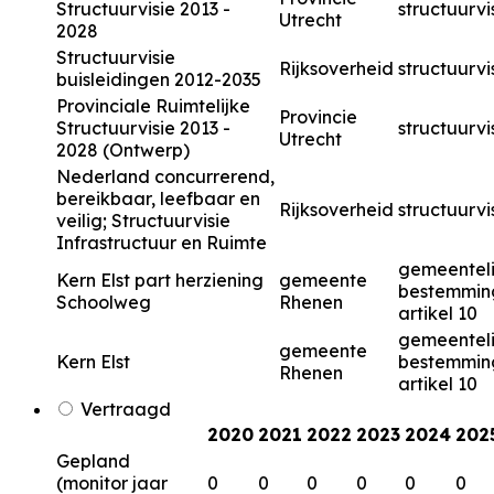
Structuurvisie 2013 -
structuurvi
Utrecht
2028
Structuurvisie
Rijksoverheid
structuurvi
buisleidingen 2012-2035
Provinciale Ruimtelijke
Provincie
Structuurvisie 2013 -
structuurvi
Utrecht
2028 (Ontwerp)
Nederland concurrerend,
bereikbaar, leefbaar en
Rijksoverheid
structuurvi
veilig; Structuurvisie
Infrastructuur en Ruimte
gemeenteli
Kern Elst part herziening
gemeente
bestemmin
Schoolweg
Rhenen
artikel 10
gemeenteli
gemeente
Kern Elst
bestemmin
Rhenen
artikel 10
Vertraagd
2020
2021
2022
2023
2024
202
Gepland
(monitor jaar
0
0
0
0
0
0