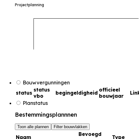
Projectplanning
Bouwvergunningen
status
officieel
status
begingeldigheid
Lin
vbo
bouwjaar
Planstatus
Bestemmingsplannnen
Toon alle plannen
Filter bouwvlakken
Bevoegd
Naam
Type