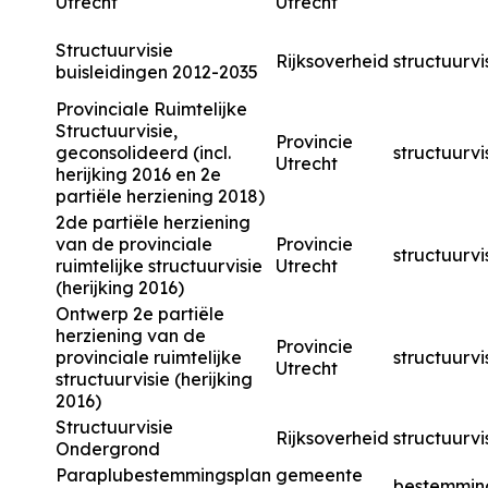
Utrecht
Utrecht
Structuurvisie
Rijksoverheid
structuurvi
buisleidingen 2012-2035
Provinciale Ruimtelijke
Structuurvisie,
Provincie
geconsolideerd (incl.
structuurvi
Utrecht
herijking 2016 en 2e
partiële herziening 2018)
2de partiële herziening
van de provinciale
Provincie
structuurvi
ruimtelijke structuurvisie
Utrecht
(herijking 2016)
Ontwerp 2e partiële
herziening van de
Provincie
provinciale ruimtelijke
structuurvi
Utrecht
structuurvisie (herijking
2016)
Structuurvisie
Rijksoverheid
structuurvi
Ondergrond
Paraplubestemmingsplan
gemeente
bestemmin