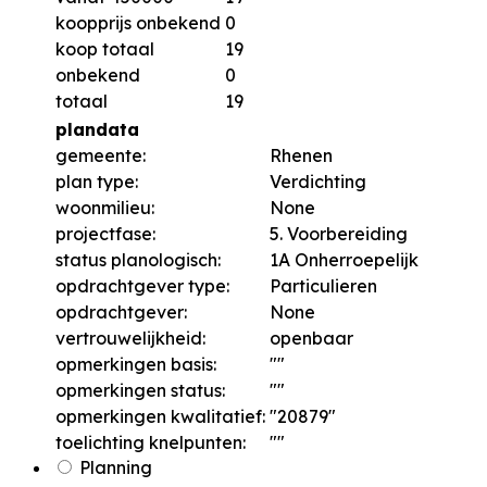
koopprijs onbekend
0
koop totaal
19
onbekend
0
totaal
19
plandata
gemeente:
Rhenen
plan type:
Verdichting
woonmilieu:
None
projectfase:
5. Voorbereiding
status planologisch:
1A Onherroepelijk
opdrachtgever type:
Particulieren
opdrachtgever:
None
vertrouwelijkheid:
openbaar
opmerkingen basis:
""
opmerkingen status:
""
opmerkingen kwalitatief:
"20879"
toelichting knelpunten:
""
Planning