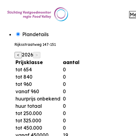
M
Plandetails
Rijksstraatweg 147-151
2026
<
>
Prijsklasse
aantal
tot 654
0
tot 840
0
tot 960
0
vanaf 960
0
huurprijs onbekend
0
huur totaal
0
tot 250.000
0
tot 325.000
0
tot 450.000
0
vanaf 450000
19