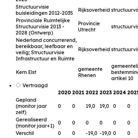
Structuurvisie
Rijksoverheid
structuurvi
buisleidingen 2012-2035
Provinciale Ruimtelijke
Provincie
Structuurvisie 2013 -
structuurvi
Utrecht
2028 (Ontwerp)
Nederland concurrerend,
bereikbaar, leefbaar en
Rijksoverheid
structuurvi
veilig; Structuurvisie
Infrastructuur en Ruimte
gemeenteli
gemeente
Kern Elst
bestemmin
Rhenen
artikel 10
Vertraagd
2020
2021
2022
2023
2024
202
Gepland
(monitor jaar
0
0
19,0
19,0
0
0
zelf)
Gerealiseerd
0
0
0
0
0
0
(monitor jaar+1)
Verschil
0
0
-19,0
-19,0
0
0