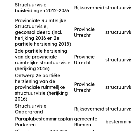
Structuurvisie
Rijksoverheid
structuurvi
buisleidingen 2012-2035
Provinciale Ruimtelijke
Structuurvisie,
Provincie
geconsolideerd (incl.
structuurvi
Utrecht
herijking 2016 en 2e
partiële herziening 2018)
2de partiële herziening
van de provinciale
Provincie
structuurvi
ruimtelijke structuurvisie
Utrecht
(herijking 2016)
Ontwerp 2e partiële
herziening van de
Provincie
provinciale ruimtelijke
structuurvi
Utrecht
structuurvisie (herijking
2016)
Structuurvisie
Rijksoverheid
structuurvi
Ondergrond
Paraplubestemmingsplan
gemeente
bestemmin
Parkeren
Rhenen