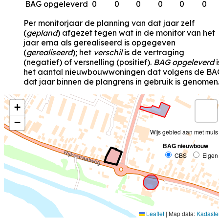
BAG opgeleverd
0
0
0
0
0
0
Per monitorjaar de planning van dat jaar zelf
(
gepland
) afgezet tegen wat in de monitor van het
jaar erna als gerealiseerd is opgegeven
(
gerealiseerd
); het
verschil
is de vertraging
(negatief) of versnelling (positief).
BAG opgeleverd
i
het aantal nieuwbouwwoningen dat volgens de BA
dat jaar binnen de plangrens in gebruik is genomen
+
−
Wijs gebied aan met muis
BAG nieuwbouw
CBS
Eigen
Leaflet
|
Map data:
Kadaste