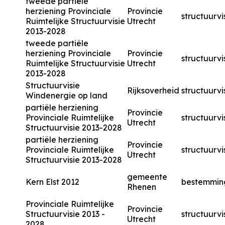
tweede partiële
herziening Provinciale
Provincie
structuurvi
Ruimtelijke Structuurvisie
Utrecht
2013-2028
tweede partiële
herziening Provinciale
Provincie
structuurvi
Ruimtelijke Structuurvisie
Utrecht
2013-2028
Structuurvisie
Rijksoverheid
structuurvi
Windenergie op land
partiële herziening
Provincie
Provinciale Ruimtelijke
structuurvi
Utrecht
Structuurvisie 2013-2028
partiële herziening
Provincie
Provinciale Ruimtelijke
structuurvi
Utrecht
Structuurvisie 2013-2028
gemeente
Kern Elst 2012
bestemmin
Rhenen
Provinciale Ruimtelijke
Provincie
Structuurvisie 2013 -
structuurvi
Utrecht
2028