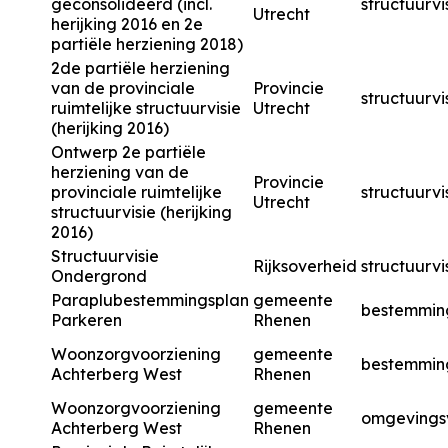
geconsolideerd (incl.
structuurvi
Utrecht
herijking 2016 en 2e
partiële herziening 2018)
2de partiële herziening
van de provinciale
Provincie
structuurvi
ruimtelijke structuurvisie
Utrecht
(herijking 2016)
Ontwerp 2e partiële
herziening van de
Provincie
provinciale ruimtelijke
structuurvi
Utrecht
structuurvisie (herijking
2016)
Structuurvisie
Rijksoverheid
structuurvi
Ondergrond
Paraplubestemmingsplan
gemeente
bestemmin
Parkeren
Rhenen
Woonzorgvoorziening
gemeente
bestemmin
Achterberg West
Rhenen
Woonzorgvoorziening
gemeente
omgevings
Achterberg West
Rhenen