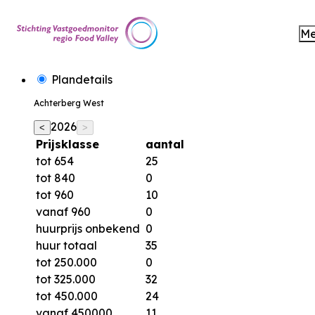
M
Plandetails
Achterberg West
2026
<
>
Prijsklasse
aantal
tot 654
25
tot 840
0
tot 960
10
vanaf 960
0
huurprijs onbekend
0
huur totaal
35
tot 250.000
0
tot 325.000
32
tot 450.000
24
vanaf 450000
11