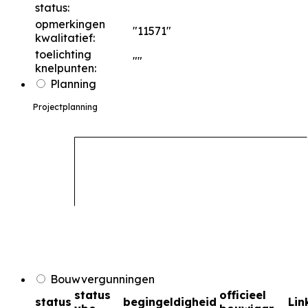
""
status:
opmerkingen
"11571"
kwalitatief:
toelichting
""
knelpunten:
Planning
Projectplanning
Bouwvergunningen
status
officieel
status
begingeldigheid
Lin