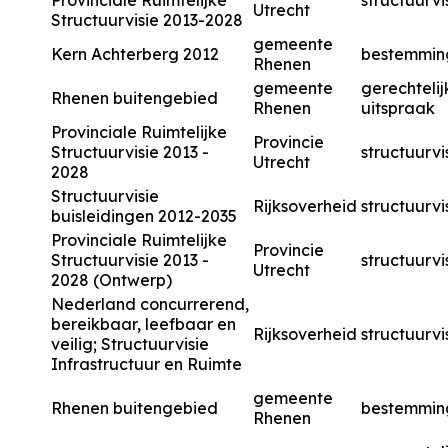
Provinciale Ruimtelijke
structuurvi
Utrecht
Structuurvisie 2013-2028
gemeente
Kern Achterberg 2012
bestemmin
Rhenen
gemeente
gerechtelij
Rhenen buitengebied
Rhenen
uitspraak
Provinciale Ruimtelijke
Provincie
Structuurvisie 2013 -
structuurvi
Utrecht
2028
Structuurvisie
Rijksoverheid
structuurvi
buisleidingen 2012-2035
Provinciale Ruimtelijke
Provincie
Structuurvisie 2013 -
structuurvi
Utrecht
2028 (Ontwerp)
Nederland concurrerend,
bereikbaar, leefbaar en
Rijksoverheid
structuurvi
veilig; Structuurvisie
Infrastructuur en Ruimte
gemeente
Rhenen buitengebied
bestemmin
Rhenen