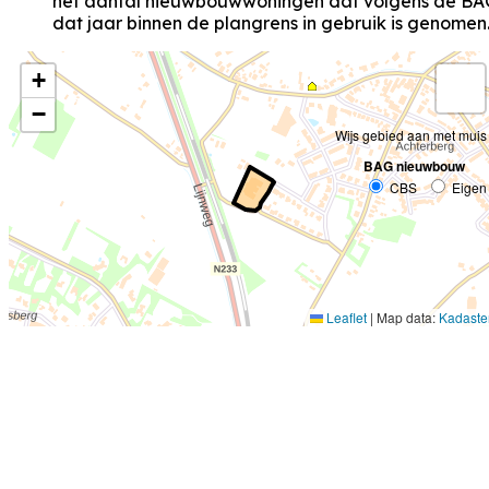
het aantal nieuwbouwwoningen dat volgens de BA
dat jaar binnen de plangrens in gebruik is genomen
+
−
Wijs gebied aan met muis
BAG nieuwbouw
CBS
Eigen
Leaflet
|
Map data:
Kadaste