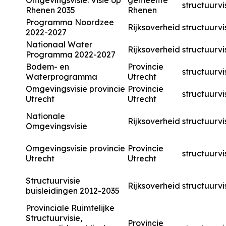
Omgevingsvisie: Visie op
gemeente
structuurvi
Rhenen 2035
Rhenen
Programma Noordzee
Rijksoverheid
structuurvi
2022-2027
Nationaal Water
Rijksoverheid
structuurvi
Programma 2022-2027
Bodem- en
Provincie
structuurvi
Waterprogramma
Utrecht
Omgevingsvisie provincie
Provincie
structuurvi
Utrecht
Utrecht
Nationale
Rijksoverheid
structuurvi
Omgevingsvisie
Omgevingsvisie provincie
Provincie
structuurvi
Utrecht
Utrecht
Structuurvisie
Rijksoverheid
structuurvi
buisleidingen 2012-2035
Provinciale Ruimtelijke
Structuurvisie,
Provincie