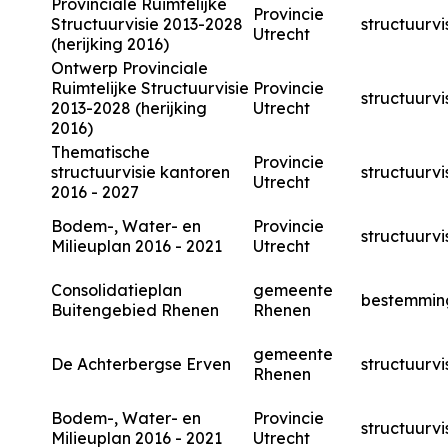
Provinciale Ruimtelijke
Provincie
Structuurvisie 2013-2028
structuurvi
Utrecht
(herijking 2016)
Ontwerp Provinciale
Ruimtelijke Structuurvisie
Provincie
structuurvi
2013-2028 (herijking
Utrecht
2016)
Thematische
Provincie
structuurvisie kantoren
structuurvi
Utrecht
2016 - 2027
Bodem-, Water- en
Provincie
structuurvi
Milieuplan 2016 - 2021
Utrecht
Consolidatieplan
gemeente
bestemmin
Buitengebied Rhenen
Rhenen
gemeente
De Achterbergse Erven
structuurvi
Rhenen
Bodem-, Water- en
Provincie
structuurvi
Milieuplan 2016 - 2021
Utrecht