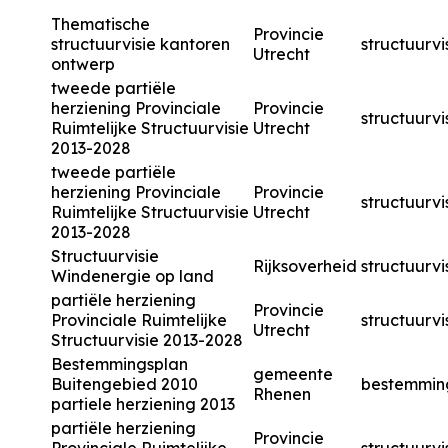
Thematische
Provincie
structuurvisie kantoren
structuurvi
Utrecht
ontwerp
tweede partiële
herziening Provinciale
Provincie
structuurvi
Ruimtelijke Structuurvisie
Utrecht
2013-2028
tweede partiële
herziening Provinciale
Provincie
structuurvi
Ruimtelijke Structuurvisie
Utrecht
2013-2028
Structuurvisie
Rijksoverheid
structuurvi
Windenergie op land
partiële herziening
Provincie
Provinciale Ruimtelijke
structuurvi
Utrecht
Structuurvisie 2013-2028
Bestemmingsplan
gemeente
Buitengebied 2010
bestemmin
Rhenen
partiele herziening 2013
partiële herziening
Provincie