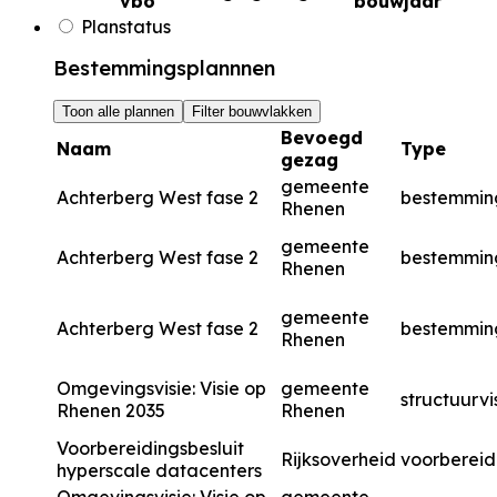
vbo
bouwjaar
Planstatus
Bestemmingsplannnen
Toon alle plannen
Filter bouwvlakken
Bevoegd
Naam
Type
gezag
gemeente
Achterberg West fase 2
bestemmin
Rhenen
gemeente
Achterberg West fase 2
bestemmin
Rhenen
gemeente
Achterberg West fase 2
bestemmin
Rhenen
Omgevingsvisie: Visie op
gemeente
structuurvi
Rhenen 2035
Rhenen
Voorbereidingsbesluit
Rijksoverheid
voorbereid
hyperscale datacenters