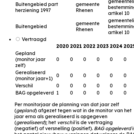
gemeenteli
Buitengebied part
gemeente
bestemmin
herziening 1997
Rhenen
artikel 10
gemeenteli
gemeente
Buitengebied
bestemmin
Rhenen
artikel 10
Vertraagd
2020
2021
2022
2023
2024
202
Gepland
(monitor jaar
0
0
0
0
0
0
zelf)
Gerealiseerd
0
0
0
0
0
0
(monitor jaar+1)
Verschil
0
0
0
0
0
0
BAG opgeleverd
1
0
0
0
0
0
Per monitorjaar de planning van dat jaar zelf
(
gepland
) afgezet tegen wat in de monitor van het
jaar erna als gerealiseerd is opgegeven
(
gerealiseerd
); het
verschil
is de vertraging
(negatief) of versnelling (positief).
BAG opgeleverd
i