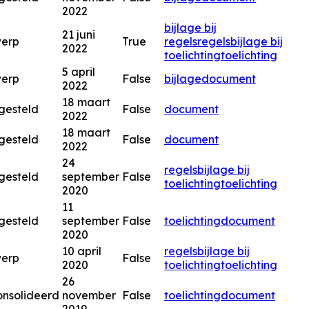
2022
bijlage bij
21 juni
werp
True
regels
regels
bijlage bij
2022
toelichting
toelichting
5 april
werp
False
bijlage
document
2022
18 maart
gesteld
False
document
2022
18 maart
gesteld
False
document
2022
24
regels
bijlage bij
gesteld
september
False
toelichting
toelichting
2020
11
gesteld
september
False
toelichting
document
2020
10 april
regels
bijlage bij
werp
False
2020
toelichting
toelichting
26
nsolideerd
november
False
toelichting
document