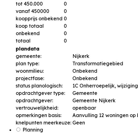
tot 450.000
0
vanaf 450000
0
koopprijs onbekend
0
koop totaal
0
onbekend
0
totaal
0
plandata
gemeente:
Nijkerk
plan type:
Transformatiegebied
woonmilieu:
Onbekend
projectfase:
Onbekend
status planologisch:
1C Onherroepelijk, wijzigi
opdrachtgever type:
Gemeente
opdrachtgever:
Gemeente Nijkerk
vertrouwelijkheid:
openbaar
opmerkingen basis:
Aanvulling 12 woningen o
knelpunten meerkeuze:
Geen
Planning