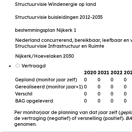
Structuurvisie Windenergie op land
Structuurvisie buisleidingen 2012-2035
bestemmingsplan Nijkerk 1
Nederland concurrerend, bereikbaar, leefbaar en v
Structuurvisie Infrastructuur en Ruimte
Nijkerk/Hoevelaken 2030
Vertraagd
2020
2021
2022
20
Gepland (monitor jaar zelf)
0
0
0
0
Gerealiseerd (monitor jaar+1)
0
0
0
0
Verschil
0
0
0
0
BAG opgeleverd
0
0
0
0
Per monitorjaar de planning van dat jaar zelf (
gepl
de vertraging (negatief) of versnelling (positief).
BA
genomen.