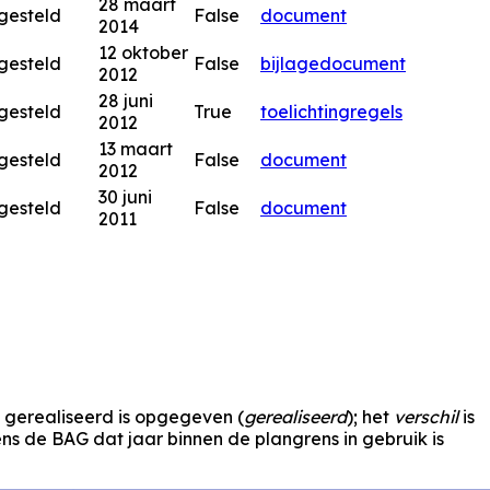
28 maart
gesteld
False
document
2014
12 oktober
gesteld
False
bijlage
document
2012
28 juni
gesteld
True
toelichting
regels
2012
13 maart
gesteld
False
document
2012
30 juni
gesteld
False
document
2011
s gerealiseerd is opgegeven (
gerealiseerd
); het
verschil
is
s de BAG dat jaar binnen de plangrens in gebruik is