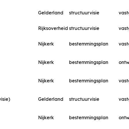
Gelderland
structuurvisie
vast
Rijksoverheid
structuurvisie
vast
Nijkerk
bestemmingsplan
vast
Nijkerk
bestemmingsplan
ont
Nijkerk
bestemmingsplan
vast
isie)
Gelderland
structuurvisie
vast
Nijkerk
bestemmingsplan
ont