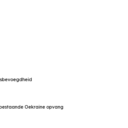
ngsbevoegdheid
p bestaande Oekraine opvang