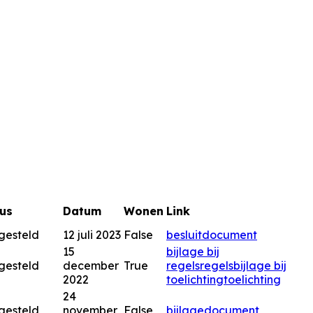
us
Datum
Wonen
Link
gesteld
12 juli 2023
False
besluitdocument
15
bijlage bij
gesteld
december
True
regels
regels
bijlage bij
2022
toelichting
toelichting
24
gesteld
november
False
bijlage
document