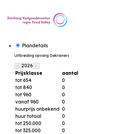
Plandetails
Uitbreiding opvang Oekrainers
2026
<
>
Prijsklasse
aantal
tot 654
0
tot 840
0
tot 960
0
vanaf 960
0
huurprijs onbekend
0
huur totaal
0
tot 250.000
0
tot 325.000
0