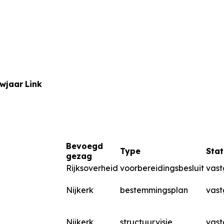
uwjaar
Link
Bevoegd
Type
Stat
gezag
Rijksoverheid
voorbereidingsbesluit
vast
Nijkerk
bestemmingsplan
vast
Nijkerk
structuurvisie
vast