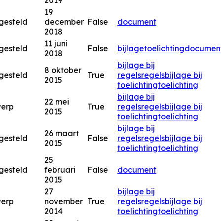
2019
19
gesteld
december
False
document
2018
11 juni
gesteld
False
bijlage
toelichting
documen
2018
bijlage bij
8 oktober
gesteld
True
regels
regels
bijlage bij
2015
toelichting
toelichting
bijlage bij
22 mei
werp
True
regels
regels
bijlage bij
2015
toelichting
toelichting
bijlage bij
26 maart
gesteld
False
regels
regels
bijlage bij
2015
toelichting
toelichting
25
gesteld
februari
False
document
2015
27
bijlage bij
werp
november
True
regels
regels
bijlage bij
2014
toelichting
toelichting