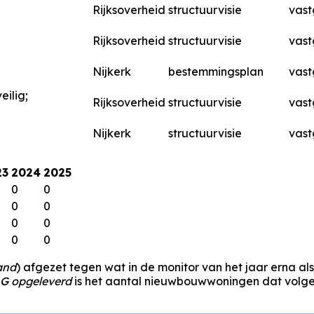
Rijksoverheid
structuurvisie
vast
Rijksoverheid
structuurvisie
vast
Nijkerk
bestemmingsplan
vast
eilig;
Rijksoverheid
structuurvisie
vast
Nijkerk
structuurvisie
vast
23
2024
2025
0
0
0
0
0
0
0
0
and
) afgezet tegen wat in de monitor van het jaar erna al
G opgeleverd
is het aantal nieuwbouwwoningen dat volgen