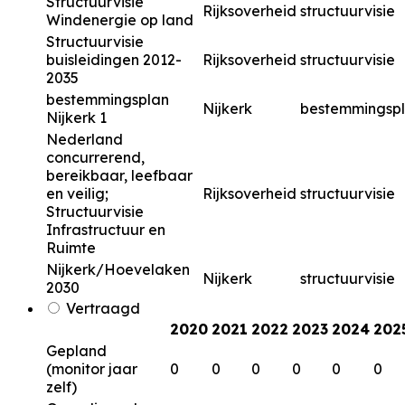
Structuurvisie
Rijksoverheid
structuurvisie
Windenergie op land
Structuurvisie
buisleidingen 2012-
Rijksoverheid
structuurvisie
2035
bestemmingsplan
Nijkerk
bestemmingsp
Nijkerk 1
Nederland
concurrerend,
bereikbaar, leefbaar
en veilig;
Rijksoverheid
structuurvisie
Structuurvisie
Infrastructuur en
Ruimte
Nijkerk/Hoevelaken
Nijkerk
structuurvisie
2030
Vertraagd
2020
2021
2022
2023
2024
202
Gepland
(monitor jaar
0
0
0
0
0
0
zelf)