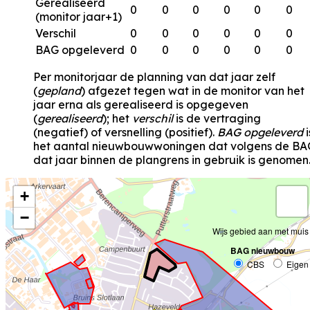
Gerealiseerd
0
0
0
0
0
0
(monitor jaar+1)
Verschil
0
0
0
0
0
0
BAG opgeleverd
0
0
0
0
0
0
Per monitorjaar de planning van dat jaar zelf
(
gepland
) afgezet tegen wat in de monitor van het
jaar erna als gerealiseerd is opgegeven
(
gerealiseerd
); het
verschil
is de vertraging
(negatief) of versnelling (positief).
BAG opgeleverd
i
het aantal nieuwbouwwoningen dat volgens de BA
dat jaar binnen de plangrens in gebruik is genomen
+
−
Wijs gebied aan met muis
BAG nieuwbouw
CBS
Eigen