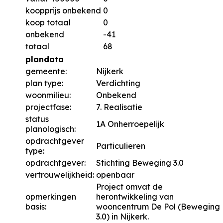
koopprijs onbekend
0
koop totaal
0
onbekend
-41
totaal
68
plandata
gemeente:
Nijkerk
plan type:
Verdichting
woonmilieu:
Onbekend
projectfase:
7. Realisatie
status
1A Onherroepelijk
planologisch:
opdrachtgever
Particulieren
type:
opdrachtgever:
Stichting Beweging 3.0
vertrouwelijkheid:
openbaar
Project omvat de
opmerkingen
herontwikkeling van
basis:
wooncentrum De Pol (Beweging
3.0) in Nijkerk.