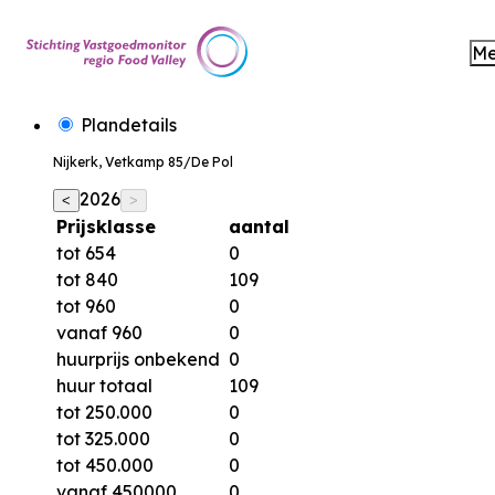
M
Plandetails
Nijkerk, Vetkamp 85/De Pol
2026
<
>
Prijsklasse
aantal
tot 654
0
tot 840
109
tot 960
0
vanaf 960
0
huurprijs onbekend
0
huur totaal
109
tot 250.000
0
tot 325.000
0
tot 450.000
0
vanaf 450000
0