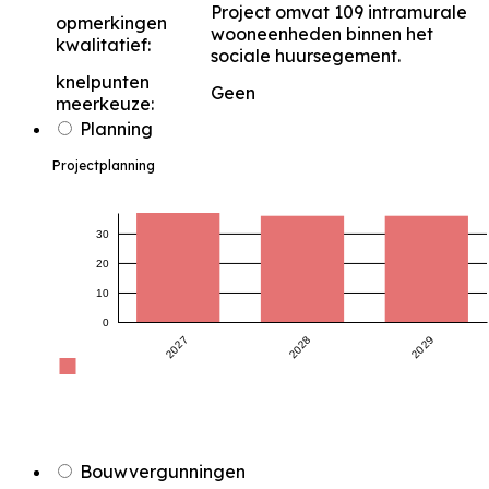
Project omvat 109 intramurale
opmerkingen
wooneenheden binnen het
kwalitatief:
sociale huursegement.
knelpunten
Geen
meerkeuze:
Planning
Projectplanning
30
20
10
0
2027
2028
2029
Bouwvergunningen