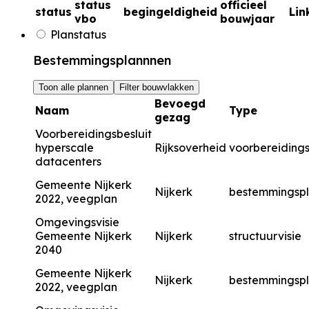
status
officieel
status
begingeldigheid
Lin
vbo
bouwjaar
Planstatus
Bestemmingsplannnen
Toon alle plannen
Filter bouwvlakken
Bevoegd
Naam
Type
gezag
Voorbereidingsbesluit
hyperscale
Rijksoverheid
voorbereidings
datacenters
Gemeente Nijkerk
Nijkerk
bestemmingsp
2022, veegplan
Omgevingsvisie
Gemeente Nijkerk
Nijkerk
structuurvisie
2040
Gemeente Nijkerk
Nijkerk
bestemmingsp
2022, veegplan