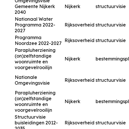
Omgevingsvisie
Gemeente Nijkerk
Nijkerk
structuurvisie
2040
Nationaal Water
Programma 2022-
Rijksoverheid
structuurvisie
2027
Programma
Rijksoverheid
structuurvisie
Noordzee 2022-2027
Parapluherziening
(on)zelfstandige
Nijkerk
bestemmingsp
woonruimte en
voorgevelrooilijn
Nationale
Rijksoverheid
structuurvisie
Omgevingsvisie
Parapluherziening
(on)zelfstandige
Nijkerk
bestemmingsp
woonruimte en
voorgevelrooilijn
Structuurvisie
buisleidingen 2012-
Rijksoverheid
structuurvisie
2035