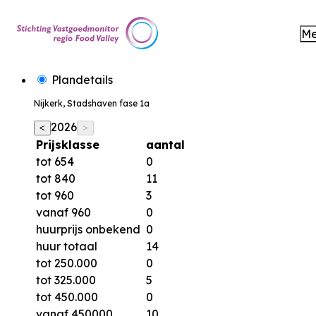
M
Plandetails
Nijkerk, Stadshaven fase 1a
2026
<
>
Prijsklasse
aantal
tot 654
0
tot 840
11
tot 960
3
vanaf 960
0
huurprijs onbekend
0
huur totaal
14
tot 250.000
0
tot 325.000
5
tot 450.000
0
vanaf 450000
10