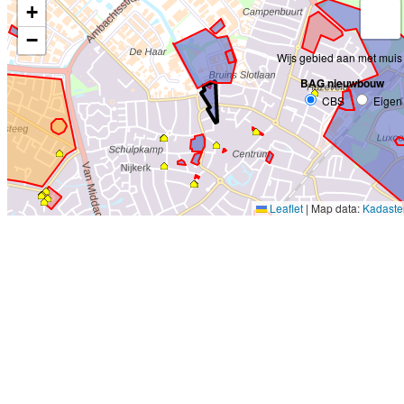
+
−
Wijs gebied aan met muis
BAG nieuwbouw
CBS
Eigen
Leaflet
|
Map data:
Kadaste