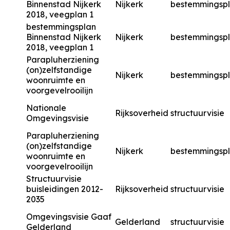
Binnenstad Nijkerk
Nijkerk
bestemmingsp
2018, veegplan 1
bestemmingsplan
Binnenstad Nijkerk
Nijkerk
bestemmingsp
2018, veegplan 1
Parapluherziening
(on)zelfstandige
Nijkerk
bestemmingsp
woonruimte en
voorgevelrooilijn
Nationale
Rijksoverheid
structuurvisie
Omgevingsvisie
Parapluherziening
(on)zelfstandige
Nijkerk
bestemmingsp
woonruimte en
voorgevelrooilijn
Structuurvisie
buisleidingen 2012-
Rijksoverheid
structuurvisie
2035
Omgevingsvisie Gaaf
Gelderland
structuurvisie
Gelderland