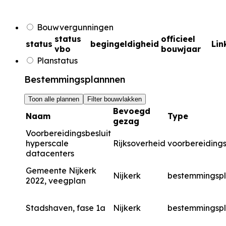
Bouwvergunningen
status
officieel
status
begingeldigheid
Lin
vbo
bouwjaar
Planstatus
Bestemmingsplannnen
Toon alle plannen
Filter bouwvlakken
Bevoegd
Naam
Type
gezag
Voorbereidingsbesluit
hyperscale
Rijksoverheid
voorbereidings
datacenters
Gemeente Nijkerk
Nijkerk
bestemmingsp
2022, veegplan
Stadshaven, fase 1a
Nijkerk
bestemmingsp