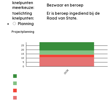
knelpunten
Bezwaar en beroep
meerkeuze:
toelichting
Er is beroep ingediend bij de
knelpunten:
Raad van State.
Planning
Projectplanning
25
20
15
10
5
0
2028