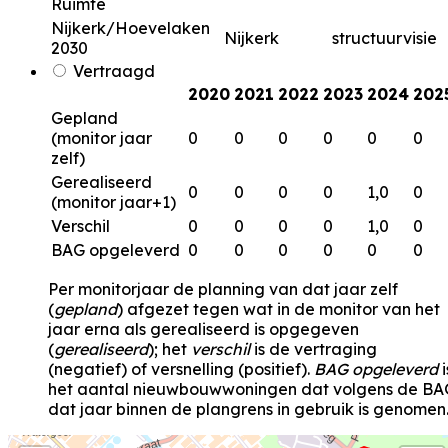
Ruimte
Nijkerk/Hoevelaken
Nijkerk
structuurvisie
2030
Vertraagd
2020
2021
2022
2023
2024
202
Gepland
(monitor jaar
0
0
0
0
0
0
zelf)
Gerealiseerd
0
0
0
0
1,0
0
(monitor jaar+1)
Verschil
0
0
0
0
1,0
0
BAG opgeleverd
0
0
0
0
0
0
Per monitorjaar de planning van dat jaar zelf
(
gepland
) afgezet tegen wat in de monitor van het
jaar erna als gerealiseerd is opgegeven
(
gerealiseerd
); het
verschil
is de vertraging
(negatief) of versnelling (positief).
BAG opgeleverd
i
het aantal nieuwbouwwoningen dat volgens de BA
dat jaar binnen de plangrens in gebruik is genomen