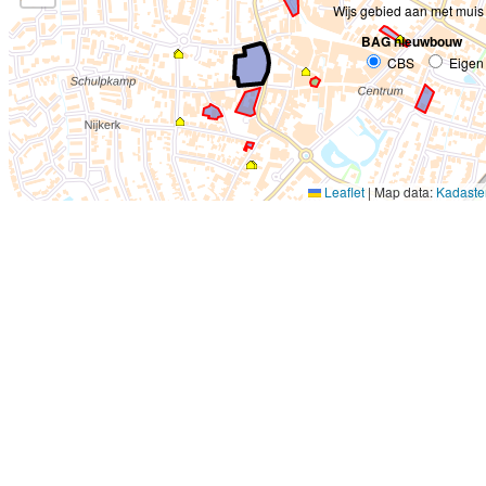
Wijs gebied aan met muis
BAG nieuwbouw
CBS
Eigen
Leaflet
|
Map data:
Kadaste