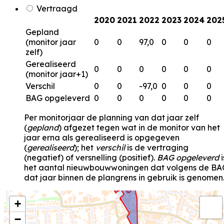
Vertraagd
2020
2021
2022
2023
2024
202
Gepland
(monitor jaar
0
0
97,0
0
0
0
zelf)
Gerealiseerd
0
0
0
0
0
0
(monitor jaar+1)
Verschil
0
0
-97,0
0
0
0
BAG opgeleverd
0
0
0
0
0
0
Per monitorjaar de planning van dat jaar zelf
(
gepland
) afgezet tegen wat in de monitor van het
jaar erna als gerealiseerd is opgegeven
(
gerealiseerd
); het
verschil
is de vertraging
(negatief) of versnelling (positief).
BAG opgeleverd
i
het aantal nieuwbouwwoningen dat volgens de BA
dat jaar binnen de plangrens in gebruik is genomen
+
−