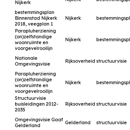
Nijkerk
bestemmingsplan
Binnenstad Nijkerk
Nijkerk
bestemmingsp
2018, veegplan 1
Parapluherziening
(on)zelfstandige
Nijkerk
bestemmingsp
woonruimte en
voorgevelrooilijn
Nationale
Rijksoverheid
structuurvisie
Omgevingsvisie
Parapluherziening
(on)zelfstandige
Nijkerk
bestemmingsp
woonruimte en
voorgevelrooilijn
Structuurvisie
buisleidingen 2012-
Rijksoverheid
structuurvisie
2035
Omgevingsvisie Gaaf
Gelderland
structuurvisie
Gelderland