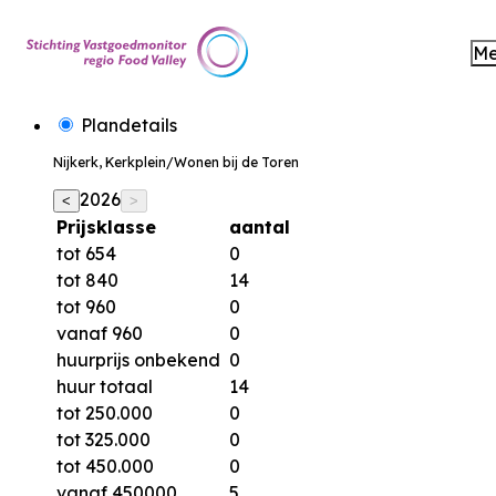
M
Plandetails
Nijkerk, Kerkplein/Wonen bij de Toren
2026
<
>
Prijsklasse
aantal
tot 654
0
tot 840
14
tot 960
0
vanaf 960
0
huurprijs onbekend
0
huur totaal
14
tot 250.000
0
tot 325.000
0
tot 450.000
0
vanaf 450000
5