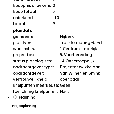
koopprijs onbekend
0
koop totaal
5
onbekend
-10
totaal
9
plandata
gemeente:
Nijkerk
plan type:
Transformatiegebied
woonmilieu:
1 Centrum stedelijk
projectfase:
5. Voorbereiding
status planologisch:
1A Onherroepelijk
opdrachtgever type:
Projectontwikkelaar
opdrachtgever:
Van Wijnen en Smink
vertrouwelijkheid:
openbaar
knelpunten meerkeuze:
Geen
toelichting knelpunten:
N.v.t.
Planning
Projectplanning