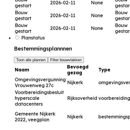
2026-02-11
None
gestart
gestar
Bouw
Bouw
2026-02-11
None
gestart
gestar
Bouw
Bouw
2026-02-11
None
gestart
gestar
Planstatus
Bestemmingsplannnen
Toon alle plannen
Filter bouwvlakken
Bevoegd
Naam
Type
gezag
Omgevingsvergunning
Nijkerk
omgevingsve
Vrouwenweg 27c
Voorbereidingsbesluit
hyperscale
Rijksoverheid
voorbereiding
datacenters
Gemeente Nijkerk
Nijkerk
bestemmingsp
2022, veegplan