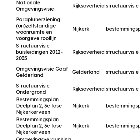
Nationale
Rijksoverheid
structuurvisie
Omgevingsvisie
Parapluherziening
(on)zelfstandige
Nijkerk
bestemmingsp
woonruimte en
voorgevelrooilijn
Structuurvisie
buisleidingen 2012-
Rijksoverheid
structuurvisie
2035
Omgevingsvisie Gaaf
Gelderland
structuurvisie
Gelderland
Structuurvisie
Rijksoverheid
structuurvisie
Ondergrond
Bestemmingsplan
Deelplan 2, 3e fase
Nijkerk
bestemmingsp
Nijkerkerveen
Bestemmingsplan
Deelplan 2, 3e fase
Nijkerk
bestemmingsp
Nijkerkerveen
Omgevingsvergunning