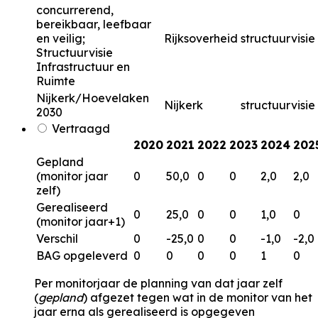
concurrerend,
bereikbaar, leefbaar
en veilig;
Rijksoverheid
structuurvisie
Structuurvisie
Infrastructuur en
Ruimte
Nijkerk/Hoevelaken
Nijkerk
structuurvisie
2030
Vertraagd
2020
2021
2022
2023
2024
202
Gepland
(monitor jaar
0
50,0
0
0
2,0
2,0
zelf)
Gerealiseerd
0
25,0
0
0
1,0
0
(monitor jaar+1)
Verschil
0
-25,0
0
0
-1,0
-2,0
BAG opgeleverd
0
0
0
0
1
0
Per monitorjaar de planning van dat jaar zelf
(
gepland
) afgezet tegen wat in de monitor van het
jaar erna als gerealiseerd is opgegeven