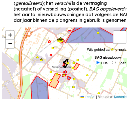
(
gerealiseerd
); het
verschil
is de vertraging
(negatief) of versnelling (positief).
BAG opgeleverd
i
het aantal nieuwbouwwoningen dat volgens de BA
dat jaar binnen de plangrens in gebruik is genomen
+
−
Wijs gebied aan met muis
BAG nieuwbouw
CBS
Eigen
Leaflet
|
Map data:
Kadaste