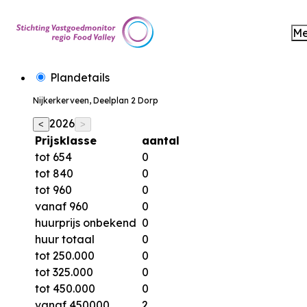
M
Plandetails
Nijkerkerveen, Deelplan 2 Dorp
2026
<
>
Prijsklasse
aantal
tot 654
0
tot 840
0
tot 960
0
vanaf 960
0
huurprijs onbekend
0
huur totaal
0
tot 250.000
0
tot 325.000
0
tot 450.000
0
vanaf 450000
2