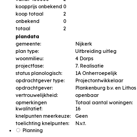
koopprijs onbekend
0
koop totaal
2
onbekend
0
totaal
2
plandata
gemeente:
Nijkerk
plan type:
Uitbreiding uitleg
woonmilieu:
4 Dorps
projectfase:
7. Realisatie
status planologisch:
1A Onherroepelijk
opdrachtgever type:
Projectontwikkelaar
opdrachtgever:
Plankenburg b.v. en Lithos
vertrouwelijkheid:
openbaar
opmerkingen
Totaal aantal woningen:
kwalitatief:
16
knelpunten meerkeuze:
Geen
toelichting knelpunten:
N.v.t.
Planning