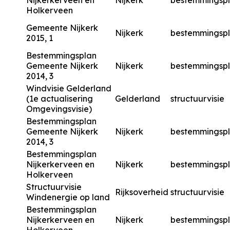
Nijkerkerveen en
Nijkerk
bestemmingsp
Holkerveen
Gemeente Nijkerk
Nijkerk
bestemmingsp
2015, 1
Bestemmingsplan
Gemeente Nijkerk
Nijkerk
bestemmingsp
2014, 3
Windvisie Gelderland
(1e actualisering
Gelderland
structuurvisie
Omgevingsvisie)
Bestemmingsplan
Gemeente Nijkerk
Nijkerk
bestemmingsp
2014, 3
Bestemmingsplan
Nijkerkerveen en
Nijkerk
bestemmingsp
Holkerveen
Structuurvisie
Rijksoverheid
structuurvisie
Windenergie op land
Bestemmingsplan
Nijkerkerveen en
Nijkerk
bestemmingsp