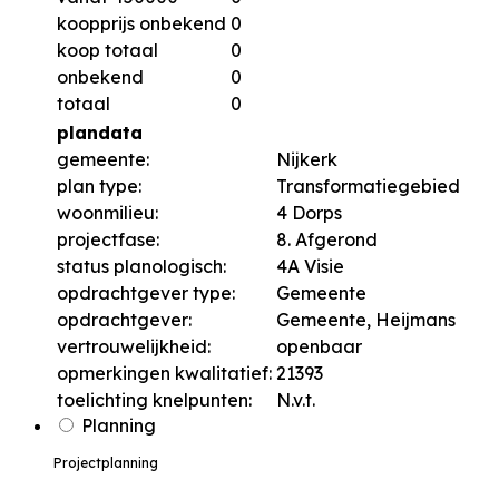
koopprijs onbekend
0
koop totaal
0
onbekend
0
totaal
0
plandata
gemeente:
Nijkerk
plan type:
Transformatiegebied
woonmilieu:
4 Dorps
projectfase:
8. Afgerond
status planologisch:
4A Visie
opdrachtgever type:
Gemeente
opdrachtgever:
Gemeente, Heijmans
vertrouwelijkheid:
openbaar
opmerkingen kwalitatief:
21393
toelichting knelpunten:
N.v.t.
Planning
Projectplanning