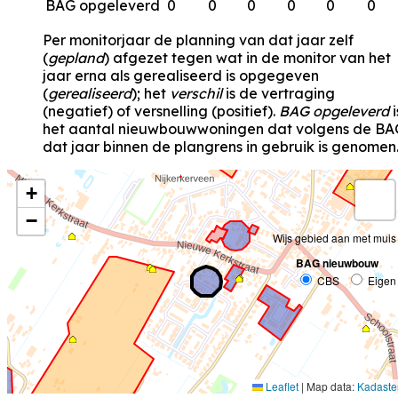
BAG opgeleverd
0
0
0
0
0
0
Per monitorjaar de planning van dat jaar zelf
(
gepland
) afgezet tegen wat in de monitor van het
jaar erna als gerealiseerd is opgegeven
(
gerealiseerd
); het
verschil
is de vertraging
(negatief) of versnelling (positief).
BAG opgeleverd
i
het aantal nieuwbouwwoningen dat volgens de BA
dat jaar binnen de plangrens in gebruik is genomen
+
−
Wijs gebied aan met muis
BAG nieuwbouw
CBS
Eigen
Leaflet
|
Map data:
Kadaste