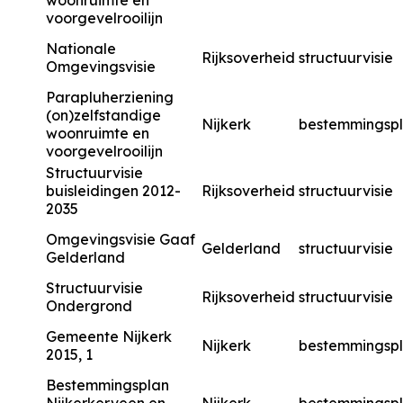
woonruimte en
voorgevelrooilijn
Nationale
Rijksoverheid
structuurvisie
Omgevingsvisie
Parapluherziening
(on)zelfstandige
Nijkerk
bestemmingsp
woonruimte en
voorgevelrooilijn
Structuurvisie
buisleidingen 2012-
Rijksoverheid
structuurvisie
2035
Omgevingsvisie Gaaf
Gelderland
structuurvisie
Gelderland
Structuurvisie
Rijksoverheid
structuurvisie
Ondergrond
Gemeente Nijkerk
Nijkerk
bestemmingsp
2015, 1
Bestemmingsplan