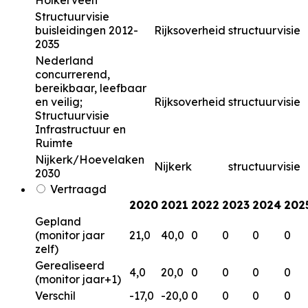
Holkerveen
Structuurvisie
buisleidingen 2012-
Rijksoverheid
structuurvisie
2035
Nederland
concurrerend,
bereikbaar, leefbaar
en veilig;
Rijksoverheid
structuurvisie
Structuurvisie
Infrastructuur en
Ruimte
Nijkerk/Hoevelaken
Nijkerk
structuurvisie
2030
Vertraagd
2020
2021
2022
2023
2024
202
Gepland
(monitor jaar
21,0
40,0
0
0
0
0
zelf)
Gerealiseerd
4,0
20,0
0
0
0
0
(monitor jaar+1)
Verschil
-17,0
-20,0
0
0
0
0