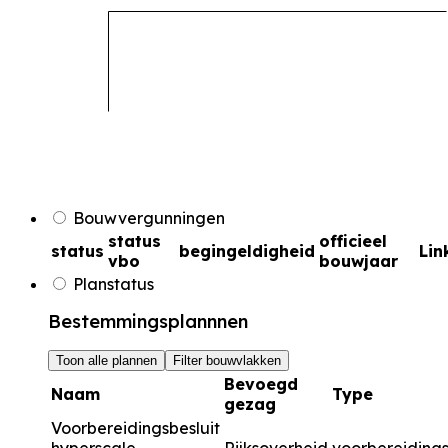
Bouwvergunningen
status
officieel
status
begingeldigheid
Lin
vbo
bouwjaar
Planstatus
Bestemmingsplannnen
Toon alle plannen
Filter bouwvlakken
Bevoegd
Naam
Type
gezag
Voorbereidingsbesluit