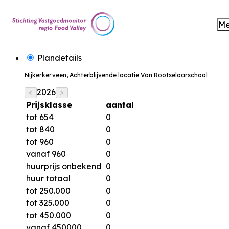
M
Plandetails
Nijkerkerveen, Achterblijvende locatie Van Rootselaarschool
2026
<
>
Prijsklasse
aantal
tot 654
0
tot 840
0
tot 960
0
vanaf 960
0
huurprijs onbekend
0
huur totaal
0
tot 250.000
0
tot 325.000
0
tot 450.000
0
vanaf 450000
0