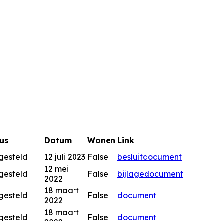
us
Datum
Wonen
Link
gesteld
12 juli 2023
False
besluitdocument
12 mei
gesteld
False
bijlage
document
2022
18 maart
gesteld
False
document
2022
18 maart
gesteld
False
document