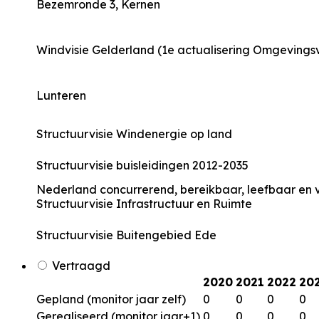
Bezemronde 3, Kernen
Windvisie Gelderland (1e actualisering Omgevingsv
Lunteren
Structuurvisie Windenergie op land
Structuurvisie buisleidingen 2012-2035
Nederland concurrerend, bereikbaar, leefbaar en v
Structuurvisie Infrastructuur en Ruimte
Structuurvisie Buitengebied Ede
Vertraagd
2020
2021
2022
20
Gepland (monitor jaar zelf)
0
0
0
0
Gerealiseerd (monitor jaar+1)
0
0
0
0