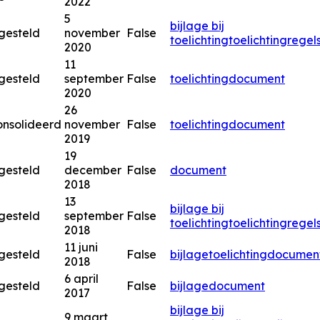
2022
5
bijlage bij
gesteld
november
False
toelichting
toelichting
regel
2020
11
gesteld
september
False
toelichting
document
2020
26
nsolideerd
november
False
toelichting
document
2019
19
gesteld
december
False
document
2018
13
bijlage bij
gesteld
september
False
toelichting
toelichting
regel
2018
11 juni
gesteld
False
bijlage
toelichting
documen
2018
6 april
gesteld
False
bijlage
document
2017
bijlage bij
9 maart