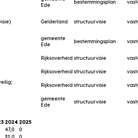
bestemmingsplan
vast
Ede
isie)
Gelderland
structuurvisie
vast
gemeente
bestemmingsplan
vast
Ede
Rijksoverheid
structuurvisie
vast
Rijksoverheid
structuurvisie
vast
eilig;
Rijksoverheid
structuurvisie
vast
gemeente
structuurvisie
vast
Ede
23
2024
2025
47,0
0
32,0
0