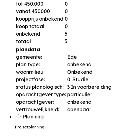
tot 450.000
0
vanaf 450000
0
koopprijs onbekend
0
koop totaal
0
onbekend
5
totaal
5
plandata
gemeente:
Ede
plan type:
onbekend
woonmilieu:
Onbekend
projectfase:
0. Studie
status planologisch:
3 In voorbereiding
opdrachtgever type:
particulier
opdrachtgever:
onbekend
vertrouwelijkheid:
openbaar
Planning
Projectplanning