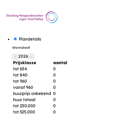
Plandetails
Wormshoef
2026
<
>
Prijsklasse
aantal
tot 654
0
tot 840
0
tot 960
0
vanaf 960
0
huurprijs onbekend
0
huur totaal
0
tot 250.000
0
tot 325.000
0