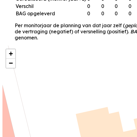
Verschil
0
0
0
0
BAG opgeleverd
0
0
0
0
Per monitorjaar de planning van dat jaar zelf (
gepl
de vertraging (negatief) of versnelling (positief).
BA
genomen.
+
−