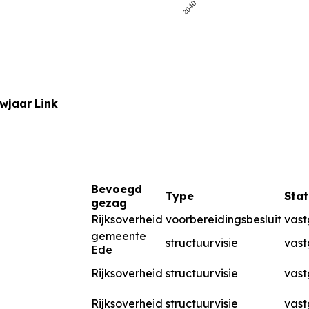
2040
uwjaar
Link
Bevoegd
Type
Stat
gezag
Rijksoverheid
voorbereidingsbesluit
vast
gemeente
structuurvisie
vast
Ede
Rijksoverheid
structuurvisie
vast
Rijksoverheid
structuurvisie
vast