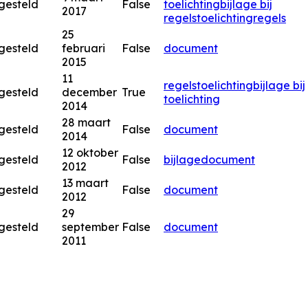
gesteld
False
toelichting
bijlage bij
2017
regels
toelichting
regels
25
gesteld
februari
False
document
2015
11
regels
toelichting
bijlage bij
gesteld
december
True
toelichting
2014
28 maart
gesteld
False
document
2014
12 oktober
gesteld
False
bijlage
document
2012
13 maart
gesteld
False
document
2012
29
gesteld
september
False
document
2011