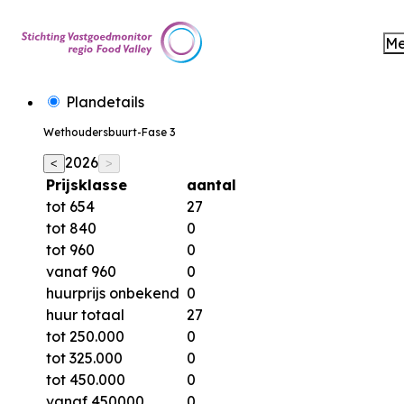
M
Plandetails
Wethoudersbuurt-Fase 3
2026
<
>
Prijsklasse
aantal
tot 654
27
tot 840
0
tot 960
0
vanaf 960
0
huurprijs onbekend
0
huur totaal
27
tot 250.000
0
tot 325.000
0
tot 450.000
0
vanaf 450000
0