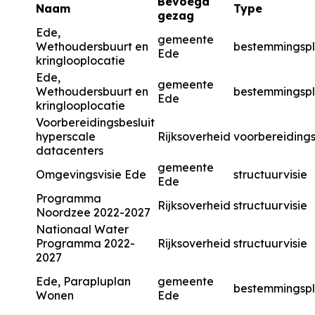
Bevoegd
Naam
Type
gezag
Ede,
gemeente
Wethoudersbuurt en
bestemmingsp
Ede
kringlooplocatie
Ede,
gemeente
Wethoudersbuurt en
bestemmingsp
Ede
kringlooplocatie
Voorbereidingsbesluit
hyperscale
Rijksoverheid
voorbereidings
datacenters
gemeente
Omgevingsvisie Ede
structuurvisie
Ede
Programma
Rijksoverheid
structuurvisie
Noordzee 2022-2027
Nationaal Water
Programma 2022-
Rijksoverheid
structuurvisie
2027
Ede, Parapluplan
gemeente
bestemmingsp
Wonen
Ede