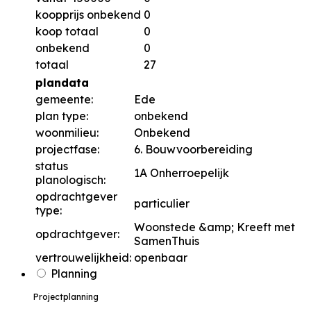
koopprijs onbekend
0
koop totaal
0
onbekend
0
totaal
27
plandata
gemeente:
Ede
plan type:
onbekend
woonmilieu:
Onbekend
projectfase:
6. Bouwvoorbereiding
status
1A Onherroepelijk
planologisch:
opdrachtgever
particulier
type:
Woonstede &amp; Kreeft met
opdrachtgever:
SamenThuis
vertrouwelijkheid:
openbaar
Planning
Projectplanning