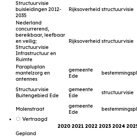
Structuurvisie
buisleidingen 2012-
Rijksoverheid
structuurvisie
2035
Nederland
concurrerend,
bereikbaar, leefbaar
en veilig;
Rijksoverheid
structuurvisie
Structuurvisie
Infrastructuur en
Ruimte
Parapluplan
gemeente
mantelzorg en
bestemmingsp
Ede
antennes
Structuurvisie
gemeente
structuurvisie
Buitengebied Ede
Ede
gemeente
Molenstraat
bestemmingsp
Ede
Vertraagd
2020
2021
2022
2023
2024
202
Gepland