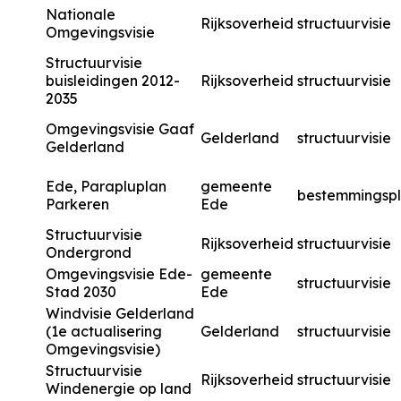
Nationale
Rijksoverheid
structuurvisie
Omgevingsvisie
Structuurvisie
buisleidingen 2012-
Rijksoverheid
structuurvisie
2035
Omgevingsvisie Gaaf
Gelderland
structuurvisie
Gelderland
Ede, Parapluplan
gemeente
bestemmingsp
Parkeren
Ede
Structuurvisie
Rijksoverheid
structuurvisie
Ondergrond
Omgevingsvisie Ede-
gemeente
structuurvisie
Stad 2030
Ede
Windvisie Gelderland
(1e actualisering
Gelderland
structuurvisie
Omgevingsvisie)
Structuurvisie
Rijksoverheid
structuurvisie
Windenergie op land