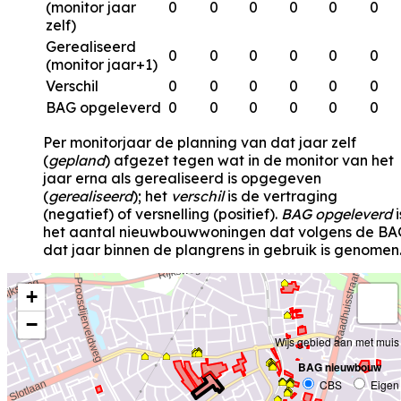
(monitor jaar
0
0
0
0
0
0
zelf)
Gerealiseerd
0
0
0
0
0
0
(monitor jaar+1)
Verschil
0
0
0
0
0
0
BAG opgeleverd
0
0
0
0
0
0
Per monitorjaar de planning van dat jaar zelf
(
gepland
) afgezet tegen wat in de monitor van het
jaar erna als gerealiseerd is opgegeven
(
gerealiseerd
); het
verschil
is de vertraging
(negatief) of versnelling (positief).
BAG opgeleverd
i
het aantal nieuwbouwwoningen dat volgens de BA
dat jaar binnen de plangrens in gebruik is genomen
+
−
Wijs gebied aan met muis
BAG nieuwbouw
CBS
Eigen