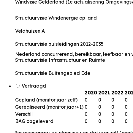
Windvisie Gelderland (1e actualisering Omgevingsv
Structuurvisie Windenergie op land
Veldhuizen A
Structuurvisie buisleidingen 2012-2035
Nederland concurrerend, bereikbaar, leefbaar en v
Structuurvisie Infrastructuur en Ruimte
Structuurvisie Buitengebied Ede
Vertraagd
2020
2021
2022
20
Gepland (monitor jaar zelf)
0
0
0
0
Gerealiseerd (monitor jaar+1)
0
0
0
0
Verschil
0
0
0
0
BAG opgeleverd
0
0
0
0
Per monitorjaar de planning van dat jaar zelf (
gepl