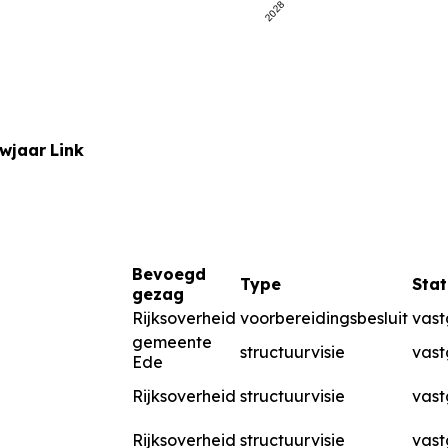
2028
uwjaar
Link
Bevoegd
Type
Stat
gezag
Rijksoverheid
voorbereidingsbesluit
vast
gemeente
structuurvisie
vast
Ede
Rijksoverheid
structuurvisie
vast
Rijksoverheid
structuurvisie
vast