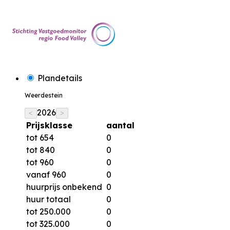
Plandetails
Weerdestein
2026
<
>
Prijsklasse
aantal
tot 654
0
tot 840
0
tot 960
0
vanaf 960
0
huurprijs onbekend
0
huur totaal
0
tot 250.000
0
tot 325.000
0