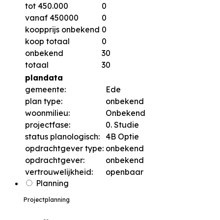
tot 450.000
0
vanaf 450000
0
koopprijs onbekend
0
koop totaal
0
onbekend
30
totaal
30
plandata
gemeente:
Ede
plan type:
onbekend
woonmilieu:
Onbekend
projectfase:
0. Studie
status planologisch:
4B Optie
opdrachtgever type:
onbekend
opdrachtgever:
onbekend
vertrouwelijkheid:
openbaar
Planning
Projectplanning