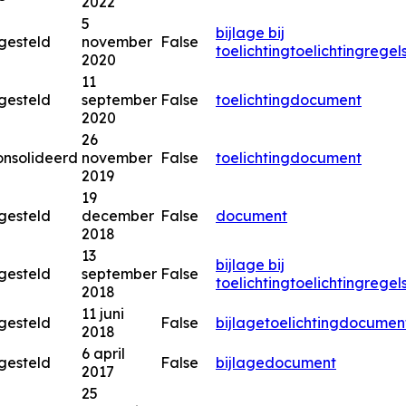
2022
5
bijlage bij
gesteld
november
False
toelichting
toelichting
regel
2020
11
gesteld
september
False
toelichting
document
2020
26
nsolideerd
november
False
toelichting
document
2019
19
gesteld
december
False
document
2018
13
bijlage bij
gesteld
september
False
toelichting
toelichting
regel
2018
11 juni
gesteld
False
bijlage
toelichting
documen
2018
6 april
gesteld
False
bijlage
document
2017
25