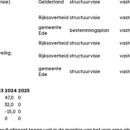
isie)
Gelderland
structuurvisie
vast
Rijksoverheid
structuurvisie
vast
gemeente
bestemmingsplan
vast
Ede
Rijksoverheid
structuurvisie
vast
eilig;
Rijksoverheid
structuurvisie
vast
gemeente
structuurvisie
vast
Ede
23
2024
2025
47,0
0
32,0
0
-15,0
0
0
0
and
) afgezet tegen wat in de monitor van het jaar erna al