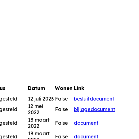
us
Datum
Wonen
Link
gesteld
12 juli 2023
False
besluitdocument
12 mei
gesteld
False
bijlage
document
2022
18 maart
gesteld
False
document
2022
18 maart
gesteld
False
document