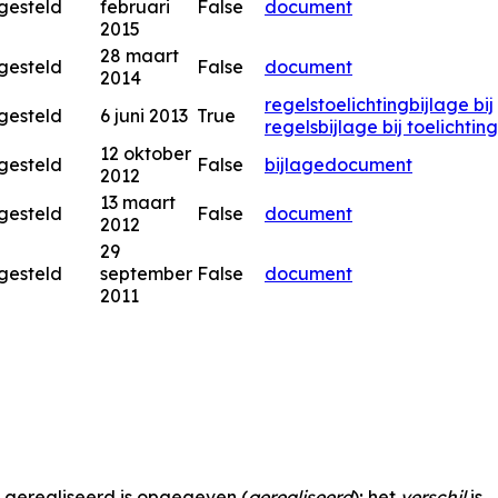
gesteld
februari
False
document
2015
28 maart
gesteld
False
document
2014
regels
toelichting
bijlage bij
gesteld
6 juni 2013
True
regels
bijlage bij toelichting
12 oktober
gesteld
False
bijlage
document
2012
13 maart
gesteld
False
document
2012
29
gesteld
september
False
document
2011
s gerealiseerd is opgegeven (
gerealiseerd
); het
verschil
is