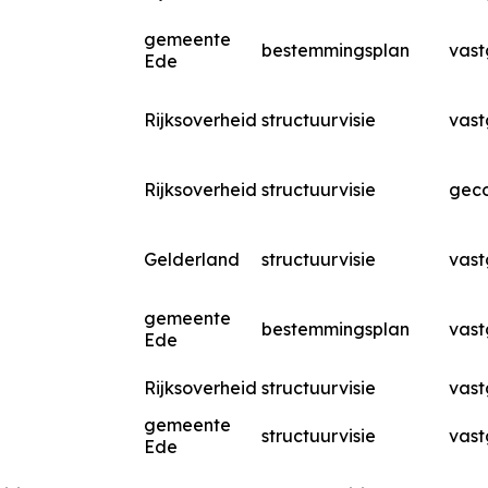
gemeente
bestemmingsplan
vast
Ede
Rijksoverheid
structuurvisie
vast
Rijksoverheid
structuurvisie
geco
Gelderland
structuurvisie
vast
gemeente
bestemmingsplan
vast
Ede
Rijksoverheid
structuurvisie
vast
gemeente
structuurvisie
vast
Ede