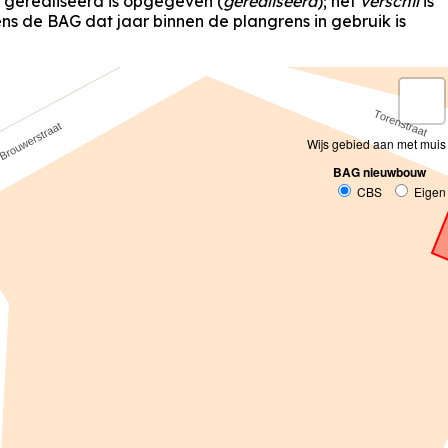
s gerealiseerd is opgegeven (
gerealiseerd
); het
verschil
is
s de BAG dat jaar binnen de plangrens in gebruik is
Wijs gebied aan met muis
BAG nieuwbouw
CBS
Eigen