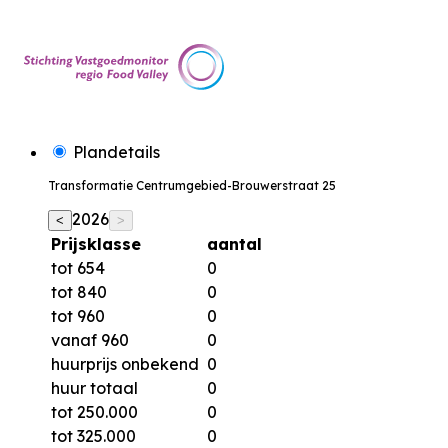
Plandetails
Transformatie Centrumgebied-Brouwerstraat 25
2026
<
>
Prijsklasse
aantal
tot 654
0
tot 840
0
tot 960
0
vanaf 960
0
huurprijs onbekend
0
huur totaal
0
tot 250.000
0
tot 325.000
0