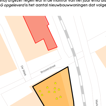
and
) afgezet tegen wat in de monitor van het jaar erna al
G opgeleverd
is het aantal nieuwbouwwoningen dat volgen