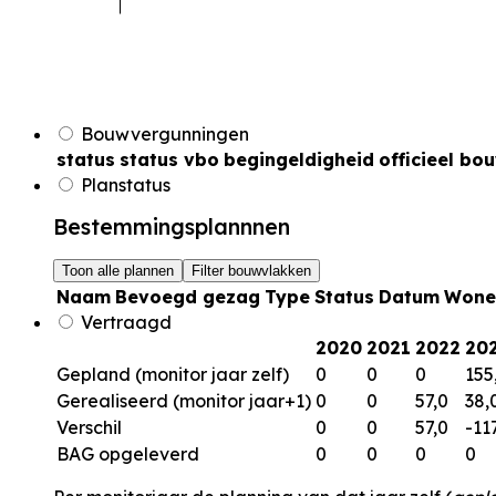
Bouwvergunningen
status
status vbo
begingeldigheid
officieel bo
Planstatus
Bestemmingsplannnen
Toon alle plannen
Filter bouwvlakken
Naam
Bevoegd gezag
Type
Status
Datum
Wone
Vertraagd
2020
2021
2022
20
Gepland (monitor jaar zelf)
0
0
0
155
Gerealiseerd (monitor jaar+1)
0
0
57,0
38,
Verschil
0
0
57,0
-11
BAG opgeleverd
0
0
0
0