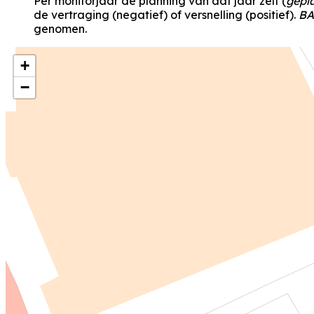
Per monitorjaar de planning van dat jaar zelf (
gepl
de vertraging (negatief) of versnelling (positief).
BA
genomen.
+
−