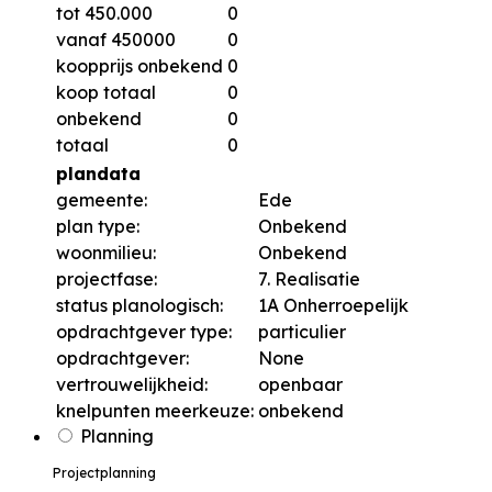
tot 450.000
0
vanaf 450000
0
koopprijs onbekend
0
koop totaal
0
onbekend
0
totaal
0
plandata
gemeente:
Ede
plan type:
Onbekend
woonmilieu:
Onbekend
projectfase:
7. Realisatie
status planologisch:
1A Onherroepelijk
opdrachtgever type:
particulier
opdrachtgever:
None
vertrouwelijkheid:
openbaar
knelpunten meerkeuze:
onbekend
Planning
Projectplanning