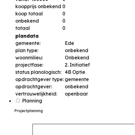
koopprijs onbekend
0
koop totaal
0
onbekend
0
totaal
0
plandata
gemeente:
Ede
plan type:
onbekend
woonmilieu:
Onbekend
projectfase:
2. Initiatief
status planologisch:
4B Optie
opdrachtgever type:
gemeente
opdrachtgever:
onbekend
vertrouwelijkheid:
openbaar
Planning
Projectplanning