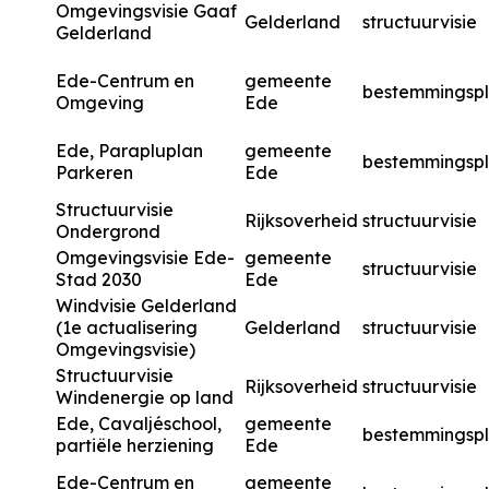
Omgevingsvisie Gaaf
Gelderland
structuurvisie
Gelderland
Ede-Centrum en
gemeente
bestemmingsp
Omgeving
Ede
Ede, Parapluplan
gemeente
bestemmingsp
Parkeren
Ede
Structuurvisie
Rijksoverheid
structuurvisie
Ondergrond
Omgevingsvisie Ede-
gemeente
structuurvisie
Stad 2030
Ede
Windvisie Gelderland
(1e actualisering
Gelderland
structuurvisie
Omgevingsvisie)
Structuurvisie
Rijksoverheid
structuurvisie
Windenergie op land
Ede, Cavaljéschool,
gemeente
bestemmingsp
partiële herziening
Ede
Ede-Centrum en
gemeente