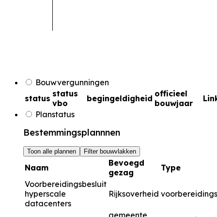
Bouwvergunningen
status
officieel
status
begingeldigheid
Lin
vbo
bouwjaar
Planstatus
Bestemmingsplannnen
Toon alle plannen
Filter bouwvlakken
Bevoegd
Naam
Type
gezag
Voorbereidingsbesluit
hyperscale
Rijksoverheid
voorbereidings
datacenters
gemeente