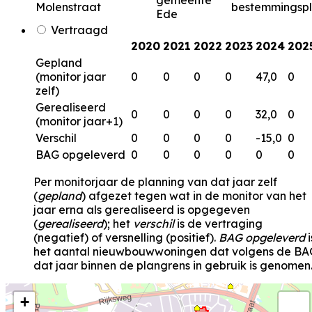
gemeente
Molenstraat
bestemmingsp
Ede
Vertraagd
2020
2021
2022
2023
2024
202
Gepland
(monitor jaar
0
0
0
0
47,0
0
zelf)
Gerealiseerd
0
0
0
0
32,0
0
(monitor jaar+1)
Verschil
0
0
0
0
-15,0
0
BAG opgeleverd
0
0
0
0
0
0
Per monitorjaar de planning van dat jaar zelf
(
gepland
) afgezet tegen wat in de monitor van het
jaar erna als gerealiseerd is opgegeven
(
gerealiseerd
); het
verschil
is de vertraging
(negatief) of versnelling (positief).
BAG opgeleverd
i
het aantal nieuwbouwwoningen dat volgens de BA
dat jaar binnen de plangrens in gebruik is genomen
+