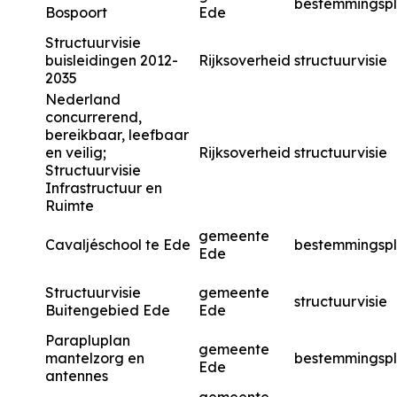
bestemmingsp
Bospoort
Ede
Structuurvisie
buisleidingen 2012-
Rijksoverheid
structuurvisie
2035
Nederland
concurrerend,
bereikbaar, leefbaar
en veilig;
Rijksoverheid
structuurvisie
Structuurvisie
Infrastructuur en
Ruimte
gemeente
Cavaljéschool te Ede
bestemmingsp
Ede
Structuurvisie
gemeente
structuurvisie
Buitengebied Ede
Ede
Parapluplan
gemeente
mantelzorg en
bestemmingsp
Ede
antennes