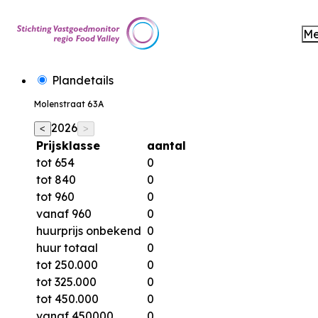
M
Plandetails
Molenstraat 63A
2026
<
>
Prijsklasse
aantal
tot 654
0
tot 840
0
tot 960
0
vanaf 960
0
huurprijs onbekend
0
huur totaal
0
tot 250.000
0
tot 325.000
0
tot 450.000
0
vanaf 450000
0