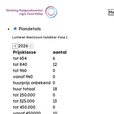
M
Plandetails
Lunteren Westzoom Hulakker-Fase 1
2026
<
>
Prijsklasse
aantal
tot 654
6
tot 840
12
tot 960
0
vanaf 960
0
huurprijs onbekend
0
huur totaal
18
tot 250.000
0
tot 325.000
13
tot 450.000
0
vanaf 450000
10