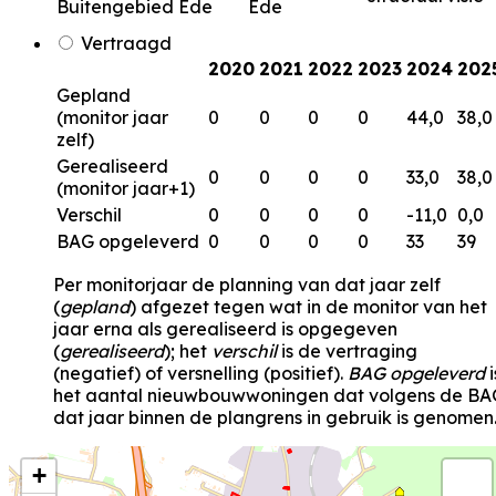
Buitengebied Ede
Ede
Vertraagd
2020
2021
2022
2023
2024
202
Gepland
(monitor jaar
0
0
0
0
44,0
38,0
zelf)
Gerealiseerd
0
0
0
0
33,0
38,0
(monitor jaar+1)
Verschil
0
0
0
0
-11,0
0,0
BAG opgeleverd
0
0
0
0
33
39
Per monitorjaar de planning van dat jaar zelf
(
gepland
) afgezet tegen wat in de monitor van het
jaar erna als gerealiseerd is opgegeven
(
gerealiseerd
); het
verschil
is de vertraging
(negatief) of versnelling (positief).
BAG opgeleverd
i
het aantal nieuwbouwwoningen dat volgens de BA
dat jaar binnen de plangrens in gebruik is genomen
+