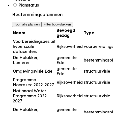
Planstatus
Bestemmingsplannnen
Toon alle plannen
Filter bouwvlakken
Bevoegd
Naam
Type
gezag
Voorbereidingsbesluit
hyperscale
Rijksoverheid
voorbereidings
datacenters
De Hulakker,
gemeente
bestemmingsp
Lunteren
Ede
gemeente
Omgevingsvisie Ede
structuurvisie
Ede
Programma
Rijksoverheid
structuurvisie
Noordzee 2022-2027
Nationaal Water
Programma 2022-
Rijksoverheid
structuurvisie
2027
De Hulakker,
gemeente
bestemmingsp