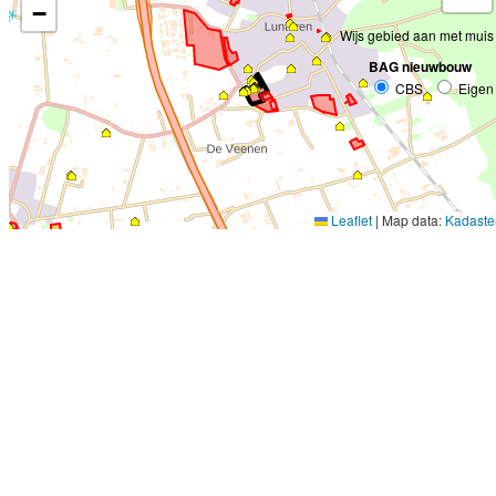
−
Wijs gebied aan met muis
BAG nieuwbouw
CBS
Eigen
Leaflet
|
Map data:
Kadaste