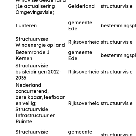
Windvisie Gelderland
(1e actualisering
Gelderland
structuurvisie
Omgevingsvisie)
gemeente
Lunteren
bestemmingsp
Ede
Structuurvisie
Rijksoverheid
structuurvisie
Windenergie op land
Bezemronde 1
gemeente
bestemmingsp
Kernen
Ede
Structuurvisie
buisleidingen 2012-
Rijksoverheid
structuurvisie
2035
Nederland
concurrerend,
bereikbaar, leefbaar
en veilig;
Rijksoverheid
structuurvisie
Structuurvisie
Infrastructuur en
Ruimte
Structuurvisie
gemeente
structuurvisie