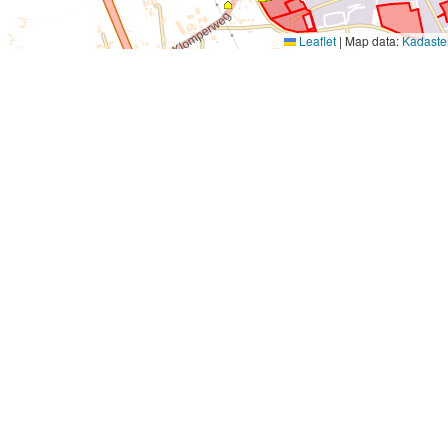
Leaflet
|
Map data:
Kadaste