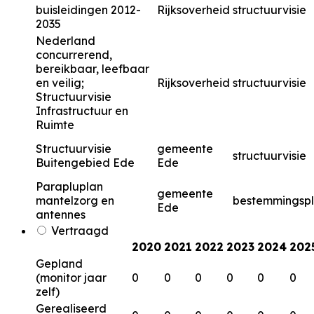
buisleidingen 2012-
Rijksoverheid
structuurvisie
2035
Nederland
concurrerend,
bereikbaar, leefbaar
en veilig;
Rijksoverheid
structuurvisie
Structuurvisie
Infrastructuur en
Ruimte
Structuurvisie
gemeente
structuurvisie
Buitengebied Ede
Ede
Parapluplan
gemeente
mantelzorg en
bestemmingsp
Ede
antennes
Vertraagd
2020
2021
2022
2023
2024
202
Gepland
(monitor jaar
0
0
0
0
0
0
zelf)
Gerealiseerd