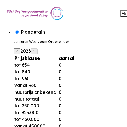
M
Plandetails
Lunteren Westzoom Groene hoek
2026
<
>
Prijsklasse
aantal
tot 654
0
tot 840
0
tot 960
0
vanaf 960
0
huurprijs onbekend
0
huur totaal
0
tot 250.000
0
tot 325.000
0
tot 450.000
0
vanaf 450000
0