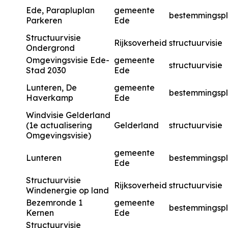
Ede, Parapluplan
gemeente
bestemmingsp
Parkeren
Ede
Structuurvisie
Rijksoverheid
structuurvisie
Ondergrond
Omgevingsvisie Ede-
gemeente
structuurvisie
Stad 2030
Ede
Lunteren, De
gemeente
bestemmingsp
Haverkamp
Ede
Windvisie Gelderland
(1e actualisering
Gelderland
structuurvisie
Omgevingsvisie)
gemeente
Lunteren
bestemmingsp
Ede
Structuurvisie
Rijksoverheid
structuurvisie
Windenergie op land
Bezemronde 1
gemeente
bestemmingsp
Kernen
Ede
Structuurvisie