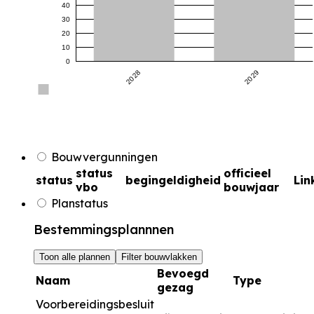
40
30
20
10
0
2028
2029
Bouwvergunningen
status
officieel
status
begingeldigheid
Lin
vbo
bouwjaar
Planstatus
Bestemmingsplannnen
Toon alle plannen
Filter bouwvlakken
Bevoegd
Naam
Type
gezag
Voorbereidingsbesluit