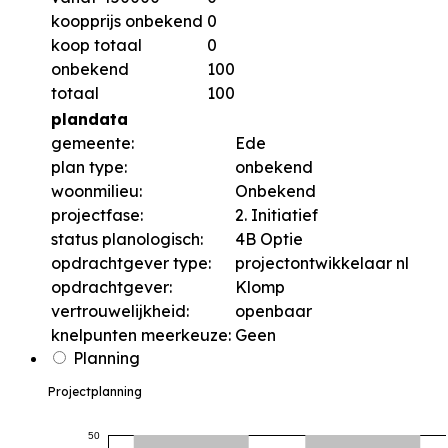
koopprijs onbekend
0
koop totaal
0
onbekend
100
totaal
100
plandata
gemeente:
Ede
plan type:
onbekend
woonmilieu:
Onbekend
projectfase:
2. Initiatief
status planologisch:
4B Optie
opdrachtgever type:
projectontwikkelaar nl
opdrachtgever:
Klomp
vertrouwelijkheid:
openbaar
knelpunten meerkeuze:
Geen
Planning
Projectplanning
50