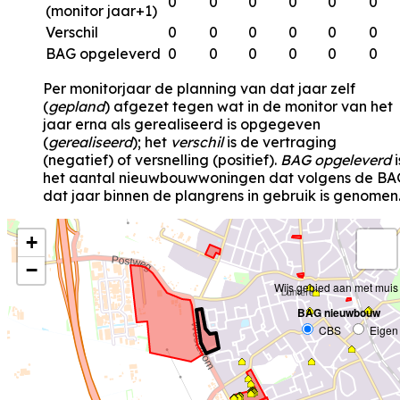
0
0
0
0
0
0
(monitor jaar+1)
Verschil
0
0
0
0
0
0
BAG opgeleverd
0
0
0
0
0
0
Per monitorjaar de planning van dat jaar zelf
(
gepland
) afgezet tegen wat in de monitor van het
jaar erna als gerealiseerd is opgegeven
(
gerealiseerd
); het
verschil
is de vertraging
(negatief) of versnelling (positief).
BAG opgeleverd
i
het aantal nieuwbouwwoningen dat volgens de BA
dat jaar binnen de plangrens in gebruik is genomen
+
−
Wijs gebied aan met muis
BAG nieuwbouw
CBS
Eigen