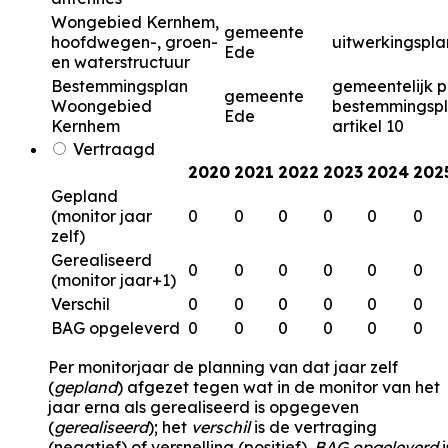
Wongebied Kernhem,
gemeente
hoofdwegen-, groen-
uitwerkingspla
Ede
en waterstructuur
Bestemmingsplan
gemeentelijk p
gemeente
Woongebied
bestemmingsp
Ede
Kernhem
artikel 10
Vertraagd
2020
2021
2022
2023
2024
202
Gepland
(monitor jaar
0
0
0
0
0
0
zelf)
Gerealiseerd
0
0
0
0
0
0
(monitor jaar+1)
Verschil
0
0
0
0
0
0
BAG opgeleverd
0
0
0
0
0
0
Per monitorjaar de planning van dat jaar zelf
(
gepland
) afgezet tegen wat in de monitor van het
jaar erna als gerealiseerd is opgegeven
(
gerealiseerd
); het
verschil
is de vertraging
(negatief) of versnelling (positief).
BAG opgeleverd
i