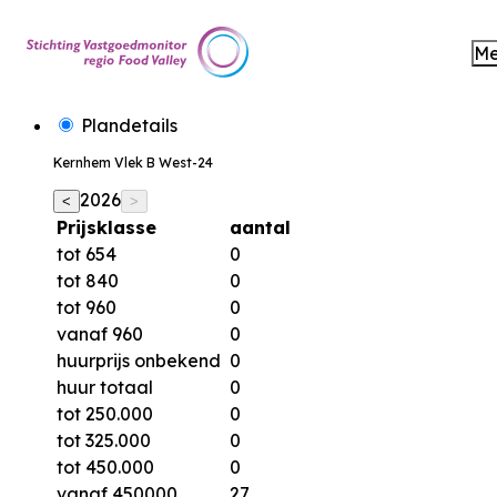
M
Plandetails
Kernhem Vlek B West-24
2026
<
>
Prijsklasse
aantal
tot 654
0
tot 840
0
tot 960
0
vanaf 960
0
huurprijs onbekend
0
huur totaal
0
tot 250.000
0
tot 325.000
0
tot 450.000
0
vanaf 450000
27