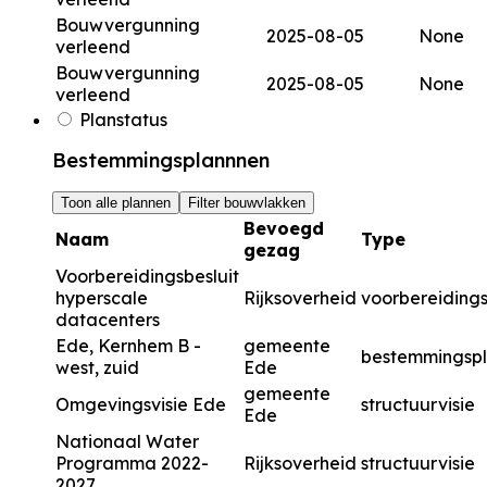
Bouwvergunning
2025-08-05
None
verleend
Bouwvergunning
2025-08-05
None
verleend
Planstatus
Bestemmingsplannnen
Toon alle plannen
Filter bouwvlakken
Bevoegd
Naam
Type
gezag
Voorbereidingsbesluit
hyperscale
Rijksoverheid
voorbereidings
datacenters
Ede, Kernhem B -
gemeente
bestemmingsp
west, zuid
Ede
gemeente
Omgevingsvisie Ede
structuurvisie
Ede
Nationaal Water
Programma 2022-
Rijksoverheid
structuurvisie
2027