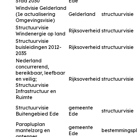
Stad 2030
Ede
Windvisie Gelderland
(1e actualisering
Gelderland
structuurvisie
Omgevingsvisie)
Structuurvisie
Rijksoverheid
structuurvisie
Windenergie op land
Structuurvisie
buisleidingen 2012-
Rijksoverheid
structuurvisie
2035
Nederland
concurrerend,
bereikbaar, leefbaar
en veilig;
Rijksoverheid
structuurvisie
Structuurvisie
Infrastructuur en
Ruimte
Structuurvisie
gemeente
structuurvisie
Buitengebied Ede
Ede
Parapluplan
gemeente
mantelzorg en
bestemmingsp
Ede
antennes