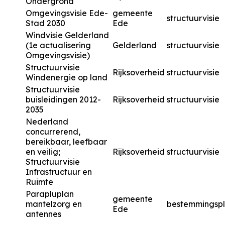
Ondergrond
Omgevingsvisie Ede-
gemeente
structuurvisie
Stad 2030
Ede
Windvisie Gelderland
(1e actualisering
Gelderland
structuurvisie
Omgevingsvisie)
Structuurvisie
Rijksoverheid
structuurvisie
Windenergie op land
Structuurvisie
buisleidingen 2012-
Rijksoverheid
structuurvisie
2035
Nederland
concurrerend,
bereikbaar, leefbaar
en veilig;
Rijksoverheid
structuurvisie
Structuurvisie
Infrastructuur en
Ruimte
Parapluplan
gemeente
mantelzorg en
bestemmingsp
Ede
antennes