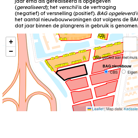
jaar erna als gerealiseerd is opgegeven
(
gerealiseerd
); het
verschil
is de vertraging
(negatief) of versnelling (positief).
BAG opgeleverd
i
het aantal nieuwbouwwoningen dat volgens de BA
dat jaar binnen de plangrens in gebruik is genomen
+
−
Wijs gebied aan met muis
BAG nieuwbouw
CBS
Eigen
Leaflet
|
Map data:
Kadaste