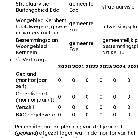
Structuurvisie
gemeente
structuurvisie
Buitengebied Ede
Ede
Wongebied Kernhem,
gemeente
hoofdwegen-, groen-
uitwerkingspla
Ede
en waterstructuur
Bestemmingsplan
gemeentelijk p
gemeente
Woongebied
bestemmingsp
Ede
Kernhem
artikel 10
Vertraagd
2020
2021
2022
2023
2024
202
Gepland
(monitor jaar
0
0
0
0
0
0
zelf)
Gerealiseerd
0
0
0
0
0
0
(monitor jaar+1)
Verschil
0
0
0
0
0
0
BAG opgeleverd
0
0
0
0
0
0
Per monitorjaar de planning van dat jaar zelf
(
gepland
) afgezet tegen wat in de monitor van het