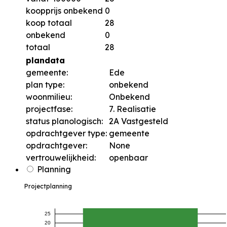
koopprijs onbekend
0
koop totaal
28
onbekend
0
totaal
28
plandata
gemeente:
Ede
plan type:
onbekend
woonmilieu:
Onbekend
projectfase:
7. Realisatie
status planologisch:
2A Vastgesteld
opdrachtgever type:
gemeente
opdrachtgever:
None
vertrouwelijkheid:
openbaar
Planning
Projectplanning
25
20