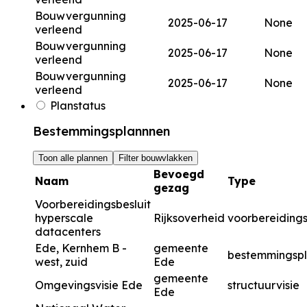
Bouwvergunning
2025-06-17
None
verleend
Bouwvergunning
2025-06-17
None
verleend
Bouwvergunning
2025-06-17
None
verleend
Planstatus
Bestemmingsplannnen
Toon alle plannen
Filter bouwvlakken
Bevoegd
Naam
Type
gezag
Voorbereidingsbesluit
hyperscale
Rijksoverheid
voorbereidings
datacenters
Ede, Kernhem B -
gemeente
bestemmingsp
west, zuid
Ede
gemeente
Omgevingsvisie Ede
structuurvisie
Ede