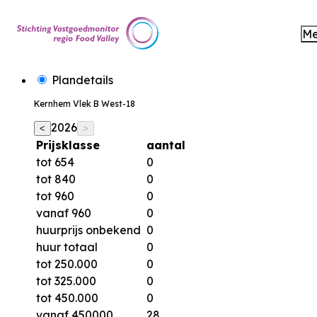
M
Plandetails
Kernhem Vlek B West-18
2026
<
>
Prijsklasse
aantal
tot 654
0
tot 840
0
tot 960
0
vanaf 960
0
huurprijs onbekend
0
huur totaal
0
tot 250.000
0
tot 325.000
0
tot 450.000
0
vanaf 450000
28