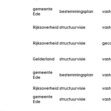
gemeente
bestemmingsplan
vast
Ede
Rijksoverheid
structuurvisie
vast
Rijksoverheid
structuurvisie
geco
Gelderland
structuurvisie
vast
gemeente
bestemmingsplan
vast
Ede
Rijksoverheid
structuurvisie
vast
gemeente
structuurvisie
vast
Ede