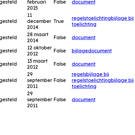
gesteld
februari
False
document
2015
11
regels
toelichting
bijlage bij
gesteld
december
True
toelichting
2014
28 maart
gesteld
False
document
2014
12 oktober
gesteld
False
bijlage
document
2012
13 maart
gesteld
False
document
2012
29
regels
bijlage bij
gesteld
september
False
regels
toelichting
bijlage bij
2011
toelichting
29
gesteld
september
False
document
2011