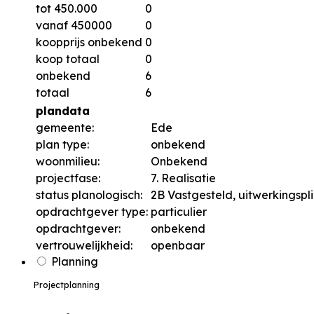
tot 450.000
0
vanaf 450000
0
koopprijs onbekend
0
koop totaal
0
onbekend
6
totaal
6
plandata
gemeente:
Ede
plan type:
onbekend
woonmilieu:
Onbekend
projectfase:
7. Realisatie
status planologisch:
2B Vastgesteld, uitwerkingspli
opdrachtgever type:
particulier
opdrachtgever:
onbekend
vertrouwelijkheid:
openbaar
Planning
Projectplanning