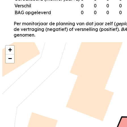
Verschil
0
0
0
0
BAG opgeleverd
0
0
0
0
Per monitorjaar de planning van dat jaar zelf (
gepl
de vertraging (negatief) of versnelling (positief).
BA
genomen.
+
−