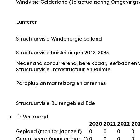
Windvisie Gelderland (1e actualisering Omgevingsv
Lunteren
Structuurvisie Windenergie op land
Structuurvisie buisleidingen 2012-2035
Nederland concurrerend, bereikbaar, leefbaar en v
Structuurvisie Infrastructuur en Ruimte
Parapluplan mantelzorg en antennes
Structuurvisie Buitengebied Ede
Vertraagd
2020
2021
2022
20
Gepland (monitor jaar zelf)
0
0
0
0
Gerealiseerd (monitor jaar+1)
0
0
0
0