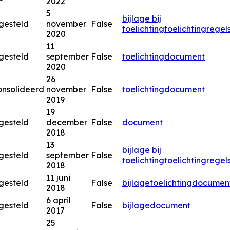
2022
5
bijlage bij
gesteld
november
False
toelichting
toelichting
regel
2020
11
gesteld
september
False
toelichting
document
2020
26
nsolideerd
november
False
toelichting
document
2019
19
gesteld
december
False
document
2018
13
bijlage bij
gesteld
september
False
toelichting
toelichting
regel
2018
11 juni
gesteld
False
bijlage
toelichting
documen
2018
6 april
gesteld
False
bijlage
document
2017
25