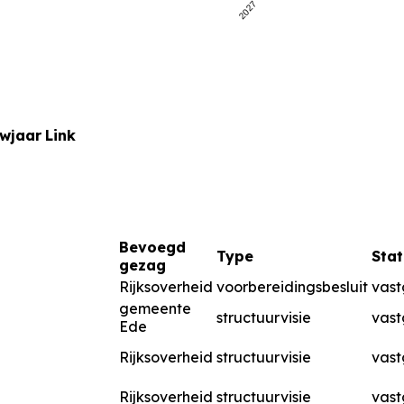
2027
uwjaar
Link
Bevoegd
Type
Stat
gezag
Rijksoverheid
voorbereidingsbesluit
vast
gemeente
structuurvisie
vast
Ede
Rijksoverheid
structuurvisie
vast
Rijksoverheid
structuurvisie
vast