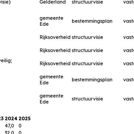
isie)
Gelderland
structuurvisie
vast
gemeente
bestemmingsplan
vast
Ede
Rijksoverheid
structuurvisie
vast
Rijksoverheid
structuurvisie
vast
eilig;
Rijksoverheid
structuurvisie
vast
gemeente
bestemmingsplan
vast
Ede
gemeente
structuurvisie
vast
Ede
23
2024
2025
47,0
0
32,0
0