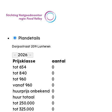
Plandetails
Dorpsstraat 209 Lunteren
2026
<
>
Prijsklasse
aantal
tot 654
0
tot 840
0
tot 960
0
vanaf 960
0
huurprijs onbekend
0
huur totaal
0
tot 250.000
0
tot 325.000
0