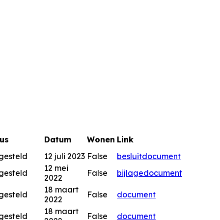
us
Datum
Wonen
Link
gesteld
12 juli 2023
False
besluitdocument
12 mei
gesteld
False
bijlage
document
2022
18 maart
gesteld
False
document
2022
18 maart
gesteld
False
document