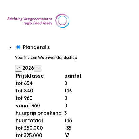
Plandetails
Voorthuizen Woonwerklandschap
2026
<
>
Prijsklasse
aantal
tot 654
0
tot 840
113
tot 960
0
vanaf 960
0
huurprijs onbekend
3
huur totaal
116
tot 250.000
-35
tot 325.000
63