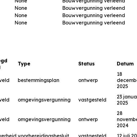
None
Bouwvergunning verleend
None
Bouwvergunning verleend
None
Bouwvergunning verleend
None
Bouwvergunning verleend
egd
Type
Status
Datum
g
18
veld
bestemmingsplan
ontwerp
decemb
2025
23 janua
veld
omgevingsvergunning
vastgesteld
2025
28
veld
omgevingsvergunning
ontwerp
novemb
2024
verheid
voorbereidingsbesluit
vastgesteld
12 juli 2