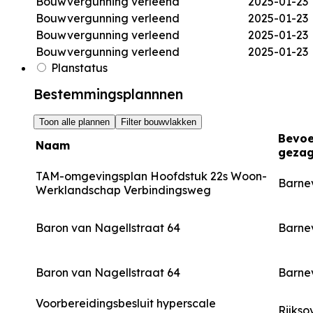
Bouwvergunning verleend
2025-01-23
Bouwvergunning verleend
2025-01-23
Bouwvergunning verleend
2025-01-23
Bouwvergunning verleend
2025-01-23
Planstatus
Bestemmingsplannnen
Toon alle plannen
Filter bouwvlakken
Bevo
Naam
geza
TAM-omgevingsplan Hoofdstuk 22s Woon-
Barne
Werklandschap Verbindingsweg
Baron van Nagellstraat 64
Barne
Baron van Nagellstraat 64
Barne
Voorbereidingsbesluit hyperscale
Rijkso