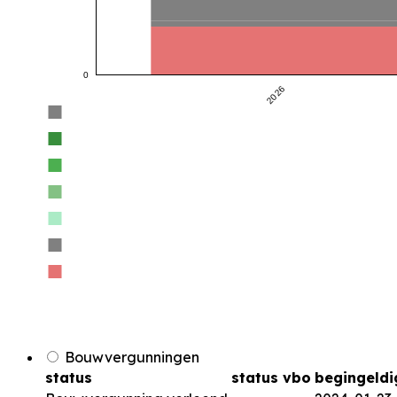
0
2026
Bouwvergunningen
status
status vbo
begingeldi