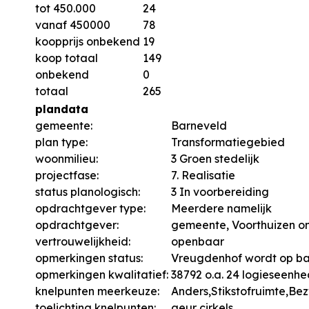
tot 450.000
24
vanaf 450000
78
koopprijs onbekend
19
koop totaal
149
onbekend
0
totaal
265
plandata
gemeente:
Barneveld
plan type:
Transformatiegebied
woonmilieu:
3 Groen stedelijk
projectfase:
7. Realisatie
status planologisch:
3 In voorbereiding
opdrachtgever type:
Meerdere namelijk
opdrachtgever:
gemeente, Voorthuizen on
vertrouwelijkheid:
openbaar
opmerkingen status:
Vreugdenhof wordt op ba
opmerkingen kwalitatief:
38792 o.a. 24 logieseenh
knelpunten meerkeuze:
Anders,Stikstofruimte,Be
toelichting knelpunten:
geur cirkels