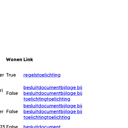
Wonen
Link
er
True
regels
toelichting
besluitdocument
bijlage bij
ri
False
besluitdocument
bijlage bij
toelichting
toelichting
besluitdocument
bijlage bij
er
False
besluitdocument
bijlage bij
toelichting
toelichting
023
False
besluitdocument