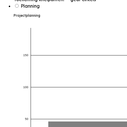
Planning
Projectplanning
150
100
50