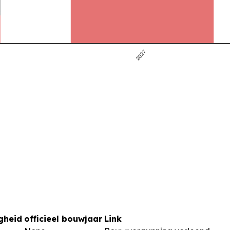
2027
gheid
officieel bouwjaar
Link