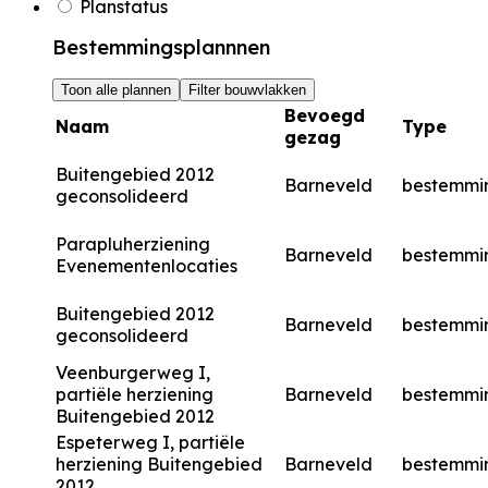
Planstatus
Bestemmingsplannnen
Toon alle plannen
Filter bouwvlakken
Bevoegd
Naam
Type
gezag
Buitengebied 2012
Barneveld
bestemmi
geconsolideerd
Parapluherziening
Barneveld
bestemmi
Evenementenlocaties
Buitengebied 2012
Barneveld
bestemmi
geconsolideerd
Veenburgerweg I,
partiële herziening
Barneveld
bestemmi
Buitengebied 2012
Espeterweg I, partiële
herziening Buitengebied
Barneveld
bestemmi
2012