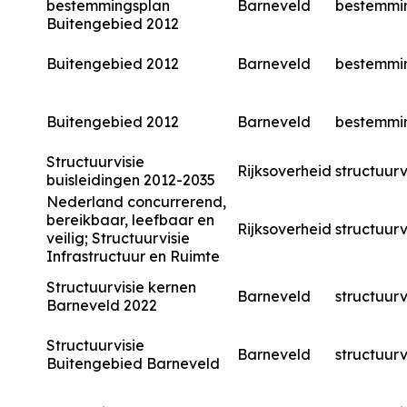
bestemmingsplan
Barneveld
bestemmi
Buitengebied 2012
Buitengebied 2012
Barneveld
bestemmi
Buitengebied 2012
Barneveld
bestemmi
Structuurvisie
Rijksoverheid
structuurv
buisleidingen 2012-2035
Nederland concurrerend,
bereikbaar, leefbaar en
Rijksoverheid
structuurv
veilig; Structuurvisie
Infrastructuur en Ruimte
Structuurvisie kernen
Barneveld
structuurv
Barneveld 2022
Structuurvisie
Barneveld
structuurv
Buitengebied Barneveld