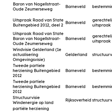
Baron van Nagellstraat-
Barneveld
bestemmi
Oude Zeumerseweg
Uitspraak Raad van State
gerechteli
Barneveld
Buitengebied 2012, deel 2
uitspraak
Uitspraak Raad van State
gerechteli
Baron van Nagellstraat-
Barneveld
uitspraak
Oude Zeumerseweg
Windvisie Gelderland (1e
actualisering
Gelderland
structuurv
Omgevingsvisie)
Tweede partiele
herziening Buitengebied
Barneveld
bestemmi
2012
Tweede partiele
herziening Buitengebied
Barneveld
bestemmi
2012
Structuurvisie
Rijksoverheid
structuurv
Windenergie op land
partiële herziening