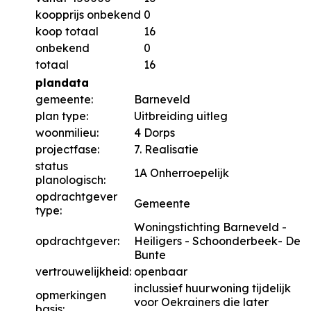
koopprijs onbekend
0
koop totaal
16
onbekend
0
totaal
16
plandata
gemeente:
Barneveld
plan type:
Uitbreiding uitleg
woonmilieu:
4 Dorps
projectfase:
7. Realisatie
status
1A Onherroepelijk
planologisch:
opdrachtgever
Gemeente
type:
Woningstichting Barneveld -
opdrachtgever:
Heiligers - Schoonderbeek- De
Bunte
vertrouwelijkheid:
openbaar
inclussief huurwoning tijdelijk
opmerkingen
voor Oekrainers die later
basis: