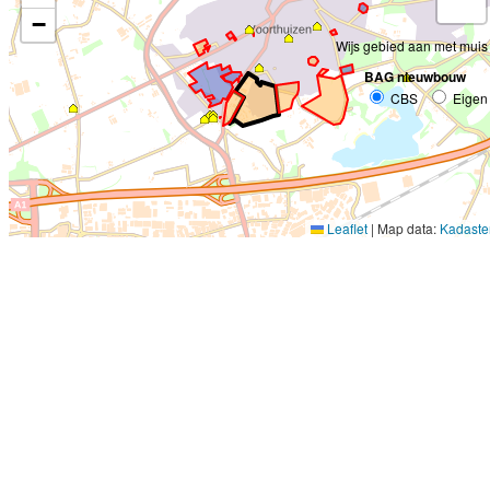
−
Wijs gebied aan met muis
BAG nieuwbouw
CBS
Eigen
Leaflet
|
Map data:
Kadaste