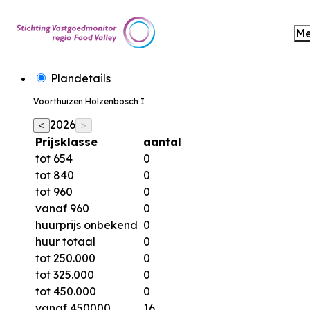
M
Plandetails
Voorthuizen Holzenbosch I
2026
<
>
Prijsklasse
aantal
tot 654
0
tot 840
0
tot 960
0
vanaf 960
0
huurprijs onbekend
0
huur totaal
0
tot 250.000
0
tot 325.000
0
tot 450.000
0
vanaf 450000
16