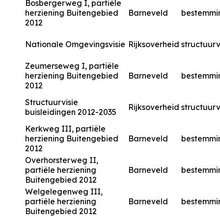
Bosbergerweg I, partiële
herziening Buitengebied
Barneveld
bestemmi
2012
Nationale Omgevingsvisie
Rijksoverheid
structuurv
Zeumerseweg I, partiële
herziening Buitengebied
Barneveld
bestemmi
2012
Structuurvisie
Rijksoverheid
structuurv
buisleidingen 2012-2035
Kerkweg III, partiële
herziening Buitengebied
Barneveld
bestemmi
2012
Overhorsterweg II,
partiële herziening
Barneveld
bestemmi
Buitengebied 2012
Welgelegenweg III,
partiële herziening
Barneveld
bestemmi
Buitengebied 2012