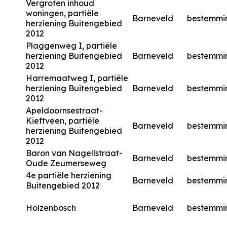
Vergroten inhoud
woningen, partiële
Barneveld
bestemmi
herziening Buitengebied
2012
Plaggenweg I, partiële
herziening Buitengebied
Barneveld
bestemmi
2012
Harremaatweg I, partiële
herziening Buitengebied
Barneveld
bestemmi
2012
Apeldoornsestraat-
Kieftveen, partiële
Barneveld
bestemmi
herziening Buitengebied
2012
Baron van Nagellstraat-
Barneveld
bestemmi
Oude Zeumerseweg
4e partiële herziening
Barneveld
bestemmi
Buitengebied 2012
Holzenbosch
Barneveld
bestemmi