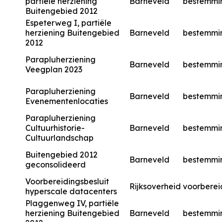
partiële herziening
Barneveld
bestemmi
Buitengebied 2012
Espeterweg I, partiële
herziening Buitengebied
Barneveld
bestemmi
2012
Parapluherziening
Barneveld
bestemmi
Veegplan 2023
Parapluherziening
Barneveld
bestemmi
Evenementenlocaties
Parapluherziening
Cultuurhistorie-
Barneveld
bestemmi
Cultuurlandschap
Buitengebied 2012
Barneveld
bestemmi
geconsolideerd
Voorbereidingsbesluit
Rijksoverheid
voorberei
hyperscale datacenters
Plaggenweg IV, partiële
herziening Buitengebied
Barneveld
bestemmi