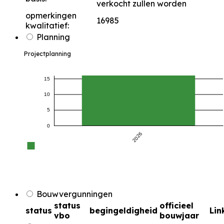
verkocht zullen worden
opmerkingen
16985
kwalitatief:
Planning
Projectplanning
15
10
5
0
2026
Bouwvergunningen
status
officieel
status
begingeldigheid
Lin
vbo
bouwjaar