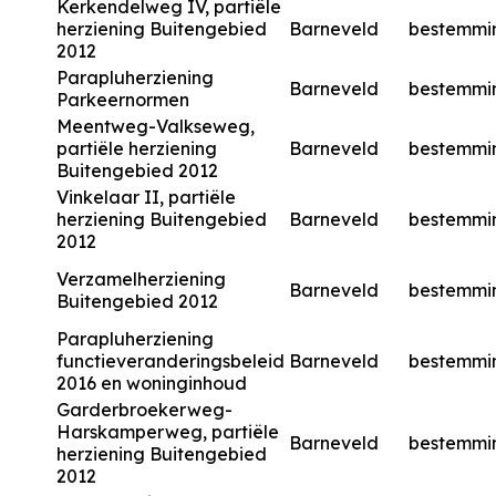
Kerkendelweg IV, partiële
herziening Buitengebied
Barneveld
bestemmi
2012
Parapluherziening
Barneveld
bestemmi
Parkeernormen
Meentweg-Valkseweg,
partiële herziening
Barneveld
bestemmi
Buitengebied 2012
Vinkelaar II, partiële
herziening Buitengebied
Barneveld
bestemmi
2012
Verzamelherziening
Barneveld
bestemmi
Buitengebied 2012
Parapluherziening
functieveranderingsbeleid
Barneveld
bestemmi
2016 en woninginhoud
Garderbroekerweg-
Harskamperweg, partiële
Barneveld
bestemmi
herziening Buitengebied
2012