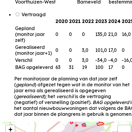
Voorthuizen-West
Barneveld
bestemmi
Vertraagd
2020
2021
2022
2023
2024
202
Gepland
(monitor jaar
0
0
0
135,0
21,0
16,0
zelf)
Gerealiseerd
0
0
3,0
101,0
17,0
0
(monitor jaar+1)
Verschil
0
0
3,0
-34,0
-4,0
-16,
BAG opgeleverd
63
31
19
100
17
0
Per monitorjaar de planning van dat jaar zelf
(
gepland
) afgezet tegen wat in de monitor van het
jaar erna als gerealiseerd is opgegeven
(
gerealiseerd
); het
verschil
is de vertraging
(negatief) of versnelling (positief).
BAG opgeleverd
i
het aantal nieuwbouwwoningen dat volgens de BA
dat jaar binnen de plangrens in gebruik is genomen
+