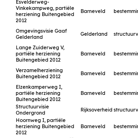
Esvelderweg-
Vinkekampweg, partiële
Barneveld
bestemmi
herziening Buitengebied
2012
Omgevingsvisie Gaaf
Gelderland
structuurv
Gelderland
Lange Zuiderweg V,
partiële herziening
Barneveld
bestemmi
Buitengebied 2012
Verzamelherziening
Barneveld
bestemmi
Buitengebied 2012
Elzenkamperweg I,
partiële herziening
Barneveld
bestemmi
Buitengebied 2012
Structuurvisie
Rijksoverheid
structuurv
Ondergrond
Hoornweg I, partiële
herziening Buitengebied
Barneveld
bestemmi
2012