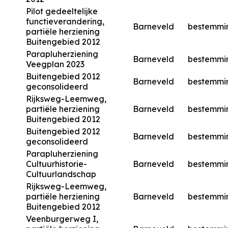
Pilot gedeeltelijke
functieverandering,
Barneveld
bestemmi
partiële herziening
Buitengebied 2012
Parapluherziening
Barneveld
bestemmi
Veegplan 2023
Buitengebied 2012
Barneveld
bestemmi
geconsolideerd
Rijksweg-Leemweg,
partiële herziening
Barneveld
bestemmi
Buitengebied 2012
Buitengebied 2012
Barneveld
bestemmi
geconsolideerd
Parapluherziening
Cultuurhistorie-
Barneveld
bestemmi
Cultuurlandschap
Rijksweg-Leemweg,
partiële herziening
Barneveld
bestemmi
Buitengebied 2012
Veenburgerweg I,