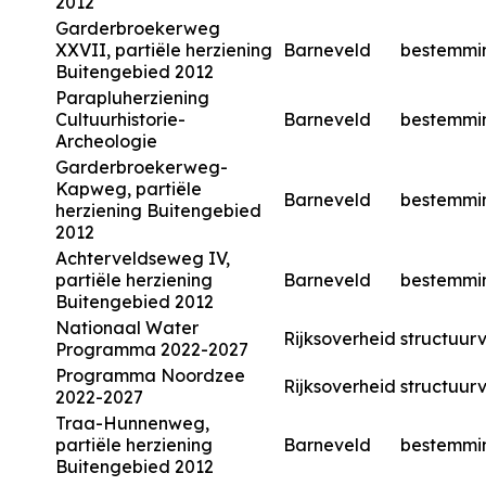
2012
Garderbroekerweg
XXVII, partiële herziening
Barneveld
bestemmi
Buitengebied 2012
Parapluherziening
Cultuurhistorie-
Barneveld
bestemmi
Archeologie
Garderbroekerweg-
Kapweg, partiële
Barneveld
bestemmi
herziening Buitengebied
2012
Achterveldseweg IV,
partiële herziening
Barneveld
bestemmi
Buitengebied 2012
Nationaal Water
Rijksoverheid
structuurv
Programma 2022-2027
Programma Noordzee
Rijksoverheid
structuurv
2022-2027
Traa-Hunnenweg,
partiële herziening
Barneveld
bestemmi
Buitengebied 2012