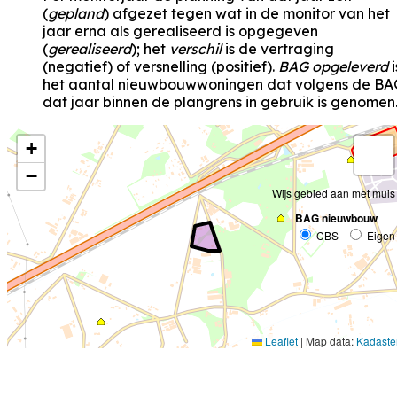
(
gepland
) afgezet tegen wat in de monitor van het
jaar erna als gerealiseerd is opgegeven
(
gerealiseerd
); het
verschil
is de vertraging
(negatief) of versnelling (positief).
BAG opgeleverd
i
het aantal nieuwbouwwoningen dat volgens de BA
dat jaar binnen de plangrens in gebruik is genomen
+
−
Wijs gebied aan met muis
BAG nieuwbouw
CBS
Eigen
Leaflet
|
Map data:
Kadaste