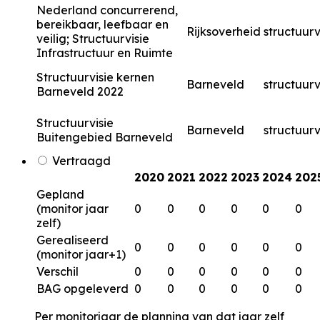
Nederland concurrerend,
bereikbaar, leefbaar en
Rijksoverheid
structuurv
veilig; Structuurvisie
Infrastructuur en Ruimte
Structuurvisie kernen
Barneveld
structuurv
Barneveld 2022
Structuurvisie
Barneveld
structuurv
Buitengebied Barneveld
Vertraagd
2020
2021
2022
2023
2024
202
Gepland
(monitor jaar
0
0
0
0
0
0
zelf)
Gerealiseerd
0
0
0
0
0
0
(monitor jaar+1)
Verschil
0
0
0
0
0
0
BAG opgeleverd
0
0
0
0
0
0
Per monitorjaar de planning van dat jaar zelf