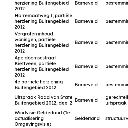
herziening Buitengebied
Barneveld
bestemmi
2012
Harremaatweg I, partiële
herziening Buitengebied
Barneveld
bestemmi
2012
Vergroten inhoud
woningen, partiële
Barneveld
bestemmi
herziening Buitengebied
2012
Apeldoornsestraat-
Kieftveen, partiële
Barneveld
bestemmi
herziening Buitengebied
2012
4e partiële herziening
Barneveld
bestemmi
Buitengebied 2012
Uitspraak Raad van State
gerechteli
Barneveld
Buitengebied 2012, deel 2
uitspraak
Windvisie Gelderland (1e
actualisering
Gelderland
structuurv
Omgevingsvisie)