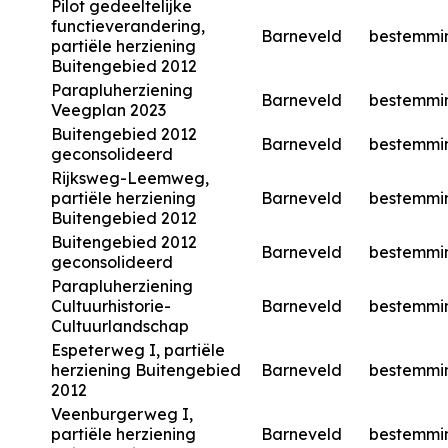
Pilot gedeeltelijke
functieverandering,
Barneveld
bestemmi
partiële herziening
Buitengebied 2012
Parapluherziening
Barneveld
bestemmi
Veegplan 2023
Buitengebied 2012
Barneveld
bestemmi
geconsolideerd
Rijksweg-Leemweg,
partiële herziening
Barneveld
bestemmi
Buitengebied 2012
Buitengebied 2012
Barneveld
bestemmi
geconsolideerd
Parapluherziening
Cultuurhistorie-
Barneveld
bestemmi
Cultuurlandschap
Espeterweg I, partiële
herziening Buitengebied
Barneveld
bestemmi
2012
Veenburgerweg I,
partiële herziening
Barneveld
bestemmi