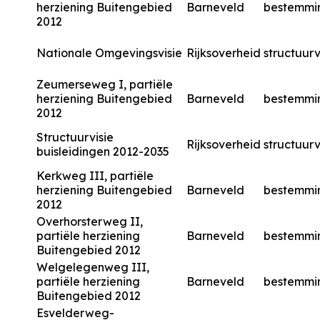
herziening Buitengebied
Barneveld
bestemmi
2012
Nationale Omgevingsvisie
Rijksoverheid
structuurv
Zeumerseweg I, partiële
herziening Buitengebied
Barneveld
bestemmi
2012
Structuurvisie
Rijksoverheid
structuurv
buisleidingen 2012-2035
Kerkweg III, partiële
herziening Buitengebied
Barneveld
bestemmi
2012
Overhorsterweg II,
partiële herziening
Barneveld
bestemmi
Buitengebied 2012
Welgelegenweg III,
partiële herziening
Barneveld
bestemmi
Buitengebied 2012
Esvelderweg-