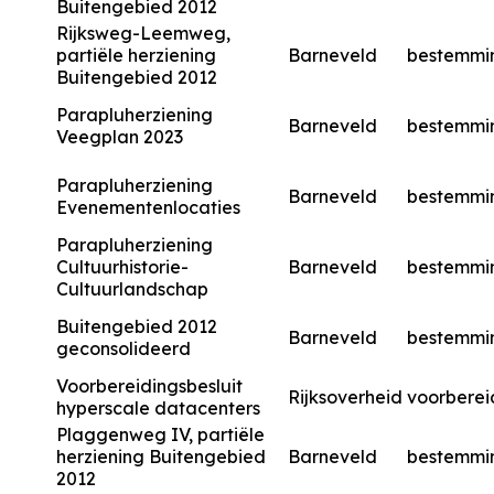
Buitengebied 2012
Rijksweg-Leemweg,
partiële herziening
Barneveld
bestemmi
Buitengebied 2012
Parapluherziening
Barneveld
bestemmi
Veegplan 2023
Parapluherziening
Barneveld
bestemmi
Evenementenlocaties
Parapluherziening
Cultuurhistorie-
Barneveld
bestemmi
Cultuurlandschap
Buitengebied 2012
Barneveld
bestemmi
geconsolideerd
Voorbereidingsbesluit
Rijksoverheid
voorberei
hyperscale datacenters
Plaggenweg IV, partiële
herziening Buitengebied
Barneveld
bestemmi
2012