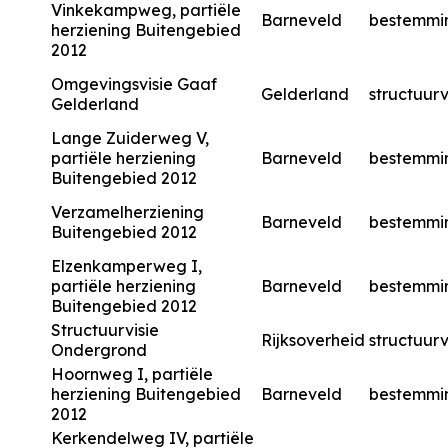
Vinkekampweg, partiële
Barneveld
bestemmi
herziening Buitengebied
2012
Omgevingsvisie Gaaf
Gelderland
structuurv
Gelderland
Lange Zuiderweg V,
partiële herziening
Barneveld
bestemmi
Buitengebied 2012
Verzamelherziening
Barneveld
bestemmi
Buitengebied 2012
Elzenkamperweg I,
partiële herziening
Barneveld
bestemmi
Buitengebied 2012
Structuurvisie
Rijksoverheid
structuurv
Ondergrond
Hoornweg I, partiële
herziening Buitengebied
Barneveld
bestemmi
2012
Kerkendelweg IV, partiële