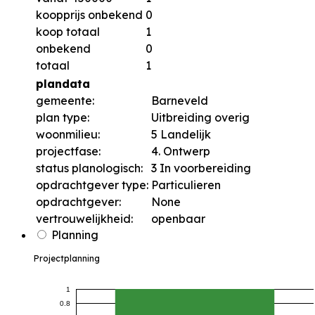
koopprijs onbekend
0
koop totaal
1
onbekend
0
totaal
1
plandata
gemeente:
Barneveld
plan type:
Uitbreiding overig
woonmilieu:
5 Landelijk
projectfase:
4. Ontwerp
status planologisch:
3 In voorbereiding
opdrachtgever type:
Particulieren
opdrachtgever:
None
vertrouwelijkheid:
openbaar
Planning
Projectplanning
1
0.8