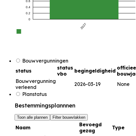
0.6
0.4
0.2
0
2027
Bouwvergunningen
status
officiee
status
begingeldigheid
vbo
bouwja
Bouwvergunning
2026-03-19
None
verleend
Planstatus
Bestemmingsplannnen
Toon alle plannen
Filter bouwvlakken
Bevoegd
Naam
Type
gezag