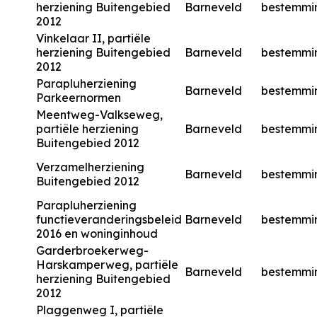
herziening Buitengebied
Barneveld
bestemmi
2012
Vinkelaar II, partiële
herziening Buitengebied
Barneveld
bestemmi
2012
Parapluherziening
Barneveld
bestemmi
Parkeernormen
Meentweg-Valkseweg,
partiële herziening
Barneveld
bestemmi
Buitengebied 2012
Verzamelherziening
Barneveld
bestemmi
Buitengebied 2012
Parapluherziening
functieveranderingsbeleid
Barneveld
bestemmi
2016 en woninginhoud
Garderbroekerweg-
Harskamperweg, partiële
Barneveld
bestemmi
herziening Buitengebied
2012
Plaggenweg I, partiële