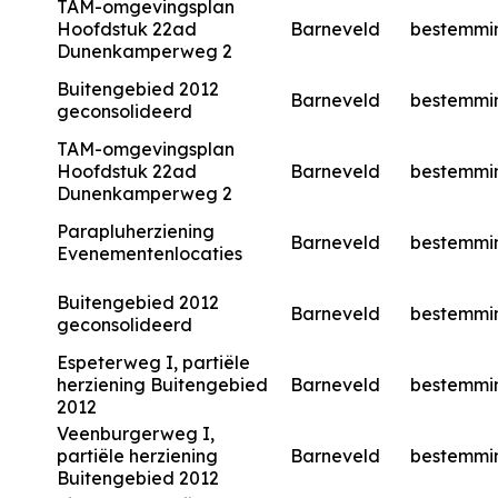
TAM-omgevingsplan
Hoofdstuk 22ad
Barneveld
bestemmi
Dunenkamperweg 2
Buitengebied 2012
Barneveld
bestemmi
geconsolideerd
TAM-omgevingsplan
Hoofdstuk 22ad
Barneveld
bestemmi
Dunenkamperweg 2
Parapluherziening
Barneveld
bestemmi
Evenementenlocaties
Buitengebied 2012
Barneveld
bestemmi
geconsolideerd
Espeterweg I, partiële
herziening Buitengebied
Barneveld
bestemmi
2012
Veenburgerweg I,
partiële herziening
Barneveld
bestemmi
Buitengebied 2012