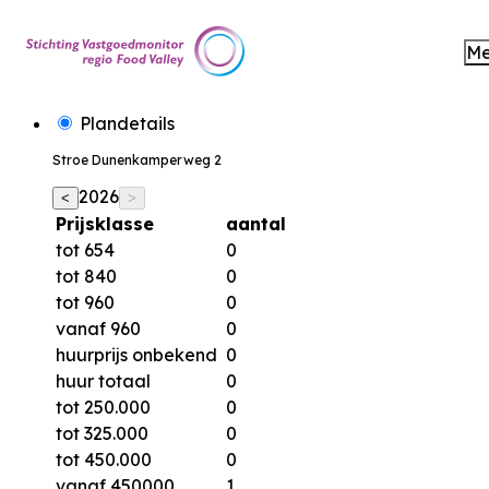
M
Plandetails
Stroe Dunenkamperweg 2
2026
<
>
Prijsklasse
aantal
tot 654
0
tot 840
0
tot 960
0
vanaf 960
0
huurprijs onbekend
0
huur totaal
0
tot 250.000
0
tot 325.000
0
tot 450.000
0
vanaf 450000
1