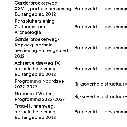
Garderbroekerweg
XXVII, partiële herziening
Barneveld
bestemmi
Buitengebied 2012
Parapluherziening
Cultuurhistorie-
Barneveld
bestemmi
Archeologie
Garderbroekerweg-
Kapweg, partiële
Barneveld
bestemmi
herziening Buitengebied
2012
Achterveldseweg IV,
partiële herziening
Barneveld
bestemmi
Buitengebied 2012
Programma Noordzee
Rijksoverheid
structuurv
2022-2027
Nationaal Water
Rijksoverheid
structuurv
Programma 2022-2027
Traa-Hunnenweg,
partiële herziening
Barneveld
bestemmi
Buitengebied 2012