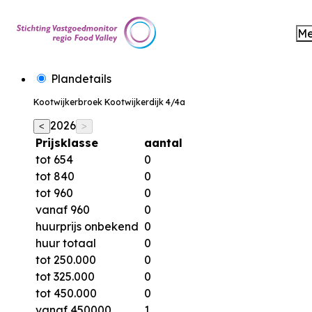
M
Plandetails
Kootwijkerbroek Kootwijkerdijk 4/4a
2026
<
>
Prijsklasse
aantal
tot 654
0
tot 840
0
tot 960
0
vanaf 960
0
huurprijs onbekend
0
huur totaal
0
tot 250.000
0
tot 325.000
0
tot 450.000
0
vanaf 450000
1