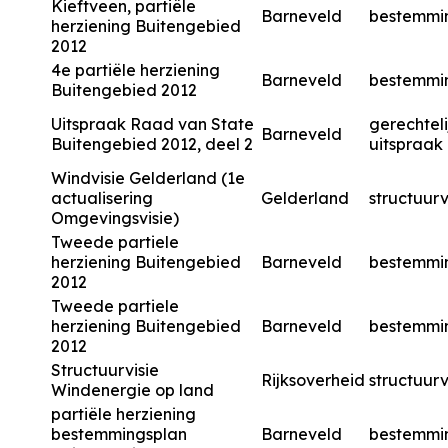
Kieftveen, partiële
Barneveld
bestemmi
herziening Buitengebied
2012
4e partiële herziening
Barneveld
bestemmi
Buitengebied 2012
Uitspraak Raad van State
gerechteli
Barneveld
Buitengebied 2012, deel 2
uitspraak
Windvisie Gelderland (1e
actualisering
Gelderland
structuurv
Omgevingsvisie)
Tweede partiele
herziening Buitengebied
Barneveld
bestemmi
2012
Tweede partiele
herziening Buitengebied
Barneveld
bestemmi
2012
Structuurvisie
Rijksoverheid
structuurv
Windenergie op land
partiële herziening
bestemmingsplan
Barneveld
bestemmi