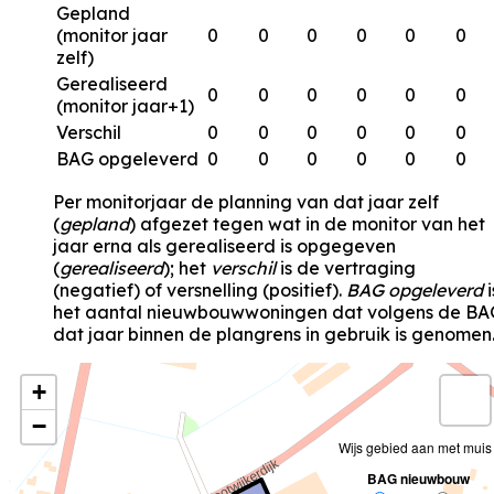
Gepland
(monitor jaar
0
0
0
0
0
0
zelf)
Gerealiseerd
0
0
0
0
0
0
(monitor jaar+1)
Verschil
0
0
0
0
0
0
BAG opgeleverd
0
0
0
0
0
0
Per monitorjaar de planning van dat jaar zelf
(
gepland
) afgezet tegen wat in de monitor van het
jaar erna als gerealiseerd is opgegeven
(
gerealiseerd
); het
verschil
is de vertraging
(negatief) of versnelling (positief).
BAG opgeleverd
i
het aantal nieuwbouwwoningen dat volgens de BA
dat jaar binnen de plangrens in gebruik is genomen
+
−
Wijs gebied aan met muis
BAG nieuwbouw