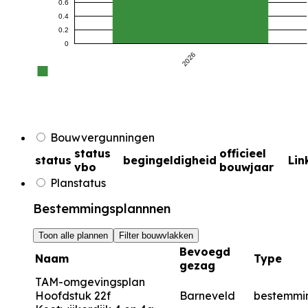
0.6
0.4
0.2
0
2026
Bouwvergunningen
status
officieel
status
begingeldigheid
Lin
vbo
bouwjaar
Planstatus
Bestemmingsplannnen
Toon alle plannen
Filter bouwvlakken
Bevoegd
Naam
Type
gezag
TAM-omgevingsplan
Hoofdstuk 22f
Barneveld
bestemmi