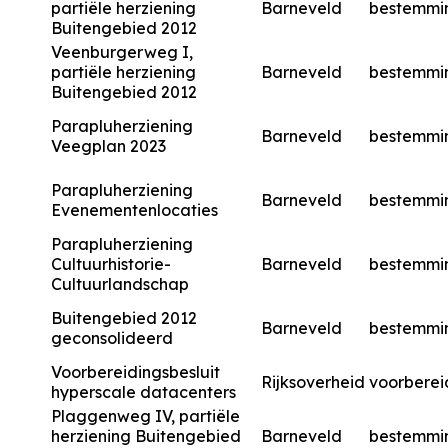
partiële herziening
Barneveld
bestemmi
Buitengebied 2012
Veenburgerweg I,
partiële herziening
Barneveld
bestemmi
Buitengebied 2012
Parapluherziening
Barneveld
bestemmi
Veegplan 2023
Parapluherziening
Barneveld
bestemmi
Evenementenlocaties
Parapluherziening
Cultuurhistorie-
Barneveld
bestemmi
Cultuurlandschap
Buitengebied 2012
Barneveld
bestemmi
geconsolideerd
Voorbereidingsbesluit
Rijksoverheid
voorberei
hyperscale datacenters
Plaggenweg IV, partiële
herziening Buitengebied
Barneveld
bestemmi