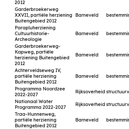
2012
Garderbroekerweg
XXVII, partiële herziening
Barneveld
bestemmi
Buitengebied 2012
Parapluherziening
Cultuurhistorie-
Barneveld
bestemmi
Archeologie
Garderbroekerweg-
Kapweg, partiële
Barneveld
bestemmi
herziening Buitengebied
2012
Achterveldseweg IV,
partiële herziening
Barneveld
bestemmi
Buitengebied 2012
Programma Noordzee
Rijksoverheid
structuurv
2022-2027
Nationaal Water
Rijksoverheid
structuurv
Programma 2022-2027
Traa-Hunnenweg,
partiële herziening
Barneveld
bestemmi
Buitengebied 2012