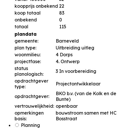
koopprijs onbekend
22
koop totaal
83
onbekend
0
totaal
115
plandata
gemeente:
Barneveld
plan type:
Uitbreiding uitleg
woonmilieu:
4 Dorps
projectfase:
4. Ontwerp
status
3 In voorbereiding
planologisch:
opdrachtgever
Projectontwikkelaar
type:
BKO b.v. (van de Kolk en de
opdrachtgever:
Bunte)
vertrouwelijkheid:
openbaar
opmerkingen
bouwstroom samen met HC
basis:
Bosstraat
Planning