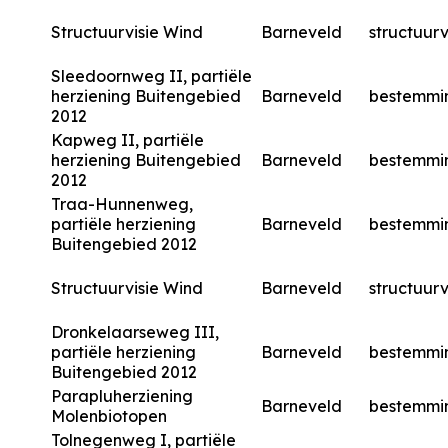
Structuurvisie Wind
Barneveld
structuurv
Sleedoornweg II, partiële
herziening Buitengebied
Barneveld
bestemmi
2012
Kapweg II, partiële
herziening Buitengebied
Barneveld
bestemmi
2012
Traa-Hunnenweg,
partiële herziening
Barneveld
bestemmi
Buitengebied 2012
Structuurvisie Wind
Barneveld
structuurv
Dronkelaarseweg III,
partiële herziening
Barneveld
bestemmi
Buitengebied 2012
Parapluherziening
Barneveld
bestemmi
Molenbiotopen
Tolnegenweg I, partiële