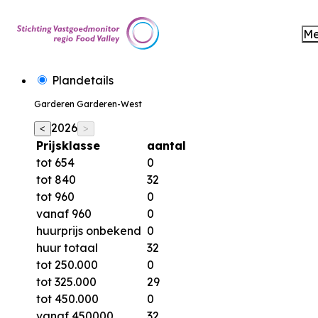
M
Plandetails
Garderen Garderen-West
2026
<
>
Prijsklasse
aantal
tot 654
0
tot 840
32
tot 960
0
vanaf 960
0
huurprijs onbekend
0
huur totaal
32
tot 250.000
0
tot 325.000
29
tot 450.000
0
vanaf 450000
32