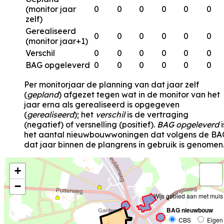
(monitor jaar
0
0
0
0
0
0
zelf)
Gerealiseerd
0
0
0
0
0
0
(monitor jaar+1)
Verschil
0
0
0
0
0
0
BAG opgeleverd
0
0
0
0
0
0
Per monitorjaar de planning van dat jaar zelf
(
gepland
) afgezet tegen wat in de monitor van het
jaar erna als gerealiseerd is opgegeven
(
gerealiseerd
); het
verschil
is de vertraging
(negatief) of versnelling (positief).
BAG opgeleverd
i
het aantal nieuwbouwwoningen dat volgens de BA
dat jaar binnen de plangrens in gebruik is genomen
+
−
Wijs gebied aan met muis
BAG nieuwbouw
CBS
Eigen