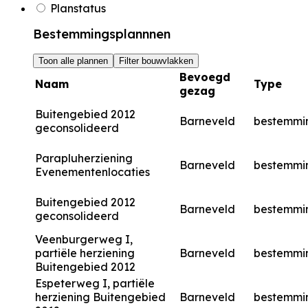
Planstatus
Bestemmingsplannnen
Toon alle plannen
Filter bouwvlakken
Bevoegd
Naam
Type
gezag
Buitengebied 2012
Barneveld
bestemmi
geconsolideerd
Parapluherziening
Barneveld
bestemmi
Evenementenlocaties
Buitengebied 2012
Barneveld
bestemmi
geconsolideerd
Veenburgerweg I,
partiële herziening
Barneveld
bestemmi
Buitengebied 2012
Espeterweg I, partiële
herziening Buitengebied
Barneveld
bestemmi