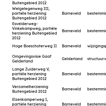
Buitengebied 2012
Welgelegenweg III,
partiële herziening
Barneveld
bestemmi
Buitengebied 2012
Esvelderweg-
Vinkekampweg, partiële
Barneveld
bestemmi
herziening Buitengebied
2012
Hoge Boeschoterweg II
Barneveld
wijzigings
Omgevingsvisie Gaaf
Gelderland
structuurv
Gelderland
Lange Zuiderweg V,
partiële herziening
Barneveld
bestemmi
Buitengebied 2012
Verzamelherziening
Barneveld
bestemmi
Buitengebied 2012
Elzenkamperweg I,
partiële herziening
Barneveld
bestemmi