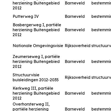
herziening Buitengebied
Barneveld
bestemmi
2012
Putterweg IV
Barneveld
bestemmi
Bosbergerweg I, partiële
herziening Buitengebied
Barneveld
bestemmi
2012
Nationale Omgevingsvisie
Rijksoverheid
structuurv
Zeumerseweg I, partiële
herziening Buitengebied
Barneveld
bestemmi
2012
Structuurvisie
Rijksoverheid
structuurv
buisleidingen 2012-2035
Kerkweg III, partiële
herziening Buitengebied
Barneveld
bestemmi
2012
Overhorsterweg II,
partiële herziening
Barneveld
bestemmi