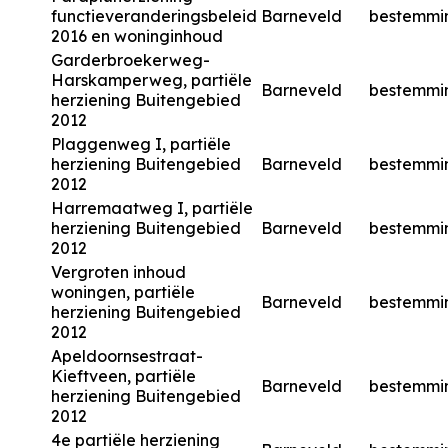
functieveranderingsbeleid
Barneveld
bestemmi
2016 en woninginhoud
Garderbroekerweg-
Harskamperweg, partiële
Barneveld
bestemmi
herziening Buitengebied
2012
Plaggenweg I, partiële
herziening Buitengebied
Barneveld
bestemmi
2012
Harremaatweg I, partiële
herziening Buitengebied
Barneveld
bestemmi
2012
Vergroten inhoud
woningen, partiële
Barneveld
bestemmi
herziening Buitengebied
2012
Apeldoornsestraat-
Kieftveen, partiële
Barneveld
bestemmi
herziening Buitengebied
2012
4e partiële herziening