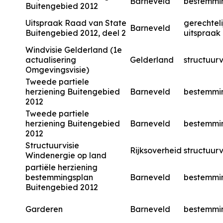
Barneveld
bestemmi
Buitengebied 2012
Uitspraak Raad van State
gerechteli
Barneveld
Buitengebied 2012, deel 2
uitspraak
Windvisie Gelderland (1e
actualisering
Gelderland
structuurv
Omgevingsvisie)
Tweede partiele
herziening Buitengebied
Barneveld
bestemmi
2012
Tweede partiele
herziening Buitengebied
Barneveld
bestemmi
2012
Structuurvisie
Rijksoverheid
structuurv
Windenergie op land
partiële herziening
bestemmingsplan
Barneveld
bestemmi
Buitengebied 2012
Garderen
Barneveld
bestemmi