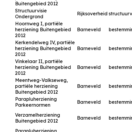
Buitengebied 2012
Structuurvisie
Rijksoverheid
structuurv
Ondergrond
Hoornweg I, partiële
herziening Buitengebied
Barneveld
bestemmi
2012
Kerkendelweg IV, partiële
herziening Buitengebied
Barneveld
bestemmi
2012
Vinkelaar II, partiële
herziening Buitengebied
Barneveld
bestemmi
2012
Meentweg-Valkseweg,
partiële herziening
Barneveld
bestemmi
Buitengebied 2012
Parapluherziening
Barneveld
bestemmi
Parkeernormen
Verzamelherziening
Barneveld
bestemmi
Buitengebied 2012
Parapluherziening