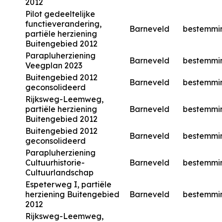
2012
Pilot gedeeltelijke
functieverandering,
Barneveld
bestemmi
partiële herziening
Buitengebied 2012
Parapluherziening
Barneveld
bestemmi
Veegplan 2023
Buitengebied 2012
Barneveld
bestemmi
geconsolideerd
Rijksweg-Leemweg,
partiële herziening
Barneveld
bestemmi
Buitengebied 2012
Buitengebied 2012
Barneveld
bestemmi
geconsolideerd
Parapluherziening
Cultuurhistorie-
Barneveld
bestemmi
Cultuurlandschap
Espeterweg I, partiële
herziening Buitengebied
Barneveld
bestemmi
2012
Rijksweg-Leemweg,