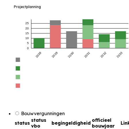
Projectplanning
25
20
15
10
5
0
2028
2029
2030
2031
2032
2033
Bouwvergunningen
status
officieel
status
begingeldigheid
Lin
vbo
bouwjaar