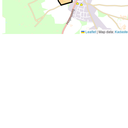
Leaflet
|
Map data:
Kadaste