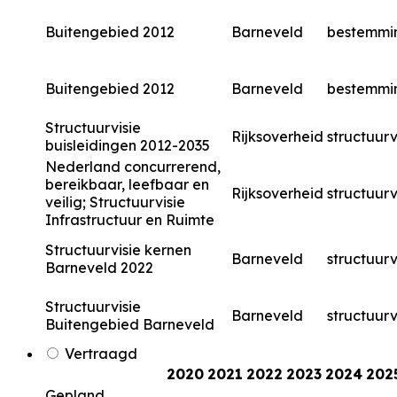
Buitengebied 2012
Barneveld
bestemmi
Buitengebied 2012
Barneveld
bestemmi
Structuurvisie
Rijksoverheid
structuurv
buisleidingen 2012-2035
Nederland concurrerend,
bereikbaar, leefbaar en
Rijksoverheid
structuurv
veilig; Structuurvisie
Infrastructuur en Ruimte
Structuurvisie kernen
Barneveld
structuurv
Barneveld 2022
Structuurvisie
Barneveld
structuurv
Buitengebied Barneveld
Vertraagd
2020
2021
2022
2023
2024
202
Gepland