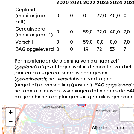
2020
2021
2022
2023
2024
202
Gepland
(monitor jaar
0
0
0
72,0
40,0
0
zelf)
Gerealiseerd
0
0
59,0
72,0
40,0
7,0
(monitor jaar+1)
Verschil
0
0
59,0
0,0
0,0
7,0
BAG opgeleverd
0
0
19
72
33
7
Per monitorjaar de planning van dat jaar zelf
(
gepland
) afgezet tegen wat in de monitor van het
jaar erna als gerealiseerd is opgegeven
(
gerealiseerd
); het
verschil
is de vertraging
(negatief) of versnelling (positief).
BAG opgeleverd
i
het aantal nieuwbouwwoningen dat volgens de BA
dat jaar binnen de plangrens in gebruik is genomen
+
−
Wijs gebied aan met muis