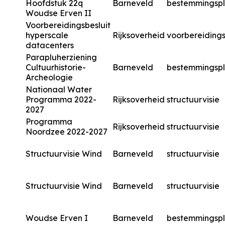
Hoofdstuk 22q
Barneveld
bestemmingsp
Woudse Erven II
Voorbereidingsbesluit
hyperscale
Rijksoverheid
voorbereidings
datacenters
Parapluherziening
Cultuurhistorie-
Barneveld
bestemmingsp
Archeologie
Nationaal Water
Programma 2022-
Rijksoverheid
structuurvisie
2027
Programma
Rijksoverheid
structuurvisie
Noordzee 2022-2027
Structuurvisie Wind
Barneveld
structuurvisie
Structuurvisie Wind
Barneveld
structuurvisie
Woudse Erven I
Barneveld
bestemmingsp