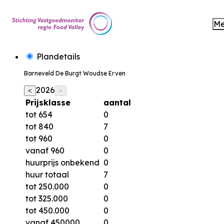
M
Plandetails
Barneveld De Burgt Woudse Erven
2026
<
>
Prijsklasse
aantal
tot 654
0
tot 840
7
tot 960
0
vanaf 960
0
huurprijs onbekend
0
huur totaal
7
tot 250.000
0
tot 325.000
0
tot 450.000
0
vanaf 450000
0