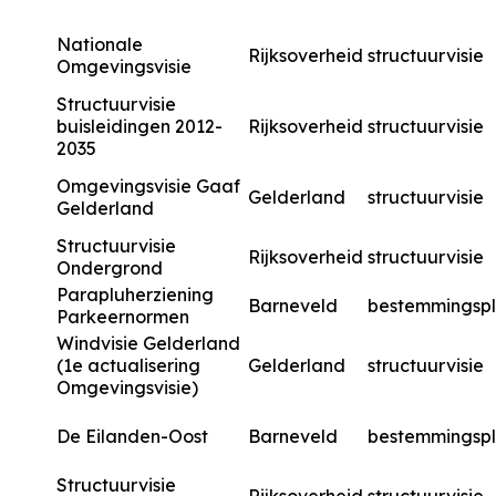
Nationale
Rijksoverheid
structuurvisie
Omgevingsvisie
Structuurvisie
buisleidingen 2012-
Rijksoverheid
structuurvisie
2035
Omgevingsvisie Gaaf
Gelderland
structuurvisie
Gelderland
Structuurvisie
Rijksoverheid
structuurvisie
Ondergrond
Parapluherziening
Barneveld
bestemmingsp
Parkeernormen
Windvisie Gelderland
(1e actualisering
Gelderland
structuurvisie
Omgevingsvisie)
De Eilanden-Oost
Barneveld
bestemmingsp
Structuurvisie