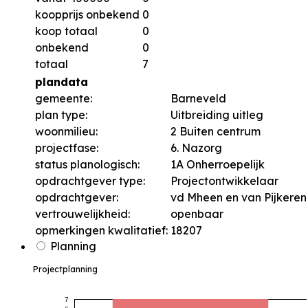
koopprijs onbekend
0
koop totaal
0
onbekend
0
totaal
7
plandata
gemeente:
Barneveld
plan type:
Uitbreiding uitleg
woonmilieu:
2 Buiten centrum
projectfase:
6. Nazorg
status planologisch:
1A Onherroepelijk
opdrachtgever type:
Projectontwikkelaar
opdrachtgever:
vd Mheen en van Pijkeren
vertrouwelijkheid:
openbaar
opmerkingen kwalitatief:
18207
Planning
Projectplanning
7