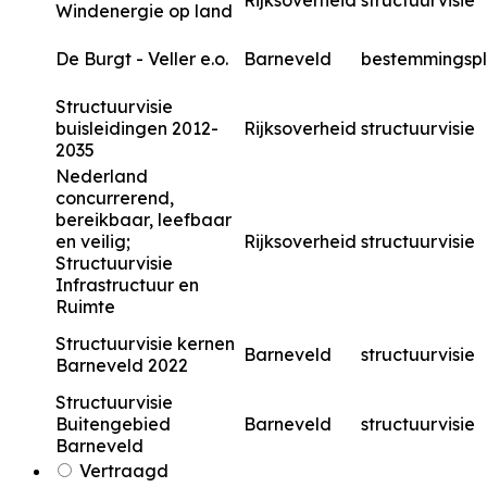
Rijksoverheid
structuurvisie
Windenergie op land
De Burgt - Veller e.o.
Barneveld
bestemmingsp
Structuurvisie
buisleidingen 2012-
Rijksoverheid
structuurvisie
2035
Nederland
concurrerend,
bereikbaar, leefbaar
en veilig;
Rijksoverheid
structuurvisie
Structuurvisie
Infrastructuur en
Ruimte
Structuurvisie kernen
Barneveld
structuurvisie
Barneveld 2022
Structuurvisie
Buitengebied
Barneveld
structuurvisie
Barneveld
Vertraagd