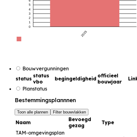
6
5
4
3
2
1
0
2025
Bouwvergunningen
status
officieel
status
begingeldigheid
Lin
vbo
bouwjaar
Planstatus
Bestemmingsplannnen
Toon alle plannen
Filter bouwvlakken
Bevoegd
Naam
Type
gezag
TAM-omgevingsplan