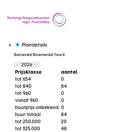
Plandetails
Barneveld Bloemendal fase 8
2026
<
>
Prijsklasse
aantal
tot 654
0
tot 840
84
tot 960
0
vanaf 960
0
huurprijs onbekend
0
huur totaal
84
tot 250.000
20
tot 325.000
48