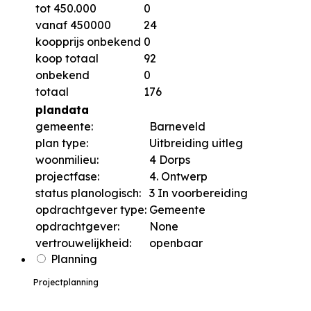
tot 450.000
0
vanaf 450000
24
koopprijs onbekend
0
koop totaal
92
onbekend
0
totaal
176
plandata
gemeente:
Barneveld
plan type:
Uitbreiding uitleg
woonmilieu:
4 Dorps
projectfase:
4. Ontwerp
status planologisch:
3 In voorbereiding
opdrachtgever type:
Gemeente
opdrachtgever:
None
vertrouwelijkheid:
openbaar
Planning
Projectplanning