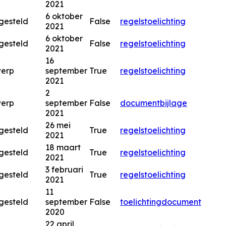
2021
6 oktober
gesteld
False
regels
toelichting
2021
6 oktober
gesteld
False
regels
toelichting
2021
16
werp
september
True
regels
toelichting
2021
2
werp
september
False
document
bijlage
2021
26 mei
gesteld
True
regels
toelichting
2021
18 maart
gesteld
True
regels
toelichting
2021
3 februari
gesteld
True
regels
toelichting
2021
11
gesteld
september
False
toelichting
document
2020
22 april