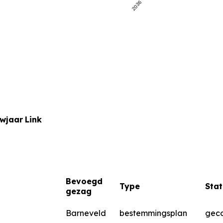
2036
uwjaar
Link
Bevoegd
Type
Stat
gezag
Barneveld
bestemmingsplan
geco