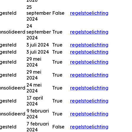
2026
25
gesteld
september
False
regels
toelichting
2024
24
nsolideerd
september
True
regels
toelichting
2024
gesteld
3 juli 2024
True
regels
toelichting
gesteld
3 juli 2024
True
regels
toelichting
29 mei
gesteld
True
regels
toelichting
2024
29 mei
gesteld
True
regels
toelichting
2024
24 mei
nsolideerd
True
regels
toelichting
2024
17 april
gesteld
True
regels
toelichting
2024
9 februari
nsolideerd
True
regels
toelichting
2024
7 februari
gesteld
False
regels
toelichting
2024