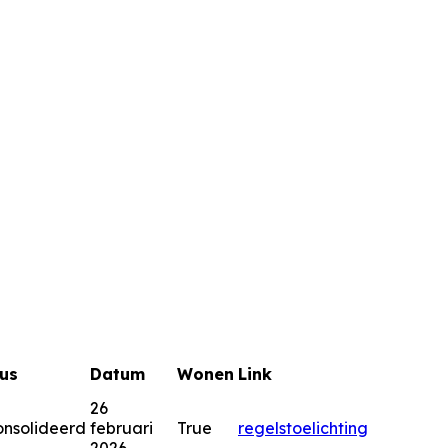
us
Datum
Wonen
Link
26
nsolideerd
februari
True
regels
toelichting