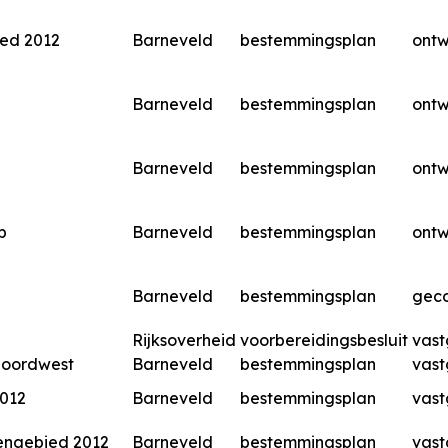
ied 2012
Barneveld
bestemmingsplan
ont
Barneveld
bestemmingsplan
ont
Barneveld
bestemmingsplan
ont
p
Barneveld
bestemmingsplan
ont
Barneveld
bestemmingsplan
geco
Rijksoverheid
voorbereidingsbesluit
vast
Noordwest
Barneveld
bestemmingsplan
vast
2012
Barneveld
bestemmingsplan
vast
tengebied 2012
Barneveld
bestemmingsplan
vast