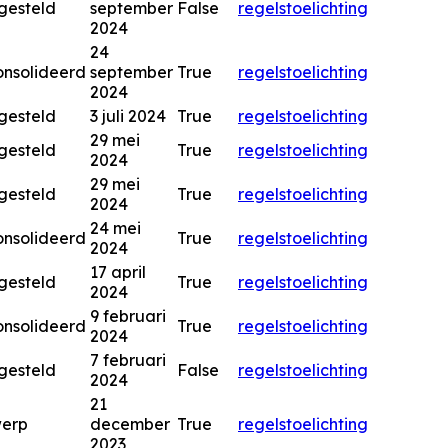
gesteld
september
False
regels
toelichting
2024
24
nsolideerd
september
True
regels
toelichting
2024
gesteld
3 juli 2024
True
regels
toelichting
29 mei
gesteld
True
regels
toelichting
2024
29 mei
gesteld
True
regels
toelichting
2024
24 mei
nsolideerd
True
regels
toelichting
2024
17 april
gesteld
True
regels
toelichting
2024
9 februari
nsolideerd
True
regels
toelichting
2024
7 februari
gesteld
False
regels
toelichting
2024
21
werp
december
True
regels
toelichting
2023