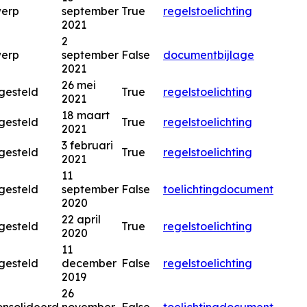
werp
september
True
regels
toelichting
2021
2
werp
september
False
document
bijlage
2021
26 mei
gesteld
True
regels
toelichting
2021
18 maart
gesteld
True
regels
toelichting
2021
3 februari
gesteld
True
regels
toelichting
2021
11
gesteld
september
False
toelichting
document
2020
22 april
gesteld
True
regels
toelichting
2020
11
gesteld
december
False
regels
toelichting
2019
26