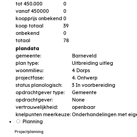
tot 450.000
0
vanaf 450000
0
koopprijs onbekend
0
koop totaal
39
onbekend
0
totaal
78
plandata
gemeente:
Barneveld
plan type:
Uitbreiding uitleg
woonmilieu:
4 Dorps
projectfase:
4. Ontwerp
status planologisch:
3 In voorbereiding
opdrachtgever type:
Gemeente
opdrachtgever:
None
vertrouwelijkheid:
openbaar
knelpunten meerkeuze:
Onderhandelingen met eig
Planning
Projectplanning