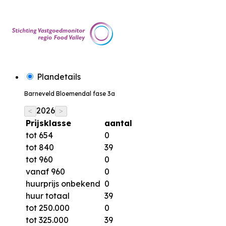
Plandetails
Barneveld Bloemendal fase 3a
2026
<
>
Prijsklasse
aantal
tot 654
0
tot 840
39
tot 960
0
vanaf 960
0
huurprijs onbekend
0
huur totaal
39
tot 250.000
0
tot 325.000
39