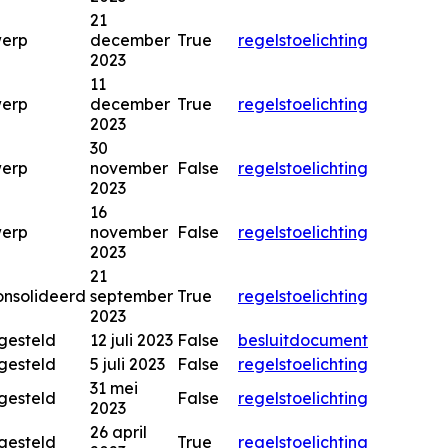
21
werp
december
True
regels
toelichting
2023
11
werp
december
True
regels
toelichting
2023
30
werp
november
False
regels
toelichting
2023
16
werp
november
False
regels
toelichting
2023
21
nsolideerd
september
True
regels
toelichting
2023
gesteld
12 juli 2023
False
besluitdocument
gesteld
5 juli 2023
False
regels
toelichting
31 mei
gesteld
False
regels
toelichting
2023
26 april
gesteld
True
regels
toelichting