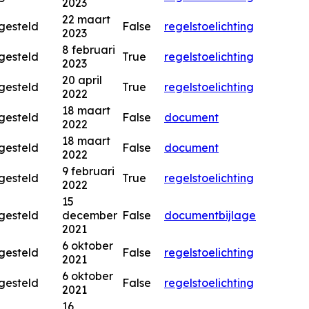
2023
22 maart
gesteld
False
regels
toelichting
2023
8 februari
gesteld
True
regels
toelichting
2023
20 april
gesteld
True
regels
toelichting
2022
18 maart
gesteld
False
document
2022
18 maart
gesteld
False
document
2022
9 februari
gesteld
True
regels
toelichting
2022
15
gesteld
december
False
document
bijlage
2021
6 oktober
gesteld
False
regels
toelichting
2021
6 oktober
gesteld
False
regels
toelichting
2021
16