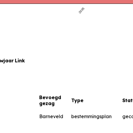
2035
uwjaar
Link
Bevoegd
Type
Stat
gezag
Barneveld
bestemmingsplan
geco