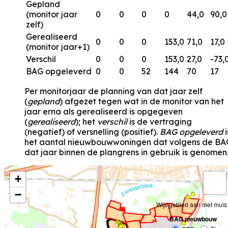
Gepland
(monitor jaar
0
0
0
0
44,0
90,0
zelf)
Gerealiseerd
0
0
0
153,0
71,0
17,0
(monitor jaar+1)
Verschil
0
0
0
153,0
27,0
-73,
BAG opgeleverd
0
0
52
144
70
17
Per monitorjaar de planning van dat jaar zelf
(
gepland
) afgezet tegen wat in de monitor van het
jaar erna als gerealiseerd is opgegeven
(
gerealiseerd
); het
verschil
is de vertraging
(negatief) of versnelling (positief).
BAG opgeleverd
i
het aantal nieuwbouwwoningen dat volgens de BA
dat jaar binnen de plangrens in gebruik is genomen
+
−
Wijs gebied aan met muis
BAG nieuwbouw