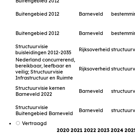
Buitengebied 2012
Buitengebied 2012
Barneveld
bestemmi
Buitengebied 2012
Barneveld
bestemmi
Structuurvisie
Rijksoverheid
structuurv
buisleidingen 2012-2035
Nederland concurrerend,
bereikbaar, leefbaar en
Rijksoverheid
structuurv
veilig; Structuurvisie
Infrastructuur en Ruimte
Structuurvisie kernen
Barneveld
structuurv
Barneveld 2022
Structuurvisie
Barneveld
structuurv
Buitengebied Barneveld
Vertraagd
2020
2021
2022
2023
2024
202