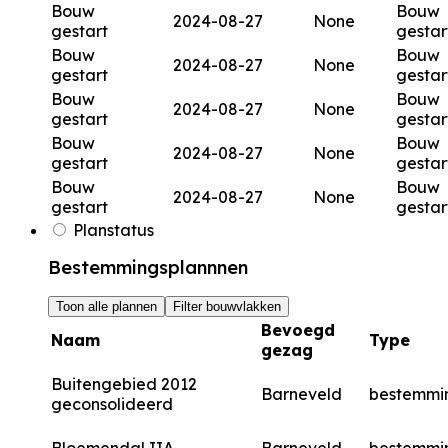
Bouw
Bouw
2024-08-27
None
gestart
gestar
Bouw
Bouw
2024-08-27
None
gestart
gestar
Bouw
Bouw
2024-08-27
None
gestart
gestar
Bouw
Bouw
2024-08-27
None
gestart
gestar
Bouw
Bouw
2024-08-27
None
gestart
gestar
Planstatus
Bestemmingsplannnen
Toon alle plannen
Filter bouwvlakken
Bevoegd
Naam
Type
gezag
Buitengebied 2012
Barneveld
bestemmi
geconsolideerd