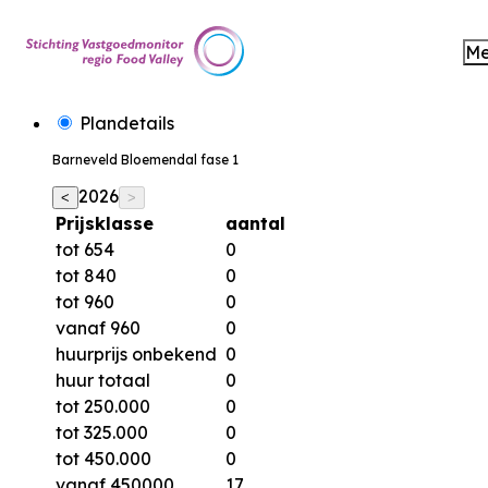
M
Plandetails
Barneveld Bloemendal fase 1
2026
<
>
Prijsklasse
aantal
tot 654
0
tot 840
0
tot 960
0
vanaf 960
0
huurprijs onbekend
0
huur totaal
0
tot 250.000
0
tot 325.000
0
tot 450.000
0
vanaf 450000
17