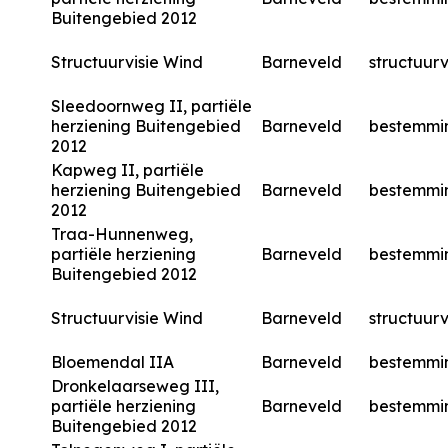
Buitengebied 2012
Structuurvisie Wind
Barneveld
structuurv
Sleedoornweg II, partiële
herziening Buitengebied
Barneveld
bestemmi
2012
Kapweg II, partiële
herziening Buitengebied
Barneveld
bestemmi
2012
Traa-Hunnenweg,
partiële herziening
Barneveld
bestemmi
Buitengebied 2012
Structuurvisie Wind
Barneveld
structuurv
Bloemendal IIA
Barneveld
bestemmi
Dronkelaarseweg III,
partiële herziening
Barneveld
bestemmi
Buitengebied 2012