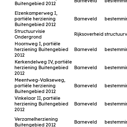
Barneveld
bestemmi
Buitengebied 2012
Elzenkamperweg I,
partiële herziening
Barneveld
bestemmi
Buitengebied 2012
Structuurvisie
Rijksoverheid
structuurv
Ondergrond
Hoornweg I, partiële
herziening Buitengebied
Barneveld
bestemmi
2012
Kerkendelweg IV, partiële
herziening Buitengebied
Barneveld
bestemmi
2012
Meentweg-Valkseweg,
partiële herziening
Barneveld
bestemmi
Buitengebied 2012
Vinkelaar II, partiële
herziening Buitengebied
Barneveld
bestemmi
2012
Verzamelherziening
Barneveld
bestemmi
Buitengebied 2012