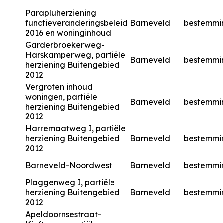
Parapluherziening
functieveranderingsbeleid
Barneveld
bestemmi
2016 en woninginhoud
Garderbroekerweg-
Harskamperweg, partiële
Barneveld
bestemmi
herziening Buitengebied
2012
Vergroten inhoud
woningen, partiële
Barneveld
bestemmi
herziening Buitengebied
2012
Harremaatweg I, partiële
herziening Buitengebied
Barneveld
bestemmi
2012
Barneveld-Noordwest
Barneveld
bestemmi
Plaggenweg I, partiële
herziening Buitengebied
Barneveld
bestemmi
2012
Apeldoornsestraat-