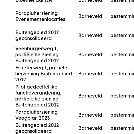
Bloemendal IIA
Barneveld
bestemmi
Parapluherziening
Barneveld
bestemmi
Evenementenlocaties
Buitengebied 2012
Barneveld
bestemmi
geconsolideerd
Veenburgerweg I,
partiële herziening
Barneveld
bestemmi
Buitengebied 2012
Espeterweg I, partiële
herziening Buitengebied
Barneveld
bestemmi
2012
Pilot gedeeltelijke
functieverandering,
Barneveld
bestemmi
partiële herziening
Buitengebied 2012
Parapluherziening
Barneveld
bestemmi
Veegplan 2023
Buitengebied 2012
Barneveld
bestemmi
geconsolideerd