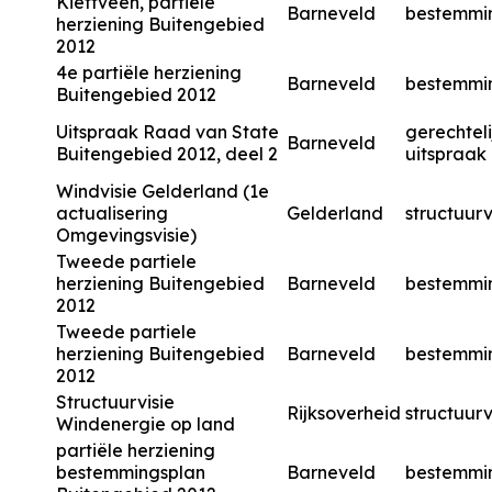
Kieftveen, partiële
Barneveld
bestemmi
herziening Buitengebied
2012
4e partiële herziening
Barneveld
bestemmi
Buitengebied 2012
Uitspraak Raad van State
gerechteli
Barneveld
Buitengebied 2012, deel 2
uitspraak
Windvisie Gelderland (1e
actualisering
Gelderland
structuurv
Omgevingsvisie)
Tweede partiele
herziening Buitengebied
Barneveld
bestemmi
2012
Tweede partiele
herziening Buitengebied
Barneveld
bestemmi
2012
Structuurvisie
Rijksoverheid
structuurv
Windenergie op land
partiële herziening
bestemmingsplan
Barneveld
bestemmi