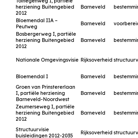
Tolnegenweg I, partiële
herziening Buitengebied
Barneveld
bestemmi
2012
Bloemendal IIA –
Barneveld
voorberei
Peutweg
Bosbergerweg I, partiële
herziening Buitengebied
Barneveld
bestemmi
2012
Nationale Omgevingsvisie
Rijksoverheid
structuurv
Bloemendal I
Barneveld
bestemmi
Groen van Prinstererlaan
I, partiële herziening
Barneveld
bestemmi
Barneveld-Noordwest
Zeumerseweg I, partiële
herziening Buitengebied
Barneveld
bestemmi
2012
Structuurvisie
Rijksoverheid
structuurv
buisleidingen 2012-2035