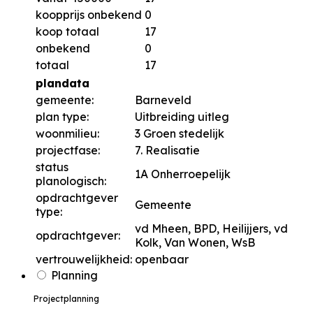
koopprijs onbekend
0
koop totaal
17
onbekend
0
totaal
17
plandata
gemeente:
Barneveld
plan type:
Uitbreiding uitleg
woonmilieu:
3 Groen stedelijk
projectfase:
7. Realisatie
status
1A Onherroepelijk
planologisch:
opdrachtgever
Gemeente
type:
vd Mheen, BPD, Heilijjers, vd
opdrachtgever:
Kolk, Van Wonen, WsB
vertrouwelijkheid:
openbaar
Planning
Projectplanning