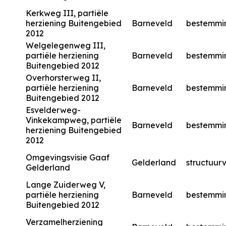
Kerkweg III, partiële
herziening Buitengebied
Barneveld
bestemmi
2012
Welgelegenweg III,
partiële herziening
Barneveld
bestemmi
Buitengebied 2012
Overhorsterweg II,
partiële herziening
Barneveld
bestemmi
Buitengebied 2012
Esvelderweg-
Vinkekampweg, partiële
Barneveld
bestemmi
herziening Buitengebied
2012
Omgevingsvisie Gaaf
Gelderland
structuurv
Gelderland
Lange Zuiderweg V,
partiële herziening
Barneveld
bestemmi
Buitengebied 2012
Verzamelherziening