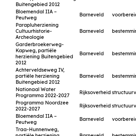
Buitengebied 2012
Bloemendal IIA –
Barneveld
voorberei
Peutweg
Parapluherziening
Cultuurhistorie-
Barneveld
bestemmi
Archeologie
Garderbroekerweg-
Kapweg, partiële
Barneveld
bestemmi
herziening Buitengebied
2012
Achterveldseweg IV,
partiële herziening
Barneveld
bestemmi
Buitengebied 2012
Nationaal Water
Rijksoverheid
structuurv
Programma 2022-2027
Programma Noordzee
Rijksoverheid
structuurv
2022-2027
Bloemendal IIA –
Barneveld
voorberei
Peutweg
Traa-Hunnenweg,
partiële herziening
Barneveld
bestemmi