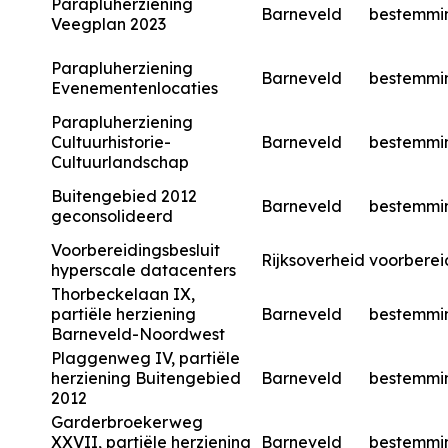
Parapluherziening
Barneveld
bestemmi
Veegplan 2023
Parapluherziening
Barneveld
bestemmi
Evenementenlocaties
Parapluherziening
Cultuurhistorie-
Barneveld
bestemmi
Cultuurlandschap
Buitengebied 2012
Barneveld
bestemmi
geconsolideerd
Voorbereidingsbesluit
Rijksoverheid
voorberei
hyperscale datacenters
Thorbeckelaan IX,
partiële herziening
Barneveld
bestemmi
Barneveld-Noordwest
Plaggenweg IV, partiële
herziening Buitengebied
Barneveld
bestemmi
2012
Garderbroekerweg
XXVII, partiële herziening
Barneveld
bestemmi