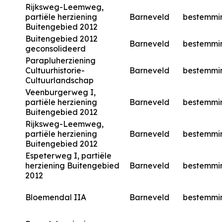
Rijksweg-Leemweg,
partiële herziening
Barneveld
bestemmi
Buitengebied 2012
Buitengebied 2012
Barneveld
bestemmi
geconsolideerd
Parapluherziening
Cultuurhistorie-
Barneveld
bestemmi
Cultuurlandschap
Veenburgerweg I,
partiële herziening
Barneveld
bestemmi
Buitengebied 2012
Rijksweg-Leemweg,
partiële herziening
Barneveld
bestemmi
Buitengebied 2012
Espeterweg I, partiële
herziening Buitengebied
Barneveld
bestemmi
2012
Bloemendal IIA
Barneveld
bestemmi