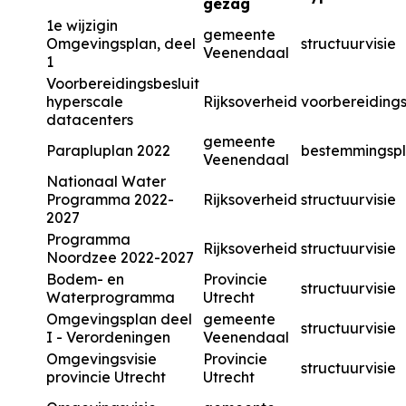
gezag
1e wijzigin
gemeente
Omgevingsplan, deel
structuurvisie
Veenendaal
1
Voorbereidingsbesluit
hyperscale
Rijksoverheid
voorbereidings
datacenters
gemeente
Parapluplan 2022
bestemmingsp
Veenendaal
Nationaal Water
Programma 2022-
Rijksoverheid
structuurvisie
2027
Programma
Rijksoverheid
structuurvisie
Noordzee 2022-2027
Bodem- en
Provincie
structuurvisie
Waterprogramma
Utrecht
Omgevingsplan deel
gemeente
structuurvisie
I - Verordeningen
Veenendaal
Omgevingsvisie
Provincie
structuurvisie
provincie Utrecht
Utrecht