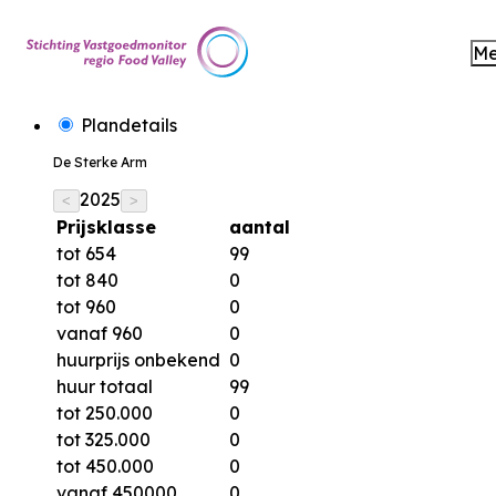
M
Plandetails
De Sterke Arm
2025
<
>
Prijsklasse
aantal
tot 654
99
tot 840
0
tot 960
0
vanaf 960
0
huurprijs onbekend
0
huur totaal
99
tot 250.000
0
tot 325.000
0
tot 450.000
0
vanaf 450000
0