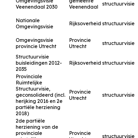
Omgevingsvisie
gemeente
structuurvisie
Veenendaal 2030
Veenendaal
Nationale
Rijksoverheid
structuurvisie
Omgevingsvisie
Omgevingsvisie
Provincie
structuurvisie
provincie Utrecht
Utrecht
Structuurvisie
buisleidingen 2012-
Rijksoverheid
structuurvisie
2035
Provinciale
Ruimtelijke
Structuurvisie,
Provincie
geconsolideerd (incl.
structuurvisie
Utrecht
herijking 2016 en 2e
partiële herziening
2018)
2de partiële
herziening van de
provinciale
Provincie
structuurvisie