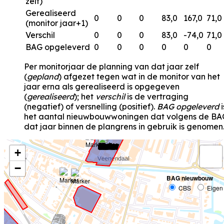
zelf)
Gerealiseerd
0
0
0
83,0
167,0
71,0
(monitor jaar+1)
Verschil
0
0
0
83,0
-74,0
71,0
BAG opgeleverd
0
0
0
0
0
0
Per monitorjaar de planning van dat jaar zelf
(
gepland
) afgezet tegen wat in de monitor van het
jaar erna als gerealiseerd is opgegeven
(
gerealiseerd
); het
verschil
is de vertraging
(negatief) of versnelling (positief).
BAG opgeleverd
i
het aantal nieuwbouwwoningen dat volgens de BA
dat jaar binnen de plangrens in gebruik is genomen
+
−
BAG nieuwbouw
CBS
Eigen