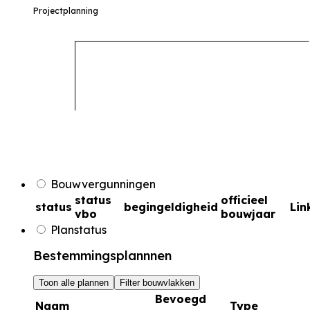
Projectplanning
Bouwvergunningen
status
officieel
status
begingeldigheid
Lin
vbo
bouwjaar
Planstatus
Bestemmingsplannnen
Toon alle plannen
Filter bouwvlakken
Bevoegd
Naam
Type