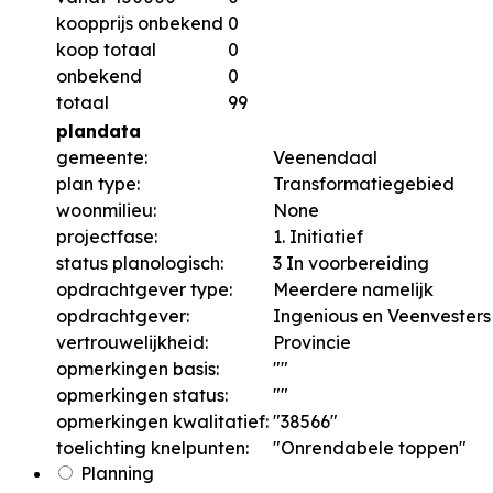
koopprijs onbekend
0
koop totaal
0
onbekend
0
totaal
99
plandata
gemeente:
Veenendaal
plan type:
Transformatiegebied
woonmilieu:
None
projectfase:
1. Initiatief
status planologisch:
3 In voorbereiding
opdrachtgever type:
Meerdere namelijk
opdrachtgever:
Ingenious en Veenvesters
vertrouwelijkheid:
Provincie
opmerkingen basis:
""
opmerkingen status:
""
opmerkingen kwalitatief:
"38566"
toelichting knelpunten:
"Onrendabele toppen"
Planning