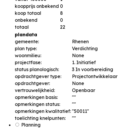
koopprijs onbekend
0
koop totaal
8
onbekend
0
totaal
22
plandata
gemeente:
Rhenen
plan type:
Verdichting
woonmilieu:
None
projectfase:
1. Initiatief
status planologisch:
3 In voorbereiding
opdrachtgever type:
Projectontwikkelaar
opdrachtgever:
None
vertrouwelijkheid:
Openbaar
opmerkingen basis:
""
opmerkingen status:
""
opmerkingen kwalitatief:
"50011"
toelichting knelpunten:
""
Planning