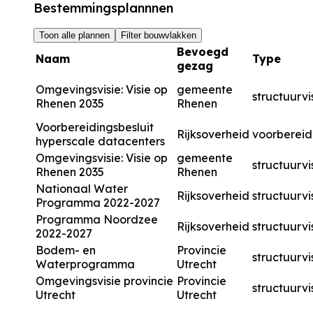
Bestemmingsplannnen
Toon alle plannen
Filter bouwvlakken
Bevoegd
Naam
Type
gezag
Omgevingsvisie: Visie op
gemeente
structuurvi
Rhenen 2035
Rhenen
Voorbereidingsbesluit
Rijksoverheid
voorbereid
hyperscale datacenters
Omgevingsvisie: Visie op
gemeente
structuurvi
Rhenen 2035
Rhenen
Nationaal Water
Rijksoverheid
structuurvi
Programma 2022-2027
Programma Noordzee
Rijksoverheid
structuurvi
2022-2027
Bodem- en
Provincie
structuurvi
Waterprogramma
Utrecht
Omgevingsvisie provincie
Provincie
structuurvi
Utrecht
Utrecht