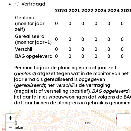
Vertraagd
2020
2021
2022
2023
2024
202
Gepland
(monitor jaar
0
0
0
0
0
0
zelf)
Gerealiseerd
0
0
0
0
0
0
(monitor jaar+1)
Verschil
0
0
0
0
0
0
BAG opgeleverd
0
0
0
0
0
0
Per monitorjaar de planning van dat jaar zelf
(
gepland
) afgezet tegen wat in de monitor van het
jaar erna als gerealiseerd is opgegeven
(
gerealiseerd
); het
verschil
is de vertraging
(negatief) of versnelling (positief).
BAG opgeleverd
i
het aantal nieuwbouwwoningen dat volgens de BA
dat jaar binnen de plangrens in gebruik is genomen
+
−