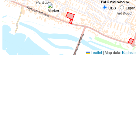
BAG nieuwbouw
CBS
Eigen
Leaflet
|
Map data:
Kadaste