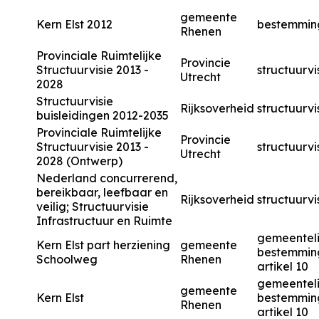
gemeente
Kern Elst 2012
bestemmin
Rhenen
Provinciale Ruimtelijke
Provincie
Structuurvisie 2013 -
structuurvi
Utrecht
2028
Structuurvisie
Rijksoverheid
structuurvi
buisleidingen 2012-2035
Provinciale Ruimtelijke
Provincie
Structuurvisie 2013 -
structuurvi
Utrecht
2028 (Ontwerp)
Nederland concurrerend,
bereikbaar, leefbaar en
Rijksoverheid
structuurvi
veilig; Structuurvisie
Infrastructuur en Ruimte
gemeenteli
Kern Elst part herziening
gemeente
bestemmin
Schoolweg
Rhenen
artikel 10
gemeenteli
gemeente
Kern Elst
bestemmin
Rhenen
artikel 10