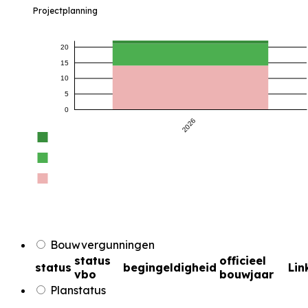
Projectplanning
20
15
10
5
0
2026
Bouwvergunningen
status
officieel
status
begingeldigheid
Lin
vbo
bouwjaar
Planstatus