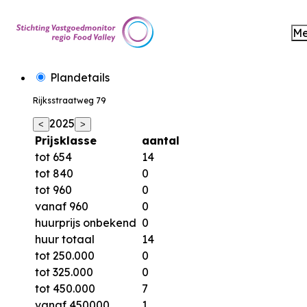
M
Plandetails
Rijksstraatweg 79
2025
<
>
Prijsklasse
aantal
tot 654
14
tot 840
0
tot 960
0
vanaf 960
0
huurprijs onbekend
0
huur totaal
14
tot 250.000
0
tot 325.000
0
tot 450.000
7
vanaf 450000
1