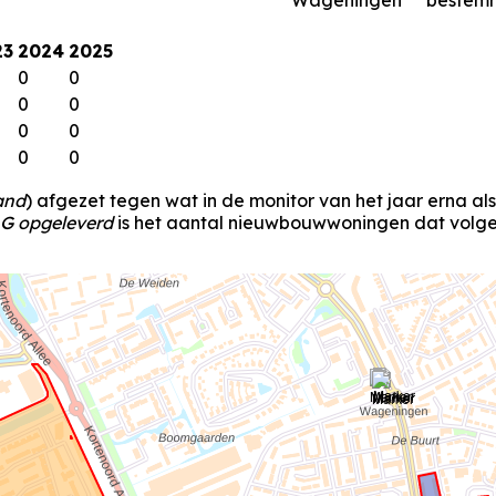
Wageningen
bestem
23
2024
2025
0
0
0
0
0
0
0
0
and
) afgezet tegen wat in de monitor van het jaar erna al
G opgeleverd
is het aantal nieuwbouwwoningen dat volgen