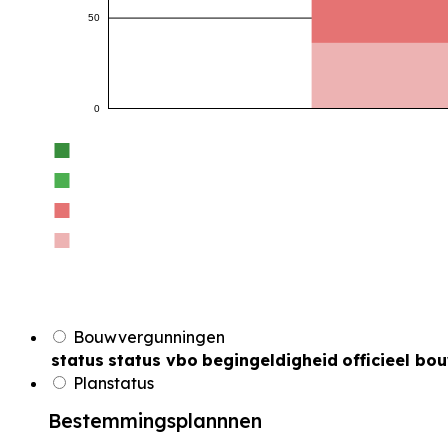
50
0
Bouwvergunningen
status
status vbo
begingeldigheid
officieel bo
Planstatus
Bestemmingsplannnen