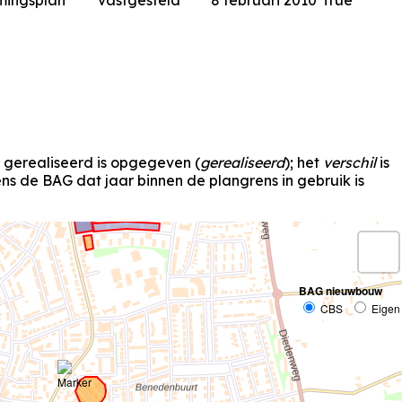
mingsplan
vastgesteld
8 februari 2010
True
s gerealiseerd is opgegeven (
gerealiseerd
); het
verschil
is
s de BAG dat jaar binnen de plangrens in gebruik is
BAG nieuwbouw
CBS
Eigen