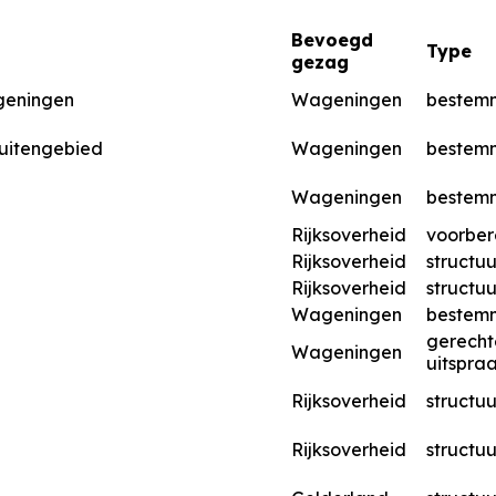
Bevoegd
Type
gezag
geningen
Wageningen
bestem
Buitengebied
Wageningen
bestem
Wageningen
bestem
Rijksoverheid
voorber
Rijksoverheid
structuu
Rijksoverheid
structuu
Wageningen
bestem
gerechte
Wageningen
uitspra
Rijksoverheid
structuu
Rijksoverheid
structuu