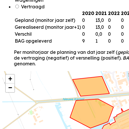
Wageningen
Vertraagd
2020
2021
2022
20
Gepland (monitor jaar zelf)
0
13,0
0
0
Gerealiseerd (monitor jaar+1)
0
13,0
0
0
Verschil
0
0,0
0
0
BAG opgeleverd
9
1
0
0
Per monitorjaar de planning van dat jaar zelf (
gepl
de vertraging (negatief) of versnelling (positief).
BA
genomen.
+
−