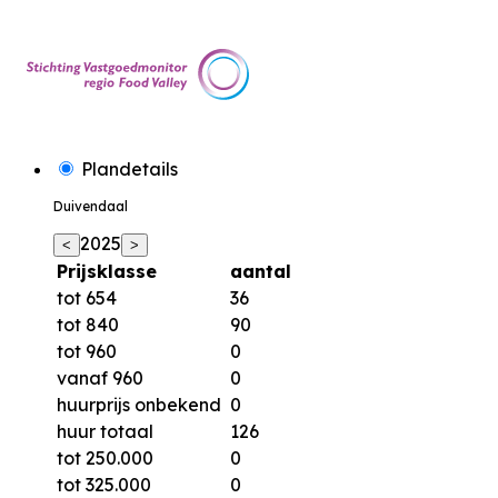
Plandetails
Duivendaal
2025
<
>
Prijsklasse
aantal
tot 654
36
tot 840
90
tot 960
0
vanaf 960
0
huurprijs onbekend
0
huur totaal
126
tot 250.000
0
tot 325.000
0