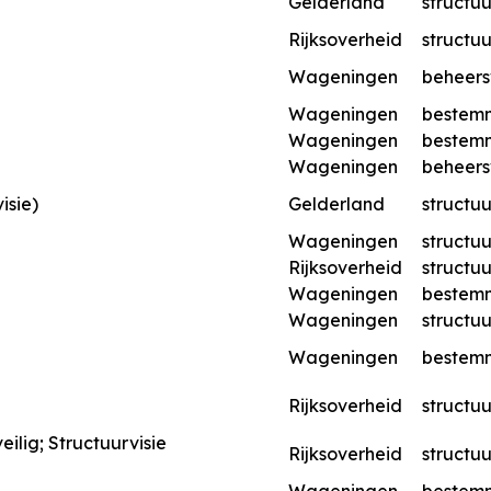
Gelderland
structuu
Rijksoverheid
structuu
Wageningen
beheers
Wageningen
bestem
Wageningen
bestem
Wageningen
beheers
isie)
Gelderland
structuu
Wageningen
structuu
Rijksoverheid
structuu
Wageningen
bestem
Wageningen
structuu
Wageningen
bestem
Rijksoverheid
structuu
ilig; Structuurvisie
Rijksoverheid
structuu