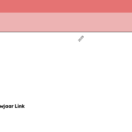
2029
uwjaar
Link