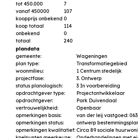
tot 450.000
7
vanaf 450000
107
koopprijs onbekend
0
koop totaal
114
onbekend
0
totaal
240
plandata
gemeente:
Wageningen
plan type:
Transformatiegebied
woonmilieu:
1 Centrum stedelijk
projectfase:
3. Ontwerp
status planologisch:
3 In voorbereiding
opdrachtgever type:
Projectontwikkelaar
opdrachtgever:
Park Duivendaal
vertrouwelijkheid:
Openbaar
opmerkingen basis:
van der leij vastgoed: 0
opmerkingen status:
ontwerp bestemmingsplan 
opmerkingen kwalitatief:
Circa 89 sociale huurwo
knelpunten meerkeuze:
Onderhandelingen met ei