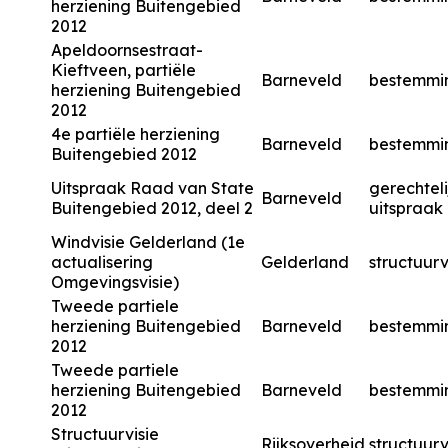
herziening Buitengebied
2012
Apeldoornsestraat-
Kieftveen, partiële
Barneveld
bestemmi
herziening Buitengebied
2012
4e partiële herziening
Barneveld
bestemmi
Buitengebied 2012
Uitspraak Raad van State
gerechteli
Barneveld
Buitengebied 2012, deel 2
uitspraak
Windvisie Gelderland (1e
actualisering
Gelderland
structuurv
Omgevingsvisie)
Tweede partiele
herziening Buitengebied
Barneveld
bestemmi
2012
Tweede partiele
herziening Buitengebied
Barneveld
bestemmi
2012
Structuurvisie
Rijksoverheid
structuurv