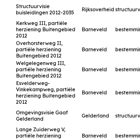
Structuurvisie
Rijksoverheid
structuurv
buisleidingen 2012-2035
Kerkweg III, partiële
herziening Buitengebied
Barneveld
bestemmi
2012
Overhorsterweg II,
partiële herziening
Barneveld
bestemmi
Buitengebied 2012
Welgelegenweg III,
partiële herziening
Barneveld
bestemmi
Buitengebied 2012
Esvelderweg-
Vinkekampweg, partiële
Barneveld
bestemmi
herziening Buitengebied
2012
Omgevingsvisie Gaaf
Gelderland
structuurv
Gelderland
Lange Zuiderweg V,
partiële herziening
Barneveld
bestemmi