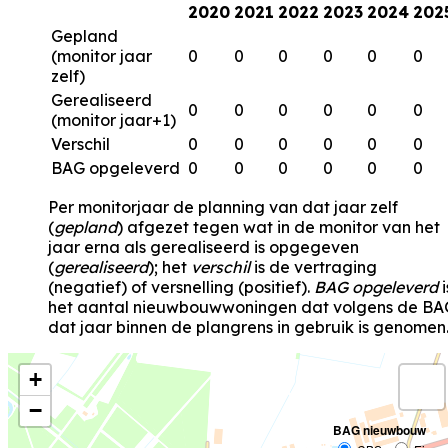
2020
2021
2022
2023
2024
202
Gepland
(monitor jaar
0
0
0
0
0
0
zelf)
Gerealiseerd
0
0
0
0
0
0
(monitor jaar+1)
Verschil
0
0
0
0
0
0
BAG opgeleverd
0
0
0
0
0
0
Per monitorjaar de planning van dat jaar zelf
(
gepland
) afgezet tegen wat in de monitor van het
jaar erna als gerealiseerd is opgegeven
(
gerealiseerd
); het
verschil
is de vertraging
(negatief) of versnelling (positief).
BAG opgeleverd
i
het aantal nieuwbouwwoningen dat volgens de BA
dat jaar binnen de plangrens in gebruik is genomen
+
−
BAG nieuwbouw