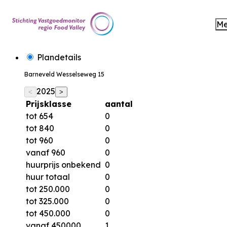
M
Plandetails
Barneveld Wesselseweg 15
2025
<
>
Prijsklasse
aantal
tot 654
0
tot 840
0
tot 960
0
vanaf 960
0
huurprijs onbekend
0
huur totaal
0
tot 250.000
0
tot 325.000
0
tot 450.000
0
vanaf 450000
1