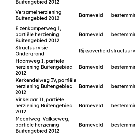
Buitengebied 2012
Verzamelherziening
Barneveld
bestemmi
Buitengebied 2012
Elzenkamperweg I,
partiële herziening
Barneveld
bestemmi
Buitengebied 2012
Structuurvisie
Rijksoverheid
structuurv
Ondergrond
Hoornweg I, partiële
herziening Buitengebied
Barneveld
bestemmi
2012
Kerkendelweg IV, partiële
herziening Buitengebied
Barneveld
bestemmi
2012
Vinkelaar II, partiële
herziening Buitengebied
Barneveld
bestemmi
2012
Meentweg-Valkseweg,
partiële herziening
Barneveld
bestemmi
Buitengebied 2012