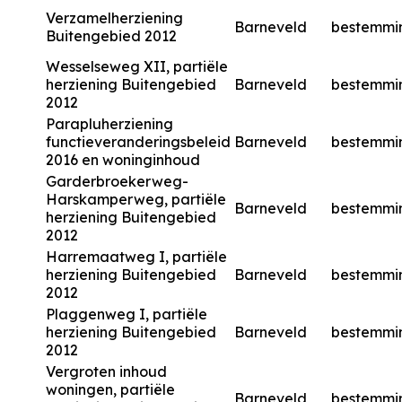
Verzamelherziening
Barneveld
bestemmi
Buitengebied 2012
Wesselseweg XII, partiële
herziening Buitengebied
Barneveld
bestemmi
2012
Parapluherziening
functieveranderingsbeleid
Barneveld
bestemmi
2016 en woninginhoud
Garderbroekerweg-
Harskamperweg, partiële
Barneveld
bestemmi
herziening Buitengebied
2012
Harremaatweg I, partiële
herziening Buitengebied
Barneveld
bestemmi
2012
Plaggenweg I, partiële
herziening Buitengebied
Barneveld
bestemmi
2012
Vergroten inhoud
woningen, partiële
Barneveld
bestemmi