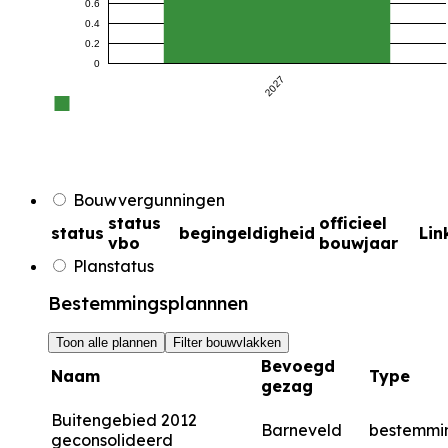
0.6
0.4
0.2
0
2027
Bouwvergunningen
status
officieel
status
begingeldigheid
Lin
vbo
bouwjaar
Planstatus
Bestemmingsplannnen
Toon alle plannen
Filter bouwvlakken
Bevoegd
Naam
Type
gezag
Buitengebied 2012
Barneveld
bestemmi
geconsolideerd