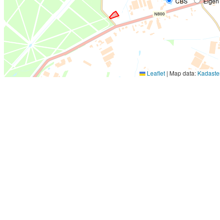
CBS
Eigen
Leaflet
|
Map data:
Kadaste