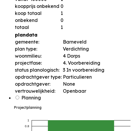
koopprijs onbekend
0
koop totaal
1
onbekend
0
totaal
1
plandata
gemeente:
Barneveld
plan type:
Verdichting
woonmilieu:
4 Dorps
projectfase:
4. Voorbereiding
status planologisch:
3 In voorbereiding
opdrachtgever type:
Particulieren
opdrachtgever:
None
vertrouwelijkheid:
Openbaar
Planning
Projectplanning
1
0.8