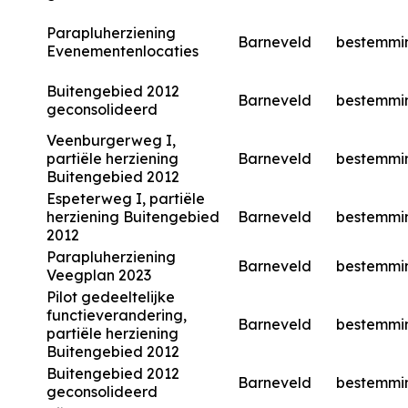
Parapluherziening
Barneveld
bestemmi
Evenementenlocaties
Buitengebied 2012
Barneveld
bestemmi
geconsolideerd
Veenburgerweg I,
partiële herziening
Barneveld
bestemmi
Buitengebied 2012
Espeterweg I, partiële
herziening Buitengebied
Barneveld
bestemmi
2012
Parapluherziening
Barneveld
bestemmi
Veegplan 2023
Pilot gedeeltelijke
functieverandering,
Barneveld
bestemmi
partiële herziening
Buitengebied 2012
Buitengebied 2012
Barneveld
bestemmi
geconsolideerd