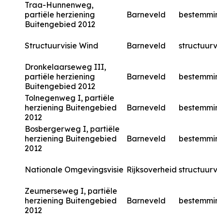
Traa-Hunnenweg,
partiële herziening
Barneveld
bestemmi
Buitengebied 2012
Structuurvisie Wind
Barneveld
structuurv
Dronkelaarseweg III,
partiële herziening
Barneveld
bestemmi
Buitengebied 2012
Tolnegenweg I, partiële
herziening Buitengebied
Barneveld
bestemmi
2012
Bosbergerweg I, partiële
herziening Buitengebied
Barneveld
bestemmi
2012
Nationale Omgevingsvisie
Rijksoverheid
structuurv
Zeumerseweg I, partiële
herziening Buitengebied
Barneveld
bestemmi
2012