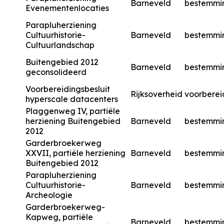
Barneveld
bestemmi
Evenementenlocaties
Parapluherziening
Cultuurhistorie-
Barneveld
bestemmi
Cultuurlandschap
Buitengebied 2012
Barneveld
bestemmi
geconsolideerd
Voorbereidingsbesluit
Rijksoverheid
voorberei
hyperscale datacenters
Plaggenweg IV, partiële
herziening Buitengebied
Barneveld
bestemmi
2012
Garderbroekerweg
XXVII, partiële herziening
Barneveld
bestemmi
Buitengebied 2012
Parapluherziening
Cultuurhistorie-
Barneveld
bestemmi
Archeologie
Garderbroekerweg-
Kapweg, partiële
Barneveld
bestemmi