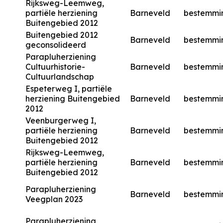
Rijksweg-Leemweg,
partiële herziening
Barneveld
bestemmi
Buitengebied 2012
Buitengebied 2012
Barneveld
bestemmi
geconsolideerd
Parapluherziening
Cultuurhistorie-
Barneveld
bestemmi
Cultuurlandschap
Espeterweg I, partiële
herziening Buitengebied
Barneveld
bestemmi
2012
Veenburgerweg I,
partiële herziening
Barneveld
bestemmi
Buitengebied 2012
Rijksweg-Leemweg,
partiële herziening
Barneveld
bestemmi
Buitengebied 2012
Parapluherziening
Barneveld
bestemmi
Veegplan 2023
Parapluherziening